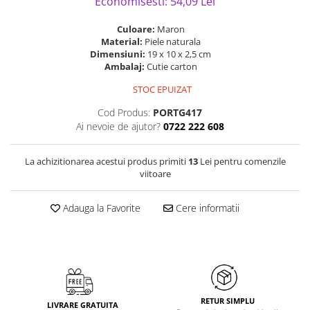
Economisesti:
54,09
Lei
Culoare:
Maron
Material:
Piele naturala
Dimensiuni:
19 x 10 x 2,5 cm
Ambalaj:
Cutie carton
STOC EPUIZAT
Cod Produs:
PORTG417
Ai nevoie de ajutor?
0722 222 608
La achizitionarea acestui produs primiti
13
Lei pentru comenzile
viitoare
Adauga la Favorite
Cere informatii
RETUR SIMPLU
LIVRARE GRATUITA