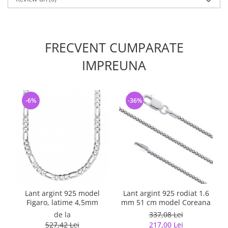
FRECVENT CUMPARATE
IMPREUNA
-6%
-36%
Lant argint 925 model
Lant argint 925 rodiat 1.6
Figaro, latime 4,5mm
mm 51 cm model Coreana
de la
337,08 Lei
527,42 Lei
217,00 Lei