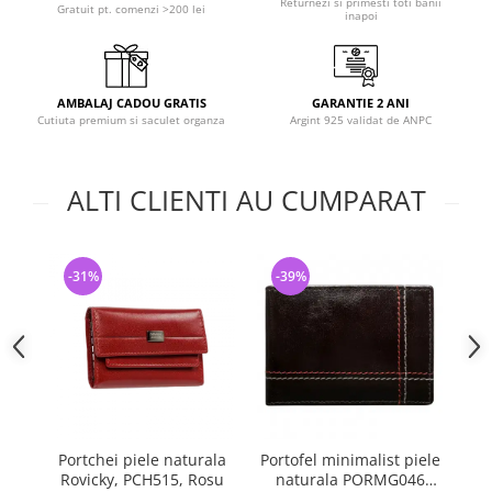
Returnezi si primesti toti banii
Gratuit pt. comenzi >200 lei
inapoi
AMBALAJ CADOU GRATIS
GARANTIE 2 ANI
Cutiuta premium si saculet organza
Argint 925 validat de ANPC
ALTI CLIENTI AU CUMPARAT
-31%
-39%
-
Portchei piele naturala
Portofel minimalist piele
Po
Rovicky, PCH515, Rosu
naturala PORMG046