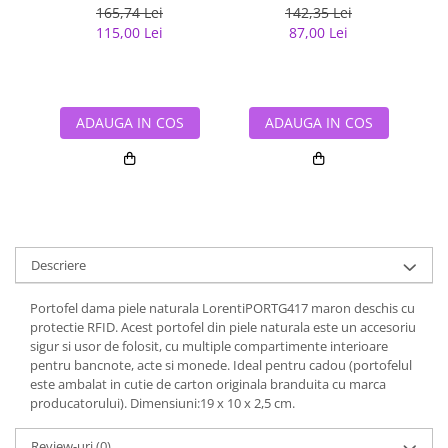
Maron, cu portcard
m
165,74 Lei
142,35 Lei
detasabil
115,00 Lei
87,00 Lei
ADAUGA IN COS
ADAUGA IN COS
Descriere
Portofel dama piele naturala LorentiPORTG417 maron deschis cu
protectie RFID. Acest portofel din piele naturala este un accesoriu
sigur si usor de folosit, cu multiple compartimente interioare
pentru bancnote, acte si monede. Ideal pentru cadou (portofelul
este ambalat in cutie de carton originala branduita cu marca
producatorului). Dimensiuni:19 x 10 x 2,5 cm.
Review-uri
(0)