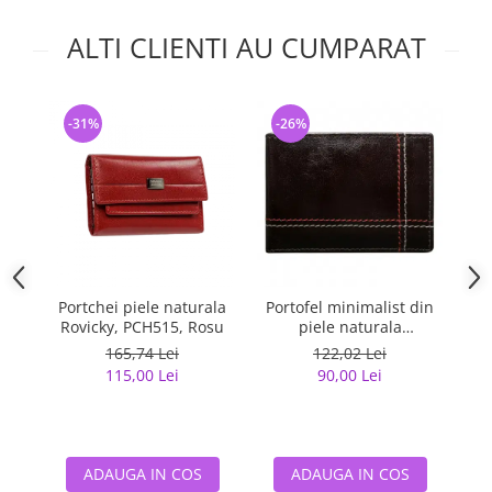
ALTI CLIENTI AU CUMPARAT
-31%
-26%
-
Portchei piele naturala
Portofel minimalist din
Cu
Rovicky, PCH515, Rosu
piele naturala
M
PORMG047
(f
165,74 Lei
122,02 Lei
115,00 Lei
90,00 Lei
ADAUGA IN COS
ADAUGA IN COS