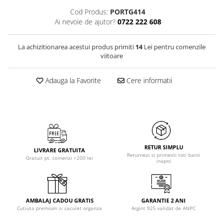
Cod Produs:
PORTG414
Ai nevoie de ajutor?
0722 222 608
La achizitionarea acestui produs primiti
14
Lei pentru comenzile
viitoare
Adauga la Favorite
Cere informatii
RETUR SIMPLU
LIVRARE GRATUITA
Returnezi si primesti toti banii
Gratuit pt. comenzi >200 lei
inapoi
AMBALAJ CADOU GRATIS
GARANTIE 2 ANI
Cutiuta premium si saculet organza
Argint 925 validat de ANPC