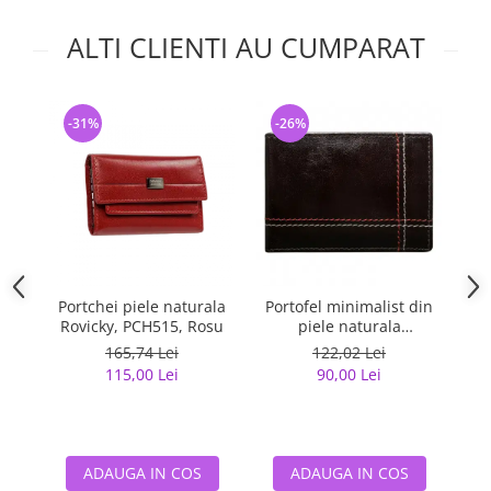
ALTI CLIENTI AU CUMPARAT
-31%
-26%
-
Portchei piele naturala
Portofel minimalist din
Cu
Rovicky, PCH515, Rosu
piele naturala
M
PORMG047
(f
165,74 Lei
122,02 Lei
115,00 Lei
90,00 Lei
ADAUGA IN COS
ADAUGA IN COS