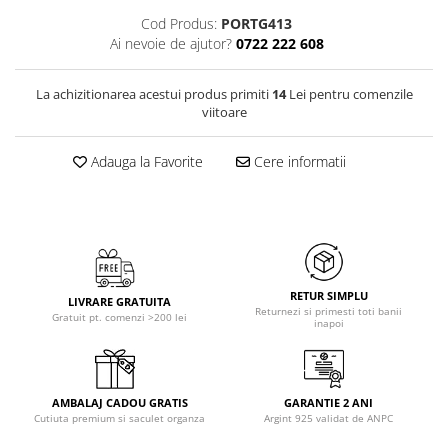
Cod Produs:
PORTG413
Ai nevoie de ajutor?
0722 222 608
La achizitionarea acestui produs primiti
14
Lei pentru comenzile
viitoare
Adauga la Favorite
Cere informatii
RETUR SIMPLU
LIVRARE GRATUITA
Returnezi si primesti toti banii
Gratuit pt. comenzi >200 lei
inapoi
AMBALAJ CADOU GRATIS
GARANTIE 2 ANI
Cutiuta premium si saculet organza
Argint 925 validat de ANPC