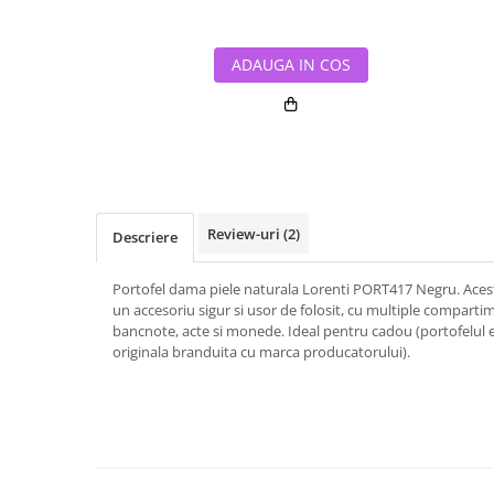
ADAUGA IN COS
Review-uri
(2)
Descriere
Portofel dama piele naturala Lorenti PORT417 Negru. Acest 
un accesoriu sigur si usor de folosit, cu multiple comparti
bancnote, acte si monede. Ideal pentru cadou (portofelul e
originala branduita cu marca producatorului).