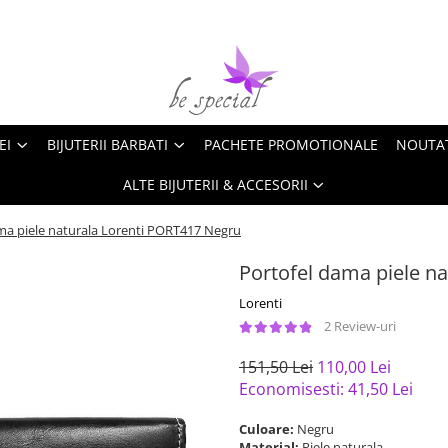
EI
BIJUTERII BARBATI
PACHETE PROMOTIONALE
NOUTA
ALTE BIJUTERII & ACCESORII
ma piele naturala Lorenti PORT417 Negru
Portofel dama piele n
Lorenti
2 Review-uri
151,50 Lei
110,00 Lei
Economisesti:
41,50
Lei
Culoare:
Negru
Material:
Piele naturala