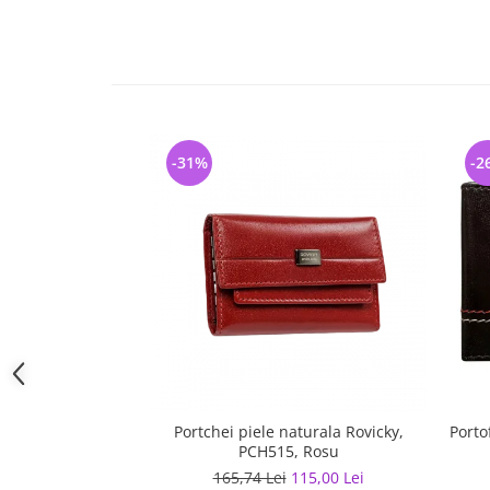
-31%
-2
Portchei piele naturala Rovicky,
Porto
PCH515, Rosu
165,74 Lei
115,00 Lei