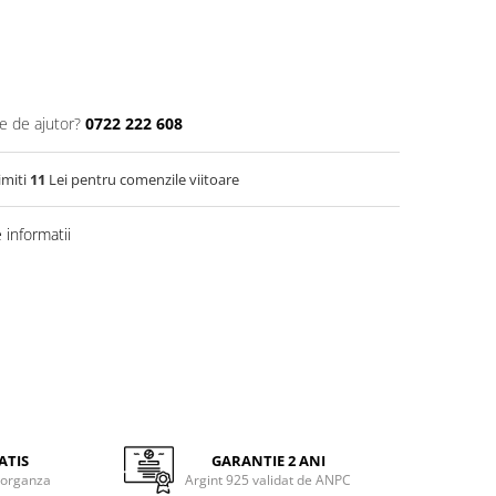
e de ajutor?
0722 222 608
imiti
11
Lei pentru comenzile viitoare
informatii
ATIS
GARANTIE 2 ANI
 organza
Argint 925 validat de ANPC