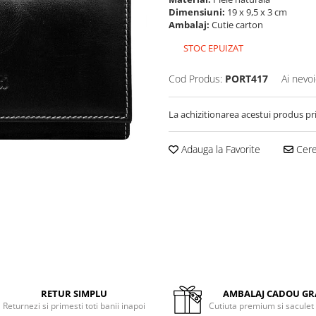
Dimensiuni:
19 x 9,5 x 3 cm
Ambalaj:
Cutie carton
STOC EPUIZAT
Cod Produs:
PORT417
Ai nevoi
La achizitionarea acestui produs pr
Adauga la Favorite
Cere 
RETUR SIMPLU
AMBALAJ CADOU GR
Returnezi si primesti toti banii inapoi
Cutiuta premium si saculet