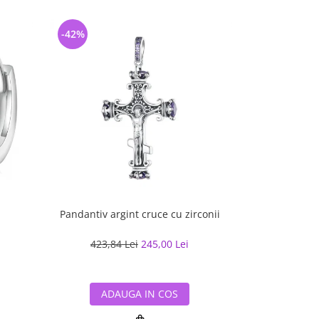
-42%
-40%
Pandantiv argint cruce cu zirconii
Bratara cuban
cu rodiu, 2
423,84 Lei
245,00 Lei
518,70
ADAUGA IN COS
ADA