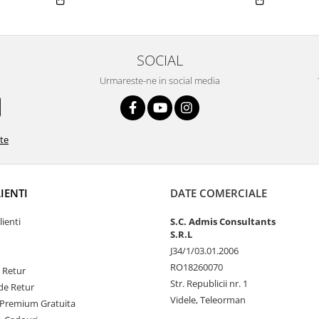
SOCIAL
Urmareste-ne in social media
ate
LIENTI
DATE COMERCIALE
lienti
S.C. Admis Consultants
S.R.L
J34/1/03.01.2006
RO18260070
e Retur
Str. Republicii nr. 1
de Retur
Videle, Teleorman
Premium Gratuita