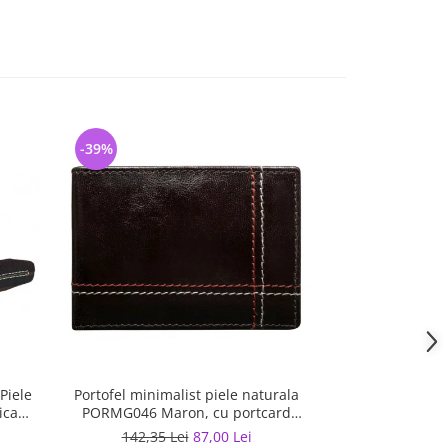
-39%
-26%
Piele
Portofel minimalist piele naturala
Portofel vertic
ica
PORMG046 Maron, cu portcard
Maro, minimalist
detasabil
142,35 Lei
87,00 Lei
122,02 