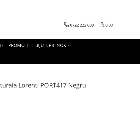
0722 222 608
0,00
TI
PROMOTII
BIJUTERII INOX
aturala Lorenti PORT417 Negru