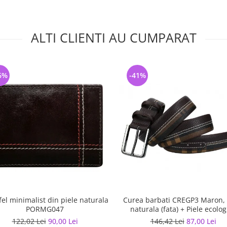
ALTI CLIENTI AU CUMPARAT
6%
-41%
fel minimalist din piele naturala
Curea barbati CREGP3 Maron, 
PORMG047
naturala (fata) + Piele ecolog
(spate)
122,02 Lei
90,00 Lei
146,42 Lei
87,00 Lei