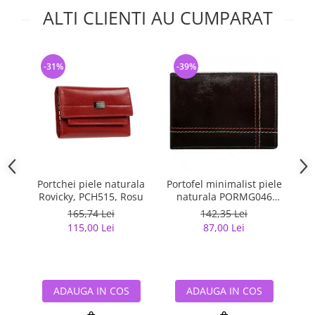
ALTI CLIENTI AU CUMPARAT
-31%
-39%
-
Portchei piele naturala
Portofel minimalist piele
Po
Rovicky, PCH515, Rosu
naturala PORMG046
Maron, cu portcard
m
165,74 Lei
142,35 Lei
detasabil
115,00 Lei
87,00 Lei
ADAUGA IN COS
ADAUGA IN COS