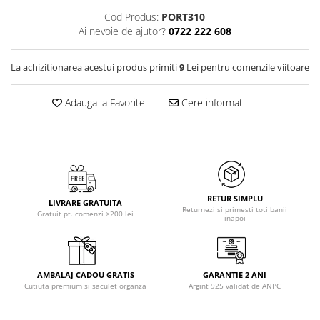
Cod Produs:
PORT310
Ai nevoie de ajutor?
0722 222 608
La achizitionarea acestui produs primiti
9
Lei pentru comenzile viitoare
Adauga la Favorite
Cere informatii
RETUR SIMPLU
LIVRARE GRATUITA
Returnezi si primesti toti banii
Gratuit pt. comenzi >200 lei
inapoi
AMBALAJ CADOU GRATIS
GARANTIE 2 ANI
Cutiuta premium si saculet organza
Argint 925 validat de ANPC