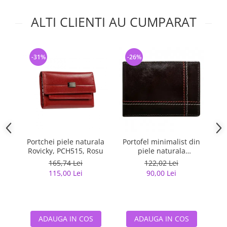
ALTI CLIENTI AU CUMPARAT
-31%
-26%
-
Portchei piele naturala
Portofel minimalist din
Cu
Rovicky, PCH515, Rosu
piele naturala
M
PORMG047
(f
165,74 Lei
122,02 Lei
115,00 Lei
90,00 Lei
ADAUGA IN COS
ADAUGA IN COS