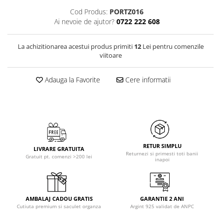
Cod Produs:
PORTZ016
Ai nevoie de ajutor?
0722 222 608
La achizitionarea acestui produs primiti
12
Lei pentru comenzile
viitoare
Adauga la Favorite
Cere informatii
RETUR SIMPLU
LIVRARE GRATUITA
Returnezi si primesti toti banii
Gratuit pt. comenzi >200 lei
inapoi
AMBALAJ CADOU GRATIS
GARANTIE 2 ANI
Cutiuta premium si saculet organza
Argint 925 validat de ANPC