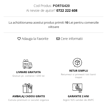
Cod Produs:
PORTG420
Ai nevoie de ajutor?
0722 222 608
La achizitionarea acestui produs primiti
10
Lei pentru comenzile
viitoare
Adauga la Favorite
Cere informatii
RETUR SIMPLU
LIVRARE GRATUITA
Returnezi si primesti toti banii
Gratuit pt. comenzi >200 lei
inapoi
AMBALAJ CADOU GRATIS
GARANTIE 2 ANI
Cutiuta premium si saculet organza
Argint 925 validat de ANPC