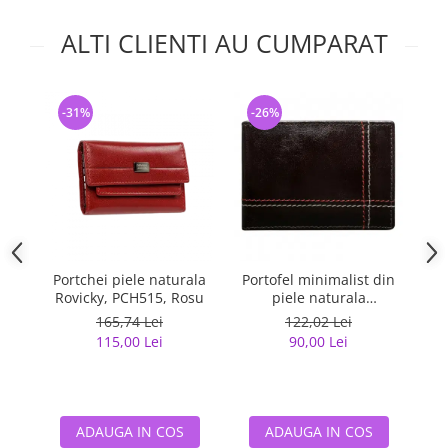
ALTI CLIENTI AU CUMPARAT
-31%
-26%
-
Portchei piele naturala
Portofel minimalist din
Cu
Rovicky, PCH515, Rosu
piele naturala
M
PORMG047
(f
165,74 Lei
122,02 Lei
115,00 Lei
90,00 Lei
ADAUGA IN COS
ADAUGA IN COS