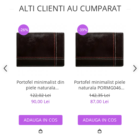
ALTI CLIENTI AU CUMPARAT
-26%
-39%
-
Portofel minimalist din
Portofel minimalist piele
Po
piele naturala
naturala PORMG046
PORMG047
Maron, cu portcard
m
122,02 Lei
142,35 Lei
detasabil
90,00 Lei
87,00 Lei
ADAUGA IN COS
ADAUGA IN COS