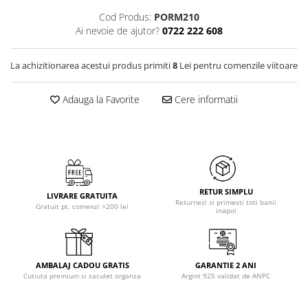
Cod Produs:
PORM210
Ai nevoie de ajutor?
0722 222 608
La achizitionarea acestui produs primiti
8
Lei pentru comenzile viitoare
Adauga la Favorite
Cere informatii
RETUR SIMPLU
LIVRARE GRATUITA
Returnezi si primesti toti banii
Gratuit pt. comenzi >200 lei
inapoi
AMBALAJ CADOU GRATIS
GARANTIE 2 ANI
Cutiuta premium si saculet organza
Argint 925 validat de ANPC