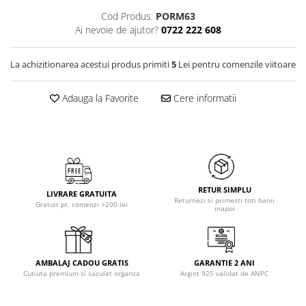
Cod Produs:
PORM63
Ai nevoie de ajutor?
0722 222 608
La achizitionarea acestui produs primiti
5
Lei pentru comenzile viitoare
Adauga la Favorite
Cere informatii
RETUR SIMPLU
LIVRARE GRATUITA
Returnezi si primesti toti banii
Gratuit pt. comenzi >200 lei
inapoi
AMBALAJ CADOU GRATIS
GARANTIE 2 ANI
Cutiuta premium si saculet organza
Argint 925 validat de ANPC