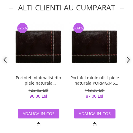
ALTI CLIENTI AU CUMPARAT
-26%
-39%
-
Portofel minimalist din
Portofel minimalist piele
Po
piele naturala
naturala PORMG046
PORMG047
Maron, cu portcard
m
122,02 Lei
142,35 Lei
detasabil
90,00 Lei
87,00 Lei
ADAUGA IN COS
ADAUGA IN COS