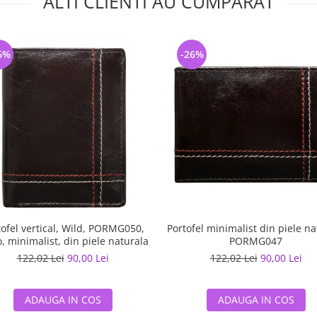
ALTI CLIENTI AU CUMPARAT
6%
-26%
tofel vertical, Wild, PORMG050,
Portofel minimalist din piele na
, minimalist, din piele naturala
PORMG047
122,02 Lei
90,00 Lei
122,02 Lei
90,00 Lei
ADAUGA IN COS
ADAUGA IN COS