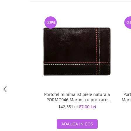
-39%
-2
Portofel minimalist piele naturala
Por
PORMG046 Maron, cu portcard
Maro
detasabil
142,35 Lei
87,00 Lei
ADAUGA IN COS