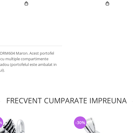
d PORM604 Maron. Acest portofel
it, cu multiple compartimente
cadou (portofelul este ambalat in
i).
FRECVENT CUMPARATE IMPREUNA
%
-30%