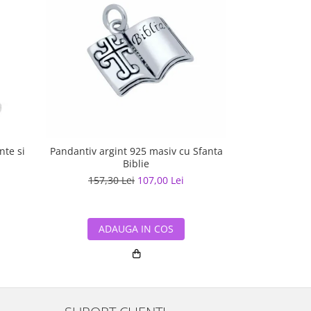
nte si
Pandantiv argint 925 masiv cu Sfanta
Pandantiv a
Biblie
157,30 Lei
107,00 Lei
157,30
ADAUGA IN COS
ADA