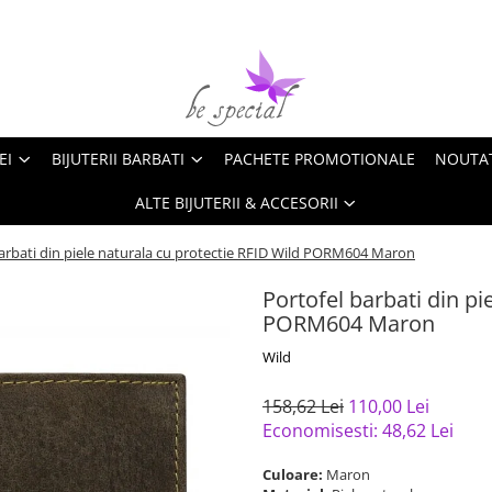
EI
BIJUTERII BARBATI
PACHETE PROMOTIONALE
NOUTA
ALTE BIJUTERII & ACCESORII
arbati din piele naturala cu protectie RFID Wild PORM604 Maron
Portofel barbati din pi
PORM604 Maron
Wild
158,62 Lei
110,00 Lei
Economisesti:
48,62
Lei
Culoare:
Maron