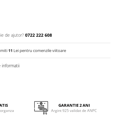
ie de ajutor?
0722 222 608
imiti
11
Lei pentru comenzile viitoare
informatii
ATIS
GARANTIE 2 ANI
 organza
Argint 925 validat de ANPC