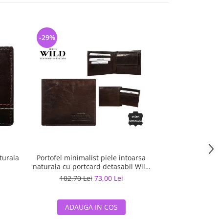
-29%
turala
Portofel minimalist piele intoarsa
naturala cu portcard detasabil Wild
PORM202 Maron
102,70 Lei
73,00 Lei
ADAUGA IN COS