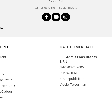
SOCIAL
Urmareste-ne in social media
ate
LIENTI
DATE COMERCIALE
lienti
S.C. Admis Consultants
S.R.L
J34/1/03.01.2006
RO18260070
e Retur
Str. Republicii nr. 1
de Retur
Videle, Teleorman
Premium Gratuita
& Cadouri
par