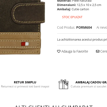
Material:
Piele naturala
Dimensiuni:
12,5 x 10 x 2,5 cm
Ambalaj:
Cutie carton
STOC EPUIZAT
Cod Produs:
PORM604
Ai nevo
La achizitionarea acestui produs pr
Adauga la Favorite
Cere 
RETUR SIMPLU
AMBALAJ CADOU GR
Returnezi si primesti toti banii inapoi
Cutiuta premium si saculet