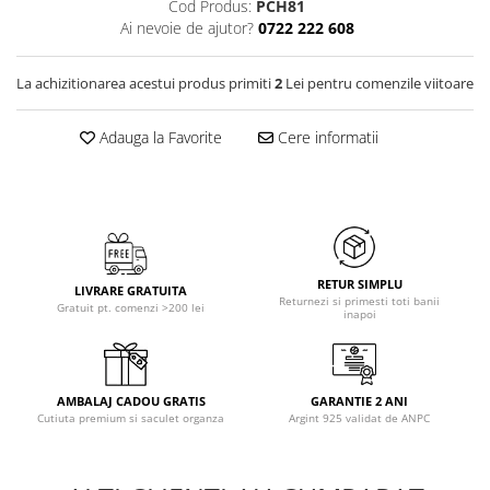
Cod Produs:
PCH81
Ai nevoie de ajutor?
0722 222 608
La achizitionarea acestui produs primiti
2
Lei pentru comenzile viitoare
Adauga la Favorite
Cere informatii
RETUR SIMPLU
LIVRARE GRATUITA
Returnezi si primesti toti banii
Gratuit pt. comenzi >200 lei
inapoi
AMBALAJ CADOU GRATIS
GARANTIE 2 ANI
Cutiuta premium si saculet organza
Argint 925 validat de ANPC