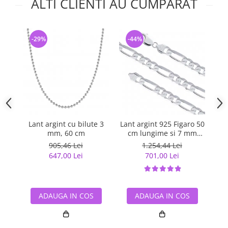
ALTI CLIENTI AU CUMPARAT
-29%
-44%
-
Lant argint cu bilute 3
Lant argint 925 Figaro 50
La
mm, 60 cm
cm lungime si 7 mm
grosime, Classical You
905,46 Lei
1.254,44 Lei
LSX0201
647,00 Lei
701,00 Lei
ADAUGA IN COS
ADAUGA IN COS