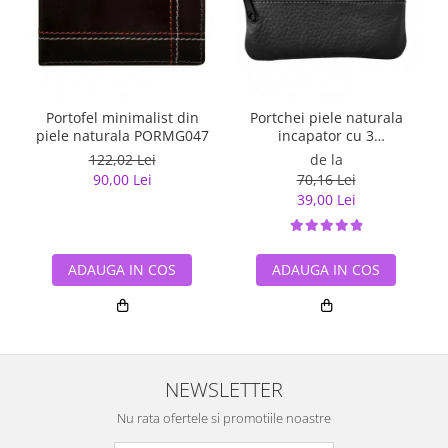
Portofel minimalist din
Portchei piele naturala
piele naturala PORMG047
incapator cu 3
compartimente, PCH360
122,02 Lei
de la
90,00 Lei
70,16 Lei
39,00 Lei
ADAUGA IN COS
ADAUGA IN COS
NEWSLETTER
Nu rata ofertele si promotiile noastre