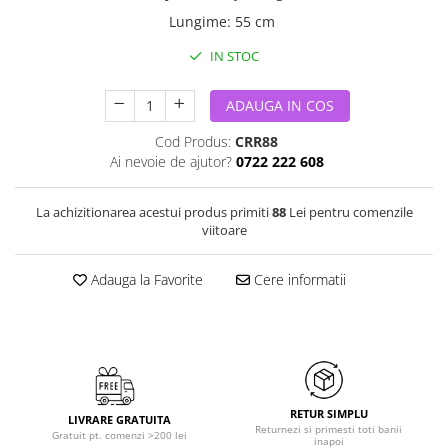
Lungime
:
55 cm
IN STOC
ADAUGA IN COS
Cod Produs:
CRR88
Ai nevoie de ajutor?
0722 222 608
La achizitionarea acestui produs primiti
88
Lei pentru comenzile
viitoare
Adauga la Favorite
Cere informatii
RETUR SIMPLU
LIVRARE GRATUITA
Returnezi si primesti toti banii
Gratuit pt. comenzi >200 lei
inapoi