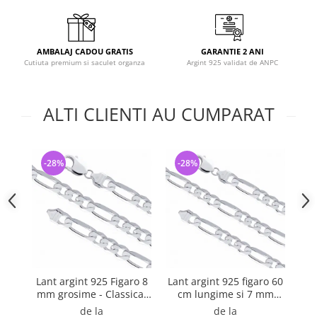
AMBALAJ CADOU GRATIS
GARANTIE 2 ANI
Cutiuta premium si saculet organza
Argint 925 validat de ANPC
ALTI CLIENTI AU CUMPARAT
-28%
-28%
Lant argint 925 Figaro 8
Lant argint 925 figaro 60
La
mm grosime - Classical
cm lungime si 7 mm
F
You
grosime - Classical You
de la
de la