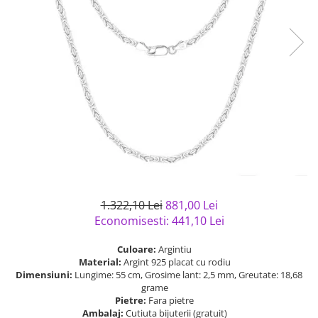
Bijuterii argint cu pietre
Pandantive mireasa
semipretioase
Bijuterii de Lux
Bijuterii argint placat cu aur
Bijuterii gotice si rock
Bijuterii argint cu diverse
Bijuterii Handmade
materiale
Bijuterii fantezie
Bijuterii argint cu murano
Casete si cutii de bijuterii
Bijuterii tungsten
Accesorii Piele
Cadouri
Solutii si lavete de curatare
1.322,10 Lei
881,00 Lei
bijuterii argint
Economisesti:
441,10
Lei
Culoare:
Argintiu
Material:
Argint 925 placat cu rodiu
Dimensiuni:
Lungime: 55 cm, Grosime lant: 2,5 mm, Greutate: 18,68
grame
Pietre:
Fara pietre
Ambalaj:
Cutiuta bijuterii (gratuit)