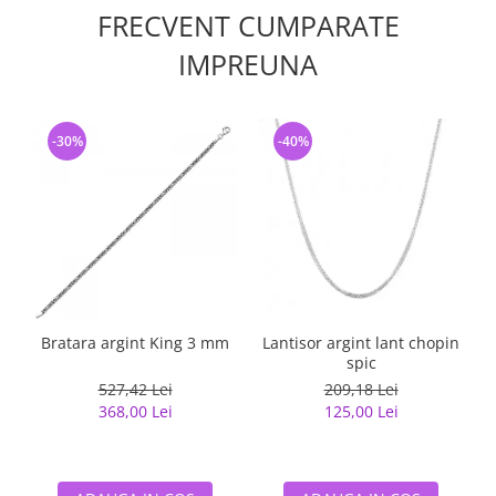
FRECVENT CUMPARATE
IMPREUNA
-30%
-40%
Bratara argint King 3 mm
Lantisor argint lant chopin
spic
527,42 Lei
209,18 Lei
368,00 Lei
125,00 Lei