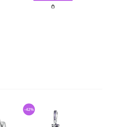
-42%
-40%