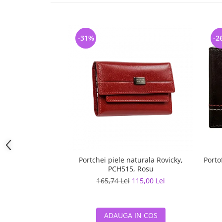
-31%
-2
Portchei piele naturala Rovicky,
Porto
PCH515, Rosu
165,74 Lei
115,00 Lei
ADAUGA IN COS