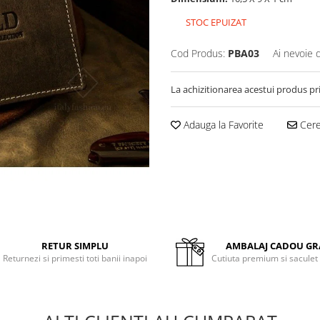
STOC EPUIZAT
Cod Produs:
PBA03
Ai nevoie 
La achizitionarea acestui produs pr
Adauga la Favorite
Cere 
RETUR SIMPLU
AMBALAJ CADOU GR
Returnezi si primesti toti banii inapoi
Cutiuta premium si saculet