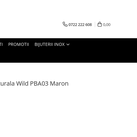
0722 222 608
0,00
TI
PROMOTII
BIJUTERII INOX
turala Wild PBA03 Maron