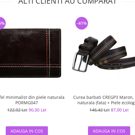
ALTI CLIENTI AU CUMPARAT
6%
-41%
fel minimalist din piele naturala
Curea barbati CREGP3 Maron, 
PORMG047
naturala (fata) + Piele ecolog
(spate)
122,02 Lei
90,00 Lei
146,42 Lei
87,00 Lei
ADAUGA IN COS
ADAUGA IN COS