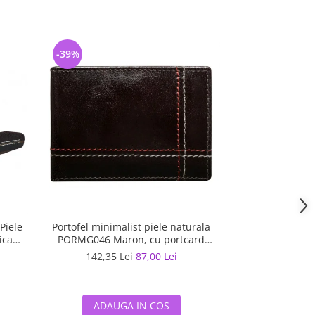
-39%
-26%
Piele
Portofel minimalist piele naturala
Portofel vertic
ica
PORMG046 Maron, cu portcard
Maro, minimalist
detasabil
142,35 Lei
87,00 Lei
122,02 
ADAUGA IN COS
ADAUG