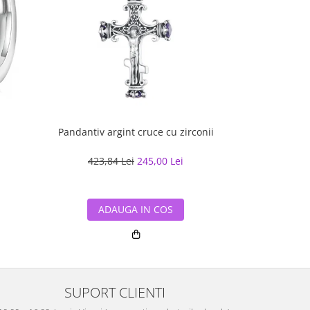
Pandantiv argint cruce cu zirconii
Bratara cuban
cu rodiu, 2
423,84 Lei
245,00 Lei
518,70
ADAUGA IN COS
ADA
SUPORT CLIENTI