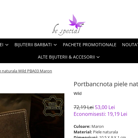
EI
BIJUTERII BARBATI
PACHETE PROMOTIONALE
NOUTA
ALTE BIJUTERII & ACCESORII
e naturala Wild PBA03 Maron
Portbancnota piele na
Wild
72,19 Lei
53,00 Lei
Economisesti:
19,19
Lei
Culoare:
Maron
Material:
Piele naturala
Dimensiuni:
10,5 X 9 X 1 cm