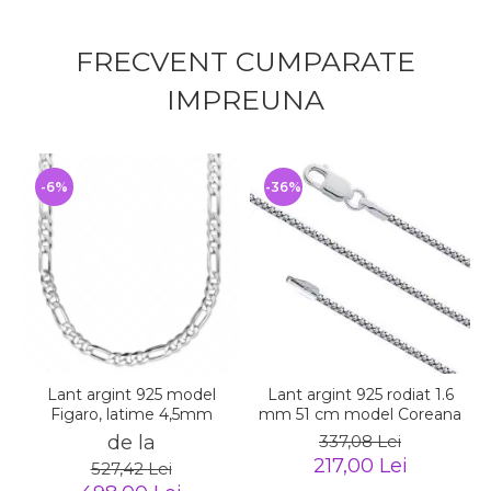
FRECVENT CUMPARATE
IMPREUNA
-6%
-36%
Lant argint 925 model
Lant argint 925 rodiat 1.6
Figaro, latime 4,5mm
mm 51 cm model Coreana
de la
337,08 Lei
217,00 Lei
527,42 Lei