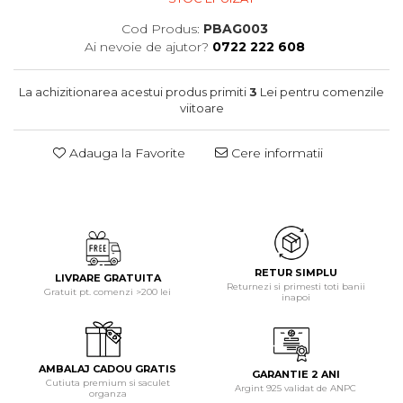
Cod Produs:
PBAG003
Ai nevoie de ajutor?
0722 222 608
La achizitionarea acestui produs primiti
3
Lei pentru comenzile
viitoare
Adauga la Favorite
Cere informatii
RETUR SIMPLU
LIVRARE GRATUITA
Returnezi si primesti toti banii
Gratuit pt. comenzi >200 lei
inapoi
AMBALAJ CADOU GRATIS
GARANTIE 2 ANI
Cutiuta premium si saculet
Argint 925 validat de ANPC
organza