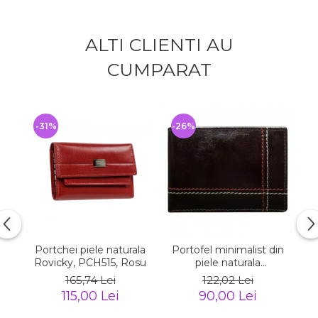
ALTI CLIENTI AU
CUMPARAT
-31%
-26%
-
Portchei piele naturala
Portofel minimalist din
C
Rovicky, PCH515, Rosu
piele naturala
PORMG047
(
165,74 Lei
122,02 Lei
115,00 Lei
90,00 Lei