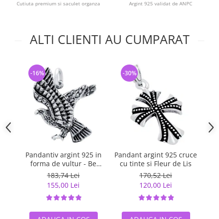
Cutiuta premium si saculet organza
Argint 925 validat de ANPC
ALTI CLIENTI AU CUMPARAT
-16%
-30%
-
Pandantiv argint 925 in
Pandant argint 925 cruce
Pa
forma de vultur - Be
cu tinte si Fleur de Lis
Daring
183,74 Lei
170,52 Lei
155,00 Lei
120,00 Lei