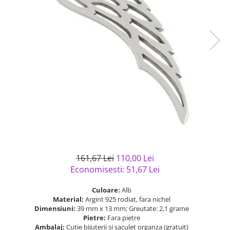
Bijuterii argint cu pietre
Pandantive mireasa
semipretioase
Bijuterii de Lux
Bijuterii argint placat cu aur
Bijuterii gotice si rock
Bijuterii argint cu diverse
Bijuterii Handmade
materiale
Bijuterii fantezie
Bijuterii argint cu murano
Casete si cutii de bijuterii
Bijuterii tungsten
Accesorii Piele
Cadouri
Solutii si lavete de curatare
bijuterii argint
161,67 Lei
110,00 Lei
Economisesti:
51,67
Lei
Culoare:
Alb
Material:
Argint 925 rodiat, fara nichel
Dimensiuni:
39 mm x 13 mm; Greutate: 2,1 grame
Pietre:
Fara pietre
Ambalaj:
Cutie bijuterii si saculet organza (gratuit)