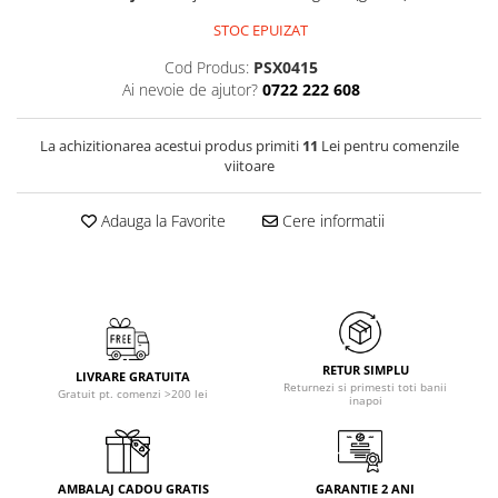
STOC EPUIZAT
Cod Produs:
PSX0415
Ai nevoie de ajutor?
0722 222 608
La achizitionarea acestui produs primiti
11
Lei pentru comenzile
viitoare
Adauga la Favorite
Cere informatii
RETUR SIMPLU
LIVRARE GRATUITA
Returnezi si primesti toti banii
Gratuit pt. comenzi >200 lei
inapoi
AMBALAJ CADOU GRATIS
GARANTIE 2 ANI