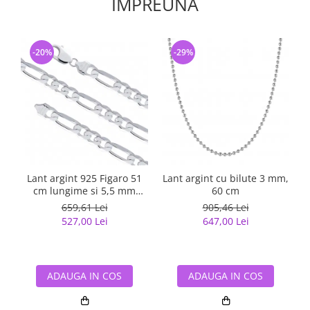
IMPREUNA
-20%
-29%
Lant argint 925 Figaro 51
Lant argint cu bilute 3 mm,
cm lungime si 5,5 mm
60 cm
latime, Classical You
659,61 Lei
905,46 Lei
LSX0202
527,00 Lei
647,00 Lei
ADAUGA IN COS
ADAUGA IN COS