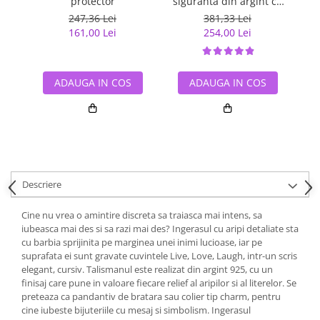
protector
siguranta din argint cu
cr
inimioara placat cu rodiu
247,36 Lei
381,33 Lei
161,00 Lei
254,00 Lei
ADAUGA IN COS
ADAUGA IN COS
Descriere
Cine nu vrea o amintire discreta sa traiasca mai intens, sa
iubeasca mai des si sa razi mai des? Ingerasul cu aripi detaliate sta
cu barbia sprijinita pe marginea unei inimi lucioase, iar pe
suprafata ei sunt gravate cuvintele Live, Love, Laugh, intr-un scris
elegant, cursiv. Talismanul este realizat din argint 925, cu un
finisaj care pune in valoare fiecare relief al aripilor si al literelor. Se
preteaza ca pandantiv de bratara sau colier tip charm, pentru
cine iubeste bijuteriile cu mesaj si simbolism. Ingerasul