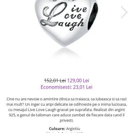
Bijuterii argint cu pietre
Pandantive mireasa
semipretioase
Bijuterii de Lux
Bijuterii argint placat cu aur
Bijuterii gotice si rock
Bijuterii argint cu diverse
Bijuterii Handmade
materiale
Bijuterii fantezie
Bijuterii argint cu murano
Casete si cutii de bijuterii
Bijuterii tungsten
Accesorii Piele
Cadouri
152,01 Lei
129,00 Lei
Solutii si lavete de curatare
Economisesti:
23,01
Lei
bijuterii argint
Cine nu are nevoie o amintire zilnica sa traiasca, sa iubeasca si sa razi
mai mult? Un inger cu aripi delicate se odihneste pe o inima lucioasa,
cu mesajul Live Love Laugh gravat pe suprafata. Realizat din argint
925, e genul de talisman care aduce zambet de fiecare data cand il
privesti.
Culoare:
Argintiu