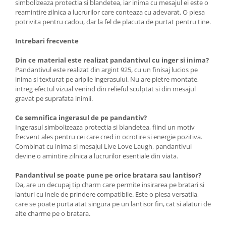
simbolizeaza protectia si blandetea, iar inima cu mesajul ei este o
reamintire zilnica a lucrurilor care conteaza cu adevarat. O piesa
potrivita pentru cadou, dar la fel de placuta de purtat pentru tine.
Intrebari frecvente
Din ce material este realizat pandantivul cu inger si inima?
Pandantivul este realizat din argint 925, cu un finisaj lucios pe
inima si texturat pe aripile ingerasului. Nu are pietre montate,
intreg efectul vizual venind din relieful sculptat si din mesajul
gravat pe suprafata inimii.
Ce semnifica ingerasul de pe pandantiv?
Ingerasul simbolizeaza protectia si blandetea, fiind un motiv
frecvent ales pentru cei care cred in ocrotire si energie pozitiva.
Combinat cu inima si mesajul Live Love Laugh, pandantivul
devine o amintire zilnica a lucrurilor esentiale din viata.
Pandantivul se poate pune pe orice bratara sau lantisor?
Da, are un decupaj tip charm care permite insirarea pe bratari si
lanturi cu inele de prindere compatibile. Este o piesa versatila,
care se poate purta atat singura pe un lantisor fin, cat si alaturi de
alte charme pe o bratara.