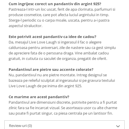
Cum ingrijesc corect un pandantiv din argint 925?
Pastreaza-l intr-un loc uscat, ferit de apa clorinata, parfumuri si
produse cosmetice, care pot afecta luciul argintului in timp.
Sterge-l periodic cu o carpa moale, uscata, pentru a-i pastra
aspectul stralucitor.
Este potrivit acest pandantiv ca idee de cadou?
Da, mesajul Live Love Laugh si ingerasul il fac o alegere
calduroasa pentru aniversari, zile de nastere sau ca gest simplu
de apreciere fata de o persoana draga. Vine ambalat cadou
gratuit, in cutiuta cu saculet de organza, pregatit de oferit.
Pandantivul are pietre sau accente colorate?
Nu, pandantivul nu are pietre montate. Intreg designul se
bazeaza pe relieful sculptat al ingerasului si pe gravura textului
Live Love Laugh de pe inima din argint 925.
Ce marime are acest pandantiv?
Pandantivul are dimensiuni discrete, potrivite pentru a fi purtat
zilnic fara sa fie incarcat vizual. Se asorteaza usor cu alte charme
sau poate fi purtat singur, ca piesa centrala pe un lantisor fin.
Review-uri
(0)