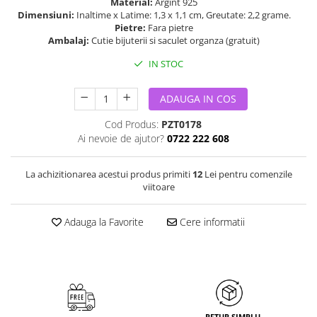
Material:
Argint 925
Dimensiuni:
Inaltime x Latime: 1,3 x 1,1 cm, Greutate: 2,2 grame.
Pietre:
Fara pietre
Ambalaj:
Cutie bijuterii si saculet organza (gratuit)
IN STOC
ADAUGA IN COS
Cod Produs:
PZT0178
Ai nevoie de ajutor?
0722 222 608
La achizitionarea acestui produs primiti
12
Lei pentru comenzile
viitoare
Adauga la Favorite
Cere informatii
RETUR SIMPLU