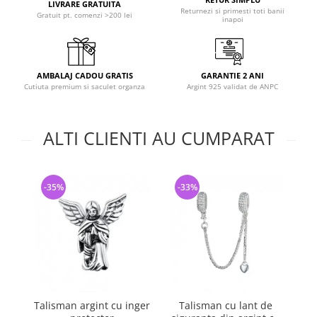
LIVRARE GRATUITA
Returnezi si primesti toti banii
Gratuit pt. comenzi >200 lei
inapoi
AMBALAJ CADOU GRATIS
GARANTIE 2 ANI
Cutiuta premium si saculet organza
Argint 925 validat de ANPC
ALTI CLIENTI AU CUMPARAT
-35%
-33%
-
Talisman argint cu inger
Talisman cu lant de
Lan