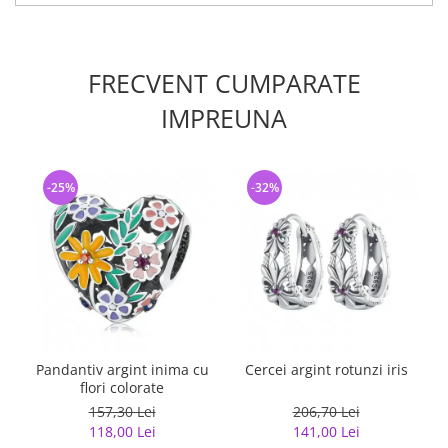
FRECVENT CUMPARATE
IMPREUNA
-25%
-32%
Pandantiv argint inima cu
Cercei argint rotunzi iris
flori colorate
157,30 Lei
206,70 Lei
118,00 Lei
141,00 Lei