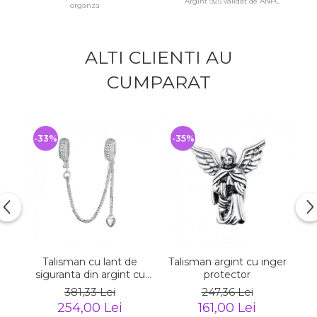
Argint 925 validat de ANPC
organza
ALTI CLIENTI AU
CUMPARAT
-33%
-35%
-
Talisman cu lant de
Talisman argint cu inger
La
siguranta din argint cu
protector
inimioara placat cu rodiu
381,33 Lei
247,36 Lei
254,00 Lei
161,00 Lei