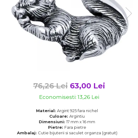
Bijuterii argint cu pietre
Pandantive mireasa
semipretioase
Bijuterii de Lux
Bijuterii argint placat cu aur
Bijuterii gotice si rock
Bijuterii argint cu diverse
Bijuterii Handmade
materiale
Bijuterii fantezie
Bijuterii argint cu murano
Casete si cutii de bijuterii
Bijuterii tungsten
Accesorii Piele
Cadouri
76,26 Lei
63,00 Lei
Solutii si lavete de curatare
bijuterii argint
Economisesti:
13,26
Lei
Material:
Argint 925 fara nichel
Culoare:
Argintiu
Dimensiuni:
17 mm x 16 mm
Pietre:
Fara pietre
Ambalaj:
Cutie bijuterii si saculet organza (gratuit)