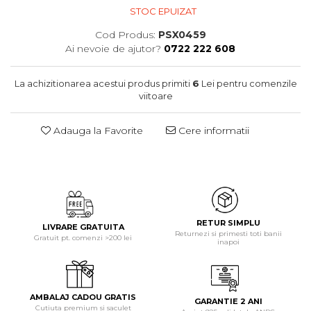
STOC EPUIZAT
Cod Produs:
PSX0459
Ai nevoie de ajutor?
0722 222 608
La achizitionarea acestui produs primiti
6
Lei pentru comenzile
viitoare
Adauga la Favorite
Cere informatii
RETUR SIMPLU
LIVRARE GRATUITA
Returnezi si primesti toti banii
Gratuit pt. comenzi >200 lei
inapoi
AMBALAJ CADOU GRATIS
GARANTIE 2 ANI
Cutiuta premium si saculet