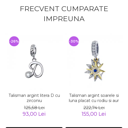
FRECVENT CUMPARATE
IMPREUNA
-26%
-30%
Talisman argint litera D cu
Talisman argint soarele si
zirconiu
luna placat cu rodiu si aur
125,58 Lei
222,74 Lei
93,00 Lei
155,00 Lei