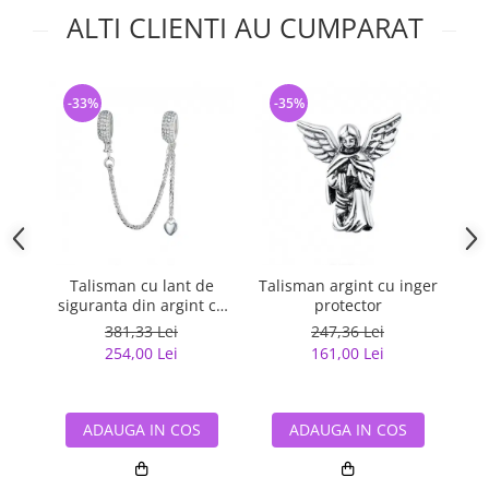
ALTI CLIENTI AU CUMPARAT
-33%
-35%
-
Talisman cu lant de
Talisman argint cu inger
Lan
siguranta din argint cu
protector
cr
inimioara placat cu rodiu
381,33 Lei
247,36 Lei
254,00 Lei
161,00 Lei
ADAUGA IN COS
ADAUGA IN COS