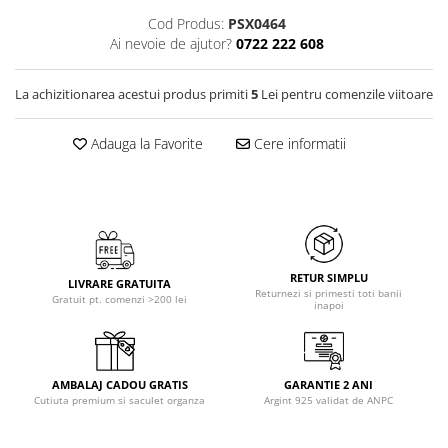
Cod Produs:
PSX0464
Ai nevoie de ajutor?
0722 222 608
La achizitionarea acestui produs primiti
5
Lei pentru comenzile viitoare
Adauga la Favorite
Cere informatii
RETUR SIMPLU
LIVRARE GRATUITA
Returnezi si primesti toti banii
Gratuit pt. comenzi >200 lei
inapoi
AMBALAJ CADOU GRATIS
GARANTIE 2 ANI
Cutiuta premium si saculet organza
Argint 925 validat de ANPC