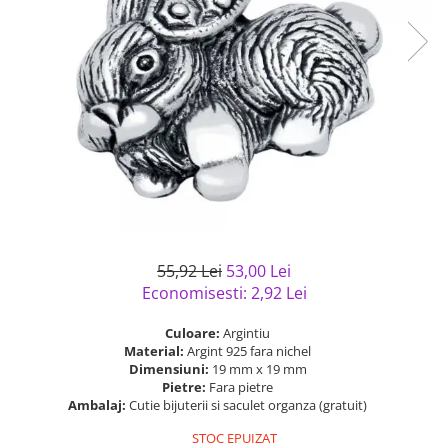
Bijuterii argint cu pietre
Pandantive mireasa
semipretioase
Bijuterii de Lux
Bijuterii argint placat cu aur
Bijuterii gotice si rock
Bijuterii argint cu diverse
Bijuterii Handmade
materiale
Bijuterii fantezie
Bijuterii argint cu murano
Casete si cutii de bijuterii
Bijuterii tungsten
Accesorii Piele
Cadouri
55,92 Lei
53,00 Lei
Solutii si lavete de curatare
Economisesti:
2,92
Lei
bijuterii argint
Culoare:
Argintiu
Material:
Argint 925 fara nichel
Dimensiuni:
19 mm x 19 mm
Pietre:
Fara pietre
Ambalaj:
Cutie bijuterii si saculet organza (gratuit)
STOC EPUIZAT