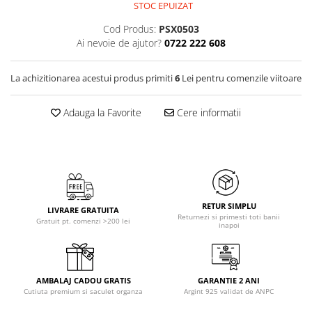
STOC EPUIZAT
Cod Produs:
PSX0503
Ai nevoie de ajutor?
0722 222 608
La achizitionarea acestui produs primiti
6
Lei pentru comenzile viitoare
Adauga la Favorite
Cere informatii
RETUR SIMPLU
LIVRARE GRATUITA
Returnezi si primesti toti banii
Gratuit pt. comenzi >200 lei
inapoi
AMBALAJ CADOU GRATIS
GARANTIE 2 ANI
Cutiuta premium si saculet organza
Argint 925 validat de ANPC