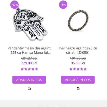
-47%
-6%
Pandantiv masiv din argint
Inel negru argint 925 cu
925 cu Hamsa Mana lui
striatii ISX0501
Fatima
621,27 Lei
101,78 Lei
329,00 Lei
96,00 Lei
ADAUGA IN COS
ADAUGA IN COS