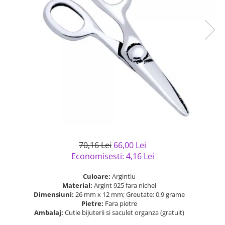
Bijuterii argint cu pietre
Pandantive mireasa
semipretioase
Bijuterii de Lux
Bijuterii argint placat cu aur
Bijuterii gotice si rock
Bijuterii argint cu diverse
Bijuterii Handmade
materiale
Bijuterii fantezie
Bijuterii argint cu murano
Casete si cutii de bijuterii
Bijuterii tungsten
Accesorii Piele
Cadouri
Solutii si lavete de curatare
70,16 Lei
66,00 Lei
bijuterii argint
Economisesti:
4,16
Lei
Culoare:
Argintiu
Material:
Argint 925 fara nichel
Dimensiuni:
26 mm x 12 mm; Greutate: 0,9 grame
Pietre:
Fara pietre
Ambalaj:
Cutie bijuterii si saculet organza (gratuit)