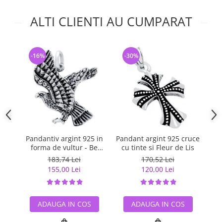
ALTI CLIENTI AU CUMPARAT
-16%
-30%
-
Pandantiv argint 925 in
Pandant argint 925 cruce
Pa
forma de vultur - Be
cu tinte si Fleur de Lis
Daring
183,74 Lei
170,52 Lei
155,00 Lei
120,00 Lei
ADAUGA IN COS
ADAUGA IN COS