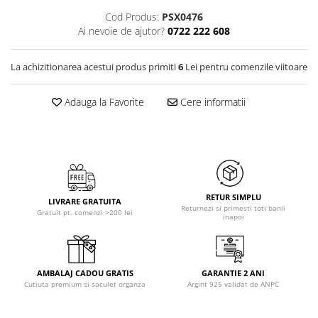
Cod Produs:
PSX0476
Ai nevoie de ajutor?
0722 222 608
La achizitionarea acestui produs primiti
6
Lei pentru comenzile viitoare
Adauga la Favorite
Cere informatii
RETUR SIMPLU
LIVRARE GRATUITA
Returnezi si primesti toti banii
Gratuit pt. comenzi >200 lei
inapoi
AMBALAJ CADOU GRATIS
GARANTIE 2 ANI
Cutiuta premium si saculet organza
Argint 925 validat de ANPC