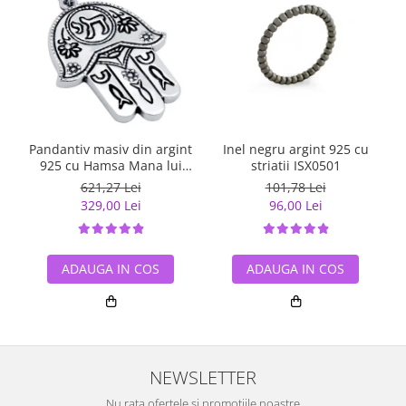
Pandantiv masiv din argint
Inel negru argint 925 cu
925 cu Hamsa Mana lui
striatii ISX0501
Fatima
621,27 Lei
101,78 Lei
329,00 Lei
96,00 Lei
ADAUGA IN COS
ADAUGA IN COS
NEWSLETTER
Nu rata ofertele si promotiile noastre