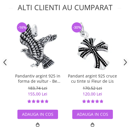
ALTI CLIENTI AU CUMPARAT
-16%
-30%
-
Pandantiv argint 925 in
Pandant argint 925 cruce
Pa
forma de vultur - Be
cu tinte si Fleur de Lis
Daring
183,74 Lei
170,52 Lei
155,00 Lei
120,00 Lei
ADAUGA IN COS
ADAUGA IN COS