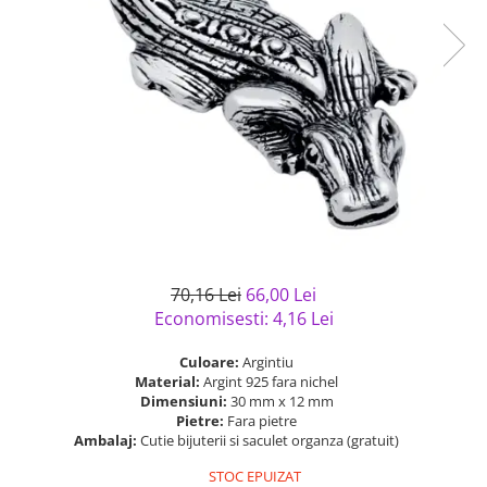
Bijuterii argint cu pietre
Pandantive mireasa
semipretioase
Bijuterii de Lux
Bijuterii argint placat cu aur
Bijuterii gotice si rock
Bijuterii argint cu diverse
Bijuterii Handmade
materiale
Bijuterii fantezie
Bijuterii argint cu murano
Casete si cutii de bijuterii
Bijuterii tungsten
Accesorii Piele
Cadouri
70,16 Lei
66,00 Lei
Solutii si lavete de curatare
Economisesti:
4,16
Lei
bijuterii argint
Culoare:
Argintiu
Material:
Argint 925 fara nichel
Dimensiuni:
30 mm x 12 mm
Pietre:
Fara pietre
Ambalaj:
Cutie bijuterii si saculet organza (gratuit)
STOC EPUIZAT