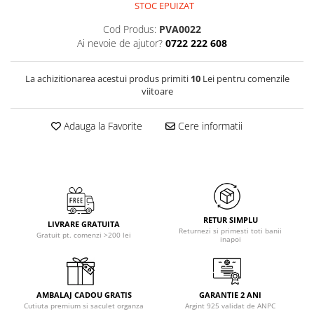
STOC EPUIZAT
Cod Produs:
PVA0022
Ai nevoie de ajutor?
0722 222 608
La achizitionarea acestui produs primiti
10
Lei pentru comenzile
viitoare
Adauga la Favorite
Cere informatii
RETUR SIMPLU
LIVRARE GRATUITA
Returnezi si primesti toti banii
Gratuit pt. comenzi >200 lei
inapoi
AMBALAJ CADOU GRATIS
GARANTIE 2 ANI
Cutiuta premium si saculet organza
Argint 925 validat de ANPC