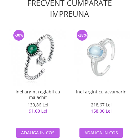
FRECVENT CUMPARATE
IMPREUNA
-30%
-28%
Inel argint reglabil cu
Inel argint cu acvamarin
malachit
130,86 Lei
218,67 Lei
91,00 Lei
158,00 Lei
ADAUGA IN COS
ADAUGA IN COS