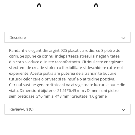
Descriere
Pandantiv elegant din argint 925 placat cu rodiu, cu 3 pietre de
citrin. Se spune ca citrinul indeparteaza stresul si negativitatea
din corp si aduce o liniste reconfortanta. Citrinul este energizant
si extrem de creativ si ofera o flexibilitate si deschidere catre noi
experiente. Acesta piatra are puterea de a transmite bucurie
tuturor celor care o privesc si sa insufle o atitudine pozitiva.
Citrinul sustine generozitatea si va atrage toate lucrurile bune din
viata. Dimensiuni bijuterie: 21,51*6,49 mm ; Dimensiuni pietre
semipretioase: 3*6 mm si 4*8 mm; Greutate: 1,6 grame
Review-uri
(0)