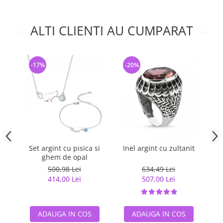
ALTI CLIENTI AU CUMPARAT
-17%
-20%
-
Set argint cu pisica si
Inel argint cu zultanit
ghem de opal
500,98 Lei
634,49 Lei
414,00 Lei
507,00 Lei
ADAUGA IN COS
ADAUGA IN COS