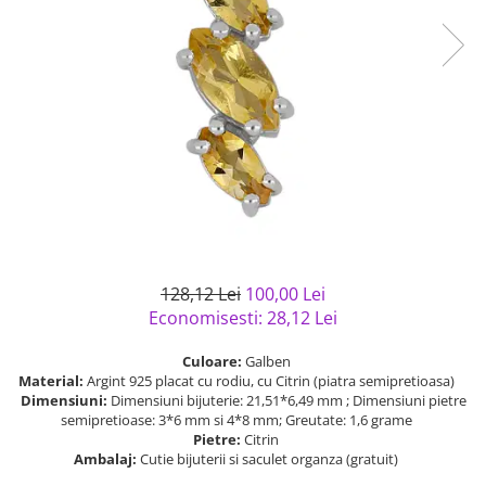
Bijuterii argint cu pietre
Pandantive mireasa
semipretioase
Bijuterii de Lux
Bijuterii argint placat cu aur
Bijuterii gotice si rock
Bijuterii argint cu diverse
Bijuterii Handmade
materiale
Bijuterii fantezie
Bijuterii argint cu murano
Casete si cutii de bijuterii
Bijuterii tungsten
Accesorii Piele
Cadouri
128,12 Lei
100,00 Lei
Solutii si lavete de curatare
Economisesti:
28,12
Lei
bijuterii argint
Culoare:
Galben
Material:
Argint 925 placat cu rodiu, cu Citrin (piatra semipretioasa)
Dimensiuni:
Dimensiuni bijuterie: 21,51*6,49 mm ; Dimensiuni pietre
semipretioase: 3*6 mm si 4*8 mm; Greutate: 1,6 grame
Pietre:
Citrin
Ambalaj:
Cutie bijuterii si saculet organza (gratuit)