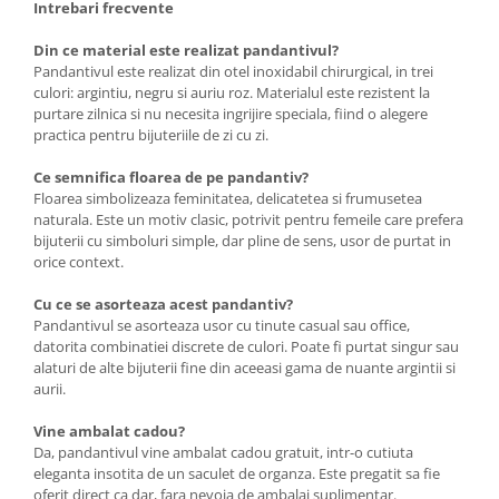
Intrebari frecvente
Din ce material este realizat pandantivul?
Pandantivul este realizat din otel inoxidabil chirurgical, in trei
culori: argintiu, negru si auriu roz. Materialul este rezistent la
purtare zilnica si nu necesita ingrijire speciala, fiind o alegere
practica pentru bijuteriile de zi cu zi.
Ce semnifica floarea de pe pandantiv?
Floarea simbolizeaza feminitatea, delicatetea si frumusetea
naturala. Este un motiv clasic, potrivit pentru femeile care prefera
bijuterii cu simboluri simple, dar pline de sens, usor de purtat in
orice context.
Cu ce se asorteaza acest pandantiv?
Pandantivul se asorteaza usor cu tinute casual sau office,
datorita combinatiei discrete de culori. Poate fi purtat singur sau
alaturi de alte bijuterii fine din aceeasi gama de nuante argintii si
aurii.
Vine ambalat cadou?
Da, pandantivul vine ambalat cadou gratuit, intr-o cutiuta
eleganta insotita de un saculet de organza. Este pregatit sa fie
oferit direct ca dar, fara nevoia de ambalaj suplimentar.