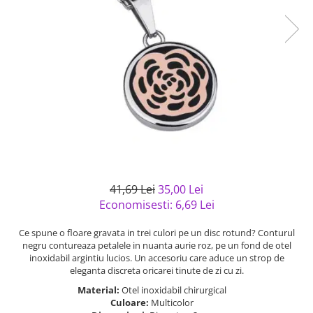
Bijuterii argint cu pietre
Pandantive mireasa
semipretioase
Bijuterii de Lux
Bijuterii argint placat cu aur
Bijuterii gotice si rock
Bijuterii argint cu diverse
Bijuterii Handmade
materiale
Bijuterii fantezie
Bijuterii argint cu murano
Casete si cutii de bijuterii
Bijuterii tungsten
Accesorii Piele
Cadouri
41,69 Lei
35,00 Lei
Solutii si lavete de curatare
Economisesti:
6,69
Lei
bijuterii argint
Ce spune o floare gravata in trei culori pe un disc rotund? Conturul
negru contureaza petalele in nuanta aurie roz, pe un fond de otel
inoxidabil argintiu lucios. Un accesoriu care aduce un strop de
eleganta discreta oricarei tinute de zi cu zi.
Material:
Otel inoxidabil chirurgical
Culoare:
Multicolor