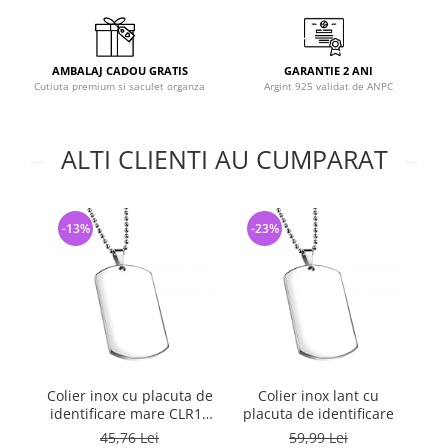
AMBALAJ CADOU GRATIS
GARANTIE 2 ANI
Cutiuta premium si saculet organza
Argint 925 validat de ANPC
ALTI CLIENTI AU CUMPARAT
-13%
-23%
Colier inox cu placuta de
Colier inox lant cu
P
identificare mare CLR13
placuta de identificare
cu lant militar
45,76 Lei
59,99 Lei