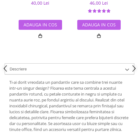
40,00 Lei
46,00 Lei
ADAUGA IN COS
ADAUGA IN COS
Descriere
Ti-ai dorit vreodata un pandantiv care sa combine trei nuante
intr-un singur design? Floarea este tema centrala a acestui
pandantiv rotund, cu petale conturate in negru si umplute cu
nuanta aurie roz, pe fondul argintiu al discului. Realizat din otel
inoxidabil chirurgical, pandantivul se remarca prin finisajul sau
lucios si detaliile clare. Floarea simbolizeaza feminitatea si
delicatetea, potrivita pentru femeile care prefera bijuterii discrete
dar cu personalitate. Se asorteaza usor cu bluze simple sau cu
tinute office, fiind un accesoriu versatil pentru purtare zilnica.