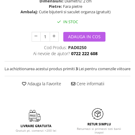
Dimensiuni:
Diametru: 2 cm
Pietre:
Fara pietre
Ambalaj:
Cutie bijuterii si saculet organza (gratuit)
IN STOC
ADAUGA IN COS
Cod Produs:
PAD0250
Ai nevoie de ajutor?
0722 222 608
La achizitionarea acestui produs primiti
3
Lei pentru comenzile viitoare
Adauga la Favorite
Cere informatii
RETUR SIMPLU
LIVRARE GRATUITA
Returnezi si primesti toti banii
Gratuit pt. comenzi >200 lei
inapoi