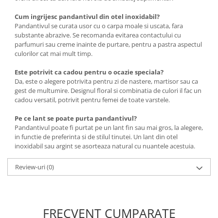
Cum ingrijesc pandantivul din otel inoxidabil?
Pandantivul se curata usor cu o carpa moale si uscata, fara
substante abrazive. Se recomanda evitarea contactului cu
parfumuri sau creme inainte de purtare, pentru a pastra aspectul
culorilor cat mai mult timp.
Este potrivit ca cadou pentru o ocazie speciala?
Da, este o alegere potrivita pentru zi de nastere, martisor sau ca
gest de multumire. Designul floral si combinatia de culori il fac un
cadou versatil, potrivit pentru femei de toate varstele.
Pe ce lant se poate purta pandantivul?
Pandantivul poate fi purtat pe un lant fin sau mai gros, la alegere,
in functie de preferinta si de stilul tinutei. Un lant din otel
inoxidabil sau argint se asorteaza natural cu nuantele acestuia.
Review-uri
(0)
FRECVENT CUMPARATE