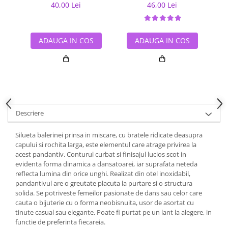
40,00 Lei
46,00 Lei
ADAUGA IN COS
ADAUGA IN COS
Descriere
Silueta balerinei prinsa in miscare, cu bratele ridicate deasupra
capului si rochita larga, este elementul care atrage privirea la
acest pandantiv. Conturul curbat si finisajul lucios scot in
evidenta forma dinamica a dansatoarei, iar suprafata neteda
reflecta lumina din orice unghi. Realizat din otel inoxidabil,
pandantivul are o greutate placuta la purtare si o structura
solida. Se potriveste femeilor pasionate de dans sau celor care
cauta o bijuterie cu o forma neobisnuita, usor de asortat cu
tinute casual sau elegante. Poate fi purtat pe un lant la alegere, in
functie de preferinta fiecareia.