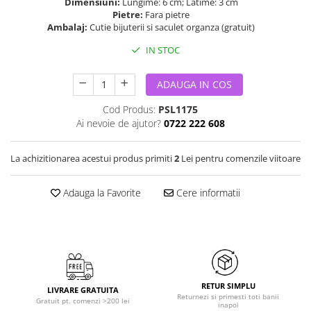
Dimensiuni:
Lungime: 6 cm; Latime: 3 cm
Pietre:
Fara pietre
Ambalaj:
Cutie bijuterii si saculet organza (gratuit)
IN STOC
ADAUGA IN COS
Cod Produs:
PSL1175
Ai nevoie de ajutor?
0722 222 608
La achizitionarea acestui produs primiti
2
Lei pentru comenzile viitoare
Adauga la Favorite
Cere informatii
RETUR SIMPLU
LIVRARE GRATUITA
Returnezi si primesti toti banii
Gratuit pt. comenzi >200 lei
inapoi