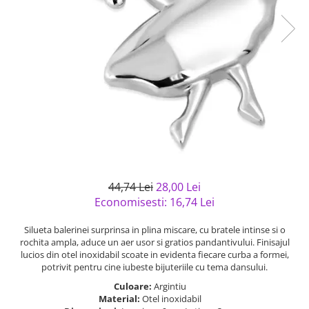
Bijuterii argint cu pietre
Pandantive mireasa
semipretioase
Bijuterii de Lux
Bijuterii argint placat cu aur
Bijuterii gotice si rock
Bijuterii argint cu diverse
Bijuterii Handmade
materiale
Bijuterii fantezie
Bijuterii argint cu murano
Casete si cutii de bijuterii
Bijuterii tungsten
Accesorii Piele
Cadouri
44,74 Lei
28,00 Lei
Solutii si lavete de curatare
Economisesti:
16,74
Lei
bijuterii argint
Silueta balerinei surprinsa in plina miscare, cu bratele intinse si o
rochita ampla, aduce un aer usor si gratios pandantivului. Finisajul
lucios din otel inoxidabil scoate in evidenta fiecare curba a formei,
potrivit pentru cine iubeste bijuteriile cu tema dansului.
Culoare:
Argintiu
Material:
Otel inoxidabil