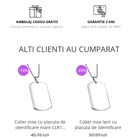
AMBALAJ CADOU GRATIS
GARANTIE 2 ANI
Cutiuta premium si saculet organza
Argint 925 validat de ANPC
ALTI CLIENTI AU CUMPARAT
-13%
-23%
-
Colier inox cu placuta de
Colier inox lant cu
P
identificare mare CLR13
placuta de identificare
cu lant militar
45,76 Lei
59,99 Lei