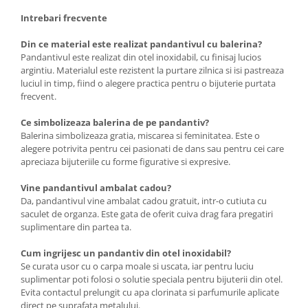
Intrebari frecvente
Din ce material este realizat pandantivul cu balerina?
Pandantivul este realizat din otel inoxidabil, cu finisaj lucios
argintiu. Materialul este rezistent la purtare zilnica si isi pastreaza
luciul in timp, fiind o alegere practica pentru o bijuterie purtata
frecvent.
Ce simbolizeaza balerina de pe pandantiv?
Balerina simbolizeaza gratia, miscarea si feminitatea. Este o
alegere potrivita pentru cei pasionati de dans sau pentru cei care
apreciaza bijuteriile cu forme figurative si expresive.
Vine pandantivul ambalat cadou?
Da, pandantivul vine ambalat cadou gratuit, intr-o cutiuta cu
saculet de organza. Este gata de oferit cuiva drag fara pregatiri
suplimentare din partea ta.
Cum ingrijesc un pandantiv din otel inoxidabil?
Se curata usor cu o carpa moale si uscata, iar pentru luciu
suplimentar poti folosi o solutie speciala pentru bijuterii din otel.
Evita contactul prelungit cu apa clorinata si parfumurile aplicate
direct pe suprafata metalului.