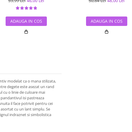
59,99 Lei
46,00 Lei
50,84 Lei
48,00 Lei
ADAUGA IN COS
ADAUGA IN COS
ntiv modelat ca o mana stilizata,
intre degete este asezat un rand
l cu o linie de culoare mai
, pandantivul isi pastreaza
uita il face potrivit pentru cei
e asortat cu un lant simplu. Se
ignul indraznet si simbolistica