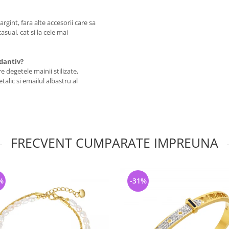
rgint, fara alte accesorii care sa
sual, cat si la cele mai
dantiv?
 degetele mainii stilizate,
lic si emailul albastru al
FRECVENT CUMPARATE IMPREUNA
%
-31%