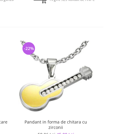
-22%
-5%
care
Pandant in forma de chitara cu
Pandant otel pla
zirconii
A