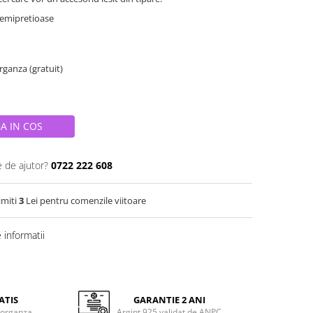
 semipretioase
organza (gratuit)
A IN COS
e de ajutor?
0722 222 608
imiti
3
Lei pentru comenzile viitoare
informatii
ATIS
GARANTIE 2 ANI
 organza
Argint 925 validat de ANPC