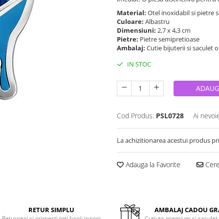
Material:
Otel inoxidabil si pietre
Culoare:
Albastru
Dimensiuni:
2,7 x 4,3 cm
Pietre:
Pietre semipretioase
Ambalaj:
Cutie bijuterii si saculet 
IN STOC
ADAUG
Cod Produs:
PSL0728
Ai nevoi
La achizitionarea acestui produs pr
Adauga la Favorite
Cere 
RETUR SIMPLU
AMBALAJ CADOU GR
Returnezi si primesti toti banii inapoi
Cutiuta premium si saculet