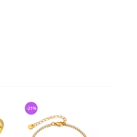
-21%
-31%