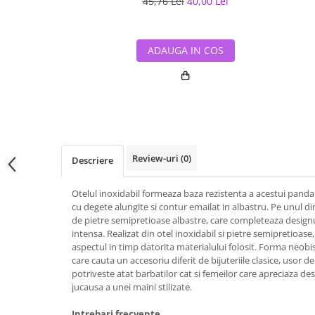
45,76 Lei
40,00 Lei
ADAUGA IN COS
Review-uri
(0)
Descriere
Otelul inoxidabil formeaza baza rezistenta a acestui panda
cu degete alungite si contur emailat in albastru. Pe unul d
de pietre semipretioase albastre, care completeaza designu
intensa. Realizat din otel inoxidabil si pietre semipretioase
aspectul in timp datorita materialului folosit. Forma neobisn
care cauta un accesoriu diferit de bijuteriile clasice, usor d
potriveste atat barbatilor cat si femeilor care apreciaza des
jucausa a unei maini stilizate.
Intrebari frecvente