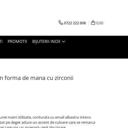
0722 222 608
0,00
TI
PROMOTII
BIJUTERII INOX
in forma de mana cu zirconii
nei maini stilizate, conturata cu email albastru intens.
zat pe deget aduce un accent de culoare care se remarca
ei care vor un accesoriu iesit din tipare.