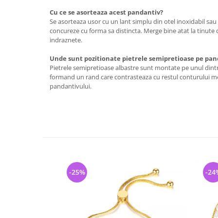
Cu ce se asorteaza acest pandantiv?
Se asorteaza usor cu un lant simplu din otel inoxidabil sau a
concureze cu forma sa distincta. Merge bine atat la tinute ca
indraznete.
Unde sunt pozitionate pietrele semipretioase pe pan
Pietrele semipretioase albastre sunt montate pe unul dintre
formand un rand care contrasteaza cu restul conturului meta
pandantivului.
-25%
-24