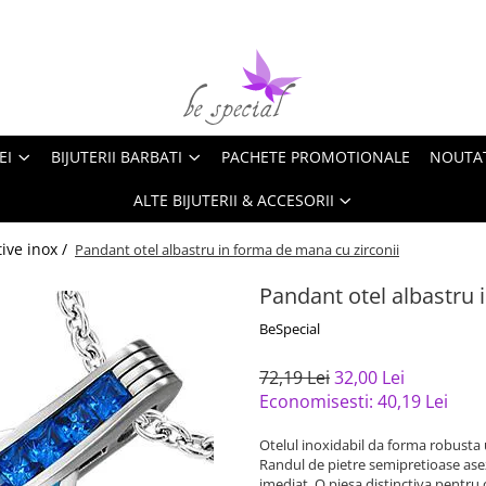
EI
BIJUTERII BARBATI
PACHETE PROMOTIONALE
NOUTA
ALTE BIJUTERII & ACCESORII
ive inox /
Pandant otel albastru in forma de mana cu zirconii
Pandant otel albastru 
BeSpecial
72,19 Lei
32,00 Lei
Economisesti:
40,19
Lei
Otelul inoxidabil da forma robusta u
Randul de pietre semipretioase ase
imediat. O piesa distinctiva pentru c