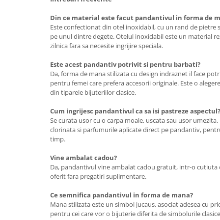
Din ce material este facut pandantivul in forma de 
Este confectionat din otel inoxidabil, cu un rand de pietr
pe unul dintre degete. Otelul inoxidabil este un material re
zilnica fara sa necesite ingrijire speciala.
Este acest pandantiv potrivit si pentru barbati?
Da, forma de mana stilizata cu design indraznet il face potri
pentru femei care prefera accesorii originale. Este o aleger
din tiparele bijuteriilor clasice.
Cum ingrijesc pandantivul ca sa isi pastreze aspectul
Se curata usor cu o carpa moale, uscata sau usor umezita. 
clorinata si parfumurile aplicate direct pe pandantiv, pentr
timp.
Vine ambalat cadou?
Da, pandantivul vine ambalat cadou gratuit, intr-o cutiuta
oferit fara pregatiri suplimentare.
Ce semnifica pandantivul in forma de mana?
Mana stilizata este un simbol jucaus, asociat adesea cu priet
pentru cei care vor o bijuterie diferita de simbolurile clasic