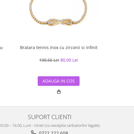
iu
Bratara tennis inox cu zirconii si infinit
Bratara inox au
100,66 Lei
80,00 Lei
176,16
ADAUGA IN COS
ADA
SUPORT CLIENTI
10.00 – 16.00, Luni - Vineri (cu exceptia sarbatorilor legale).
0722 222 608