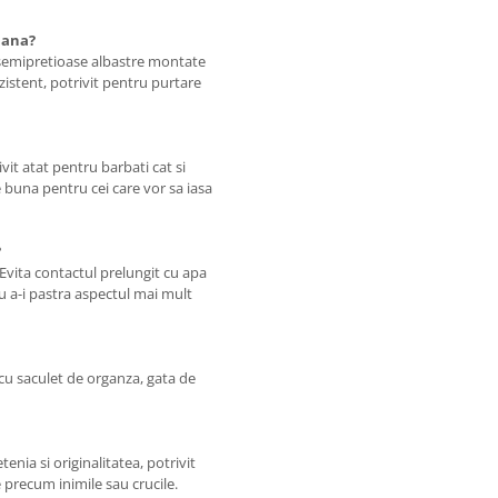
mana?
e semipretioase albastre montate
zistent, potrivit pentru purtare
vit atat pentru barbati cat si
e buna pentru cei care vor sa iasa
?
Evita contactul prelungit cu apa
u a-i pastra aspectul mai mult
 cu saculet de organza, gata de
enia si originalitatea, potrivit
e precum inimile sau crucile.