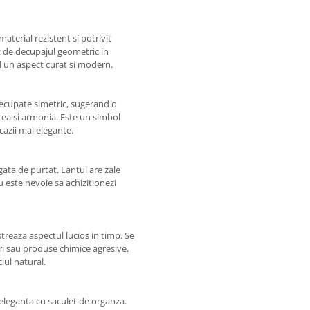
material rezistent si potrivit
at de decupajul geometric in
d un aspect curat si modern.
 decupate simetric, sugerand o
atea si armonia. Este un simbol
cazii mai elegante.
ata de purtat. Lantul are zale
u este nevoie sa achizitionezi
astreaza aspectul lucios in timp. Se
i sau produse chimice agresive.
iul natural.
 eleganta cu saculet de organza.