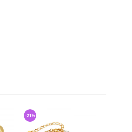
-21%
-31%