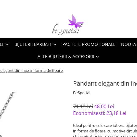
EI
BIJUTERII BARBATI
PACHETE PROMOTIONALE
NOUTA
ALTE BIJUTERII & ACCESORII
elegant din inox in forma de floare
Pandant elegant din in
BeSpecial
71,18 Lei
48,00 Lei
Economisesti:
23,18
Lei
Ideal pentru cele care iubesc bijute
in forma de floare, cu motive circula
chirurgical lucios, se poarta usor cu o