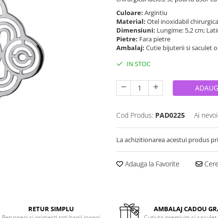
Culoare:
Argintiu
Material:
Otel inoxidabil chirurgic
Dimensiuni:
Lungime: 5,2 cm; Lat
Pietre:
Fara pietre
Ambalaj:
Cutie bijuterii si saculet 
IN STOC
ADAUG
Cod Produs:
PAD0225
Ai nevoi
La achizitionarea acestui produs pr
Adauga la Favorite
Cere 
RETUR SIMPLU
AMBALAJ CADOU GR
Returnezi si primesti toti banii inapoi
Cutiuta premium si saculet