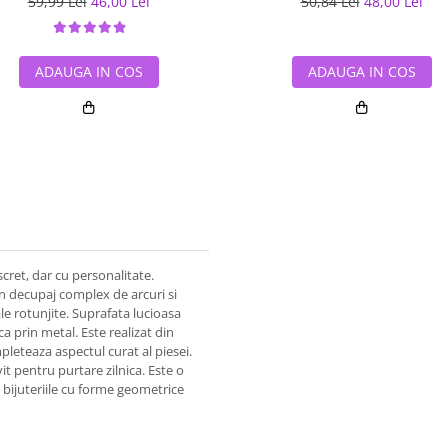
59,99 Lei
46,00 Lei
50,84 Lei
48,00 Lei
ADAUGA IN COS
ADAUGA IN COS
iscret, dar cu personalitate.
un decupaj complex de arcuri si
le rotunjite. Suprafata lucioasa
ca prin metal. Este realizat din
mpleteaza aspectul curat al piesei.
it pentru purtare zilnica. Este o
bijuteriile cu forme geometrice