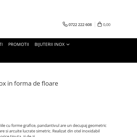
0722 222 608
0,00
TI
PROMOTII
BIJUTERII INOX
ox in forma de floare
riile cu forme grafice, pandantivul are un decupaj geometric
re si arcuite lucrate simetric. Realizat din otel inoxidabil
rice tinuta, zi de zi.