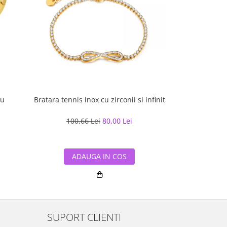
iu
Bratara tennis inox cu zirconii si infinit
Bratara inox au
100,66 Lei
80,00 Lei
176,16
ADAUGA IN COS
ADA
SUPORT CLIENTI