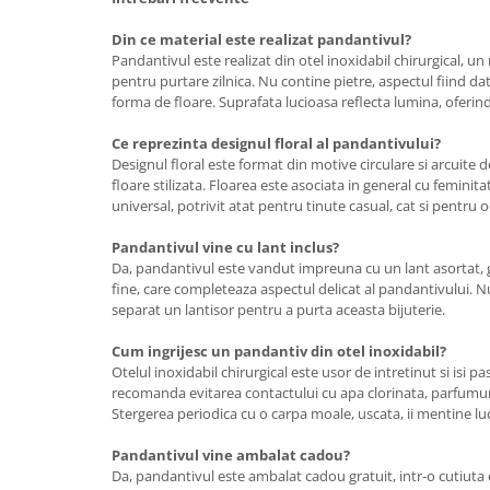
Din ce material este realizat pandantivul?
Pandantivul este realizat din otel inoxidabil chirurgical, un 
pentru purtare zilnica. Nu contine pietre, aspectul fiind d
forma de floare. Suprafata lucioasa reflecta lumina, oferin
Ce reprezinta designul floral al pandantivului?
Designul floral este format din motive circulare si arcuite
floare stilizata. Floarea este asociata in general cu feminit
universal, potrivit atat pentru tinute casual, cat si pentru o
Pandantivul vine cu lant inclus?
Da, pandantivul este vandut impreuna cu un lant asortat, g
fine, care completeaza aspectul delicat al pandantivului. N
separat un lantisor pentru a purta aceasta bijuterie.
Cum ingrijesc un pandantiv din otel inoxidabil?
Otelul inoxidabil chirurgical este usor de intretinut si isi p
recomanda evitarea contactului cu apa clorinata, parfumur
Stergerea periodica cu o carpa moale, uscata, ii mentine luc
Pandantivul vine ambalat cadou?
Da, pandantivul este ambalat cadou gratuit, intr-o cutiuta