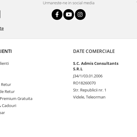
Urmareste-ne in social media
ate
LIENTI
DATE COMERCIALE
lienti
S.C. Admis Consultants
S.R.L
J34/1/03.01.2006
RO18260070
e Retur
Str. Republicii nr. 1
de Retur
Videle, Teleorman
Premium Gratuita
& Cadouri
par