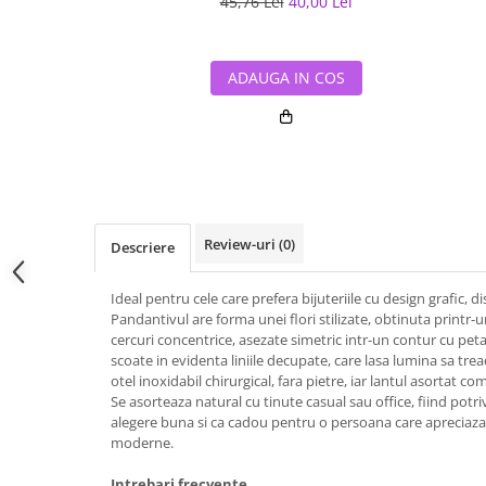
45,76 Lei
40,00 Lei
ADAUGA IN COS
Review-uri
(0)
Descriere
Ideal pentru cele care prefera bijuteriile cu design grafic, d
Pandantivul are forma unei flori stilizate, obtinuta printr-
cercuri concentrice, asezate simetric intr-un contur cu peta
scoate in evidenta liniile decupate, care lasa lumina sa trea
otel inoxidabil chirurgical, fara pietre, iar lantul asortat co
Se asorteaza natural cu tinute casual sau office, fiind potriv
alegere buna si ca cadou pentru o persoana care apreciaza 
moderne.
Intrebari frecvente