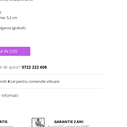
al
ime: 5,2 cm
organza (gratuit)
A IN COS
e de ajutor?
0722 222 608
imiti
4
Lei pentru comenzile viitoare
informatii
ATIS
GARANTIE 2 ANI
 organza
Argint 925 validat de ANPC