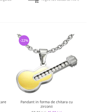
-22%
-32%
care
Pandant in forma de chitara cu
Pandantiv ote
zirconii
b