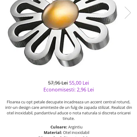
Bijuterii argint cu pietre
Pandantive mireasa
semipretioase
Bijuterii de Lux
Bijuterii argint placat cu aur
Bijuterii gotice si rock
Bijuterii argint cu diverse
Bijuterii Handmade
materiale
Bijuterii fantezie
Bijuterii argint cu murano
Casete si cutii de bijuterii
Bijuterii tungsten
Accesorii Piele
Cadouri
57,96 Lei
55,00 Lei
Solutii si lavete de curatare
Economisesti:
2,96
Lei
bijuterii argint
Floarea cu opt petale decupate incadreaza un accent central rotund,
intr-un design care aminteste de un fulg de zapada stilizat. Realizat din
otel inoxidabil, pandantivul aduce o nota naturala si discreta oricarei
tinute.
Culoare:
Argintiu
Material:
Otel inoxidabil