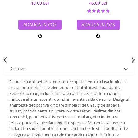
40,00 Lei
46,00 Lei
ADAUGA IN COS
ADAUGA IN COS
Descriere
Floarea cu opt petale simetrice, decupate pentru a lasa lumina sa
treaca prin metal, este elementul central al acestui pandantiv.
Petalele au margini lustruite care contureaza clar forma, iar in
mijloc se afla un accent rotund, in nuanta calda de auriu. Designul
aminteste deopotriva o floare simpla si de un fulg de zapada
stilizat, potrivit pentru purtare in orice sezon. Realizat din otel
inoxidabil, pandantivul isi pastreaza luciul argintiu in timp si
rezista purtarii zilnice fara ingrijire speciala. Se asorteaza usor cu
un lant fin sau cu unul mai robust, in functie de stilul dorit, si este
o alegere potrivita pentru cele care prefera bijuterii cu forme