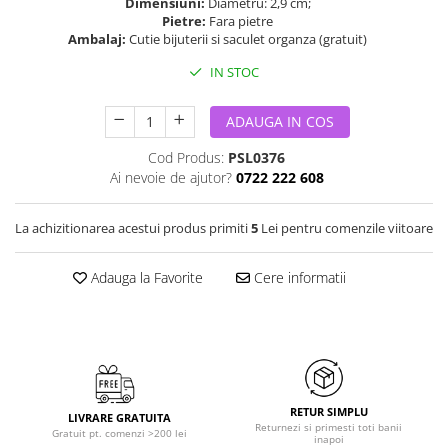
Dimensiuni:
Diametru: 2,9 cm;
Pietre:
Fara pietre
Ambalaj:
Cutie bijuterii si saculet organza (gratuit)
IN STOC
ADAUGA IN COS
Cod Produs:
PSL0376
Ai nevoie de ajutor?
0722 222 608
La achizitionarea acestui produs primiti
5
Lei pentru comenzile viitoare
Adauga la Favorite
Cere informatii
RETUR SIMPLU
LIVRARE GRATUITA
Returnezi si primesti toti banii
Gratuit pt. comenzi >200 lei
inapoi