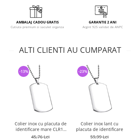
AMBALAJ CADOU GRATIS
GARANTIE 2 ANI
Cutiuta premium si saculet organza
Argint 925 validat de ANPC
ALTI CLIENTI AU CUMPARAT
-13%
-23%
-
Colier inox cu placuta de
Colier inox lant cu
P
identificare mare CLR13
placuta de identificare
cu lant militar
45,76 Lei
59,99 Lei