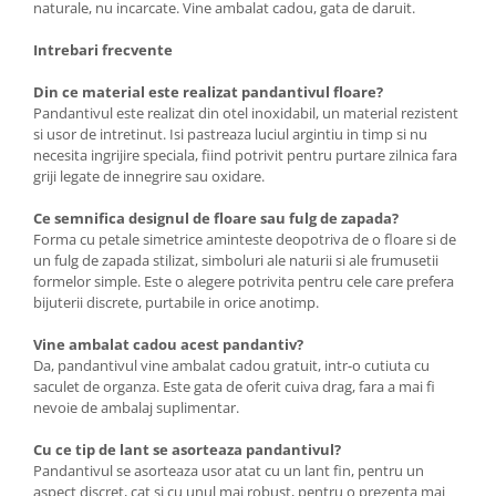
naturale, nu incarcate. Vine ambalat cadou, gata de daruit.
Intrebari frecvente
Din ce material este realizat pandantivul floare?
Pandantivul este realizat din otel inoxidabil, un material rezistent
si usor de intretinut. Isi pastreaza luciul argintiu in timp si nu
necesita ingrijire speciala, fiind potrivit pentru purtare zilnica fara
griji legate de innegrire sau oxidare.
Ce semnifica designul de floare sau fulg de zapada?
Forma cu petale simetrice aminteste deopotriva de o floare si de
un fulg de zapada stilizat, simboluri ale naturii si ale frumusetii
formelor simple. Este o alegere potrivita pentru cele care prefera
bijuterii discrete, purtabile in orice anotimp.
Vine ambalat cadou acest pandantiv?
Da, pandantivul vine ambalat cadou gratuit, intr-o cutiuta cu
saculet de organza. Este gata de oferit cuiva drag, fara a mai fi
nevoie de ambalaj suplimentar.
Cu ce tip de lant se asorteaza pandantivul?
Pandantivul se asorteaza usor atat cu un lant fin, pentru un
aspect discret, cat si cu unul mai robust, pentru o prezenta mai