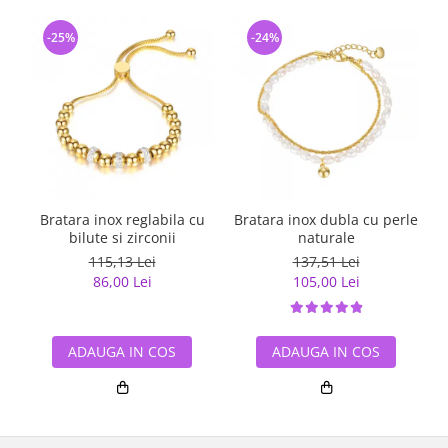
-25%
-24%
Bratara inox reglabila cu
Bratara inox dubla cu perle
B
bilute si zirconii
naturale
115,13 Lei
137,51 Lei
86,00 Lei
105,00 Lei
ADAUGA IN COS
ADAUGA IN COS