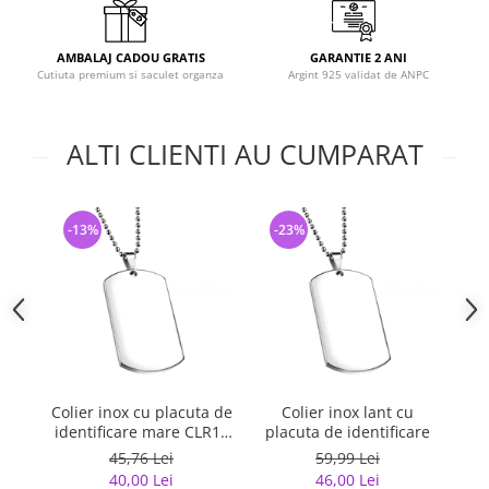
AMBALAJ CADOU GRATIS
GARANTIE 2 ANI
Cutiuta premium si saculet organza
Argint 925 validat de ANPC
ALTI CLIENTI AU CUMPARAT
-13%
-23%
Colier inox cu placuta de
Colier inox lant cu
P
identificare mare CLR13
placuta de identificare
cu lant militar
45,76 Lei
59,99 Lei
40,00 Lei
46,00 Lei