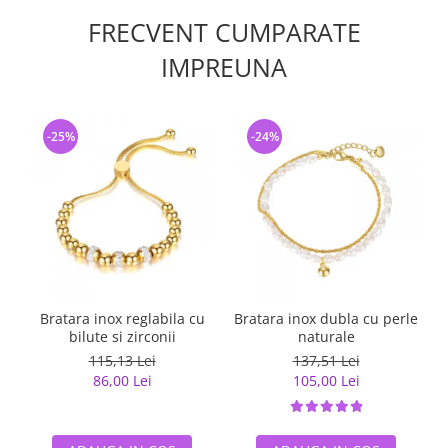
FRECVENT CUMPARATE
IMPREUNA
-25%
-24%
Bratara inox reglabila cu
Bratara inox dubla cu perle
bilute si zirconii
naturale
115,13 Lei
137,51 Lei
86,00 Lei
105,00 Lei