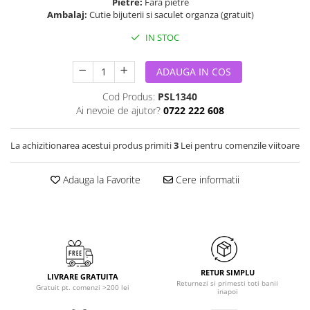
Pietre:
Fara pietre
Ambalaj:
Cutie bijuterii si saculet organza (gratuit)
IN STOC
ADAUGA IN COS
Cod Produs:
PSL1340
Ai nevoie de ajutor?
0722 222 608
La achizitionarea acestui produs primiti
3
Lei pentru comenzile viitoare
Adauga la Favorite
Cere informatii
RETUR SIMPLU
LIVRARE GRATUITA
Returnezi si primesti toti banii
Gratuit pt. comenzi >200 lei
inapoi