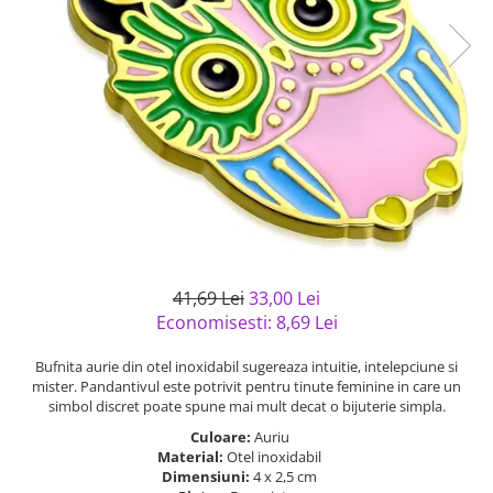
Bijuterii argint cu pietre
Pandantive mireasa
semipretioase
Bijuterii de Lux
Bijuterii argint placat cu aur
Bijuterii gotice si rock
Bijuterii argint cu diverse
Bijuterii Handmade
materiale
Bijuterii fantezie
Bijuterii argint cu murano
Casete si cutii de bijuterii
Bijuterii tungsten
Accesorii Piele
Cadouri
41,69 Lei
33,00 Lei
Solutii si lavete de curatare
Economisesti:
8,69
Lei
bijuterii argint
Bufnita aurie din otel inoxidabil sugereaza intuitie, intelepciune si
mister. Pandantivul este potrivit pentru tinute feminine in care un
simbol discret poate spune mai mult decat o bijuterie simpla.
Culoare:
Auriu
Material:
Otel inoxidabil
Dimensiuni:
4 x 2,5 cm