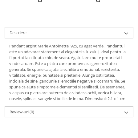
Descriere
Pandant argint Marie Antoinette, 925, cu agat verde. Pandantul
este un adevarat statement al elegantei si luxului, ideal pentru a
fi purtat la o tinuta chic, de seara. Agatul are multe proprietati
vindecatoare. Este o piatra care promoveaza generozitatea
generala. Se spune ca ajuta la echilibru emotional, rezistenta,
vitalitate, energie, bunatate si prietenie. Alunga ostilitatea,
indoiala de sine, gandurile si emotiile negative si cosmarurile. Se
spune ca ajuta simptomele dementei si senilitatii. De asemenea,
s-a spus ca piatra are puterea de a vindeca ochii, vezica biliara,
oasele, splina si sangele si bolile de inima. Dimensiuni: 2,1 x 1 cm
Review-uri
(0)