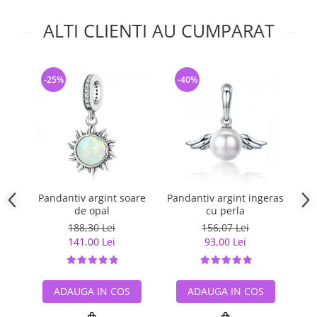
ALTI CLIENTI AU CUMPARAT
-25%
-40%
-
Pandantiv argint soare
Pandantiv argint ingeras
Pa
de opal
cu perla
188,30 Lei
156,07 Lei
141,00 Lei
93,00 Lei
ADAUGA IN COS
ADAUGA IN COS