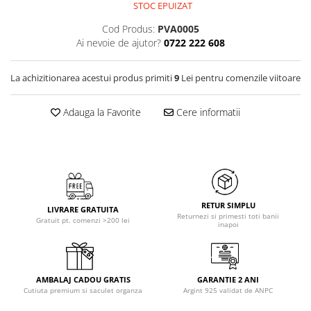
STOC EPUIZAT
Cod Produs:
PVA0005
Ai nevoie de ajutor?
0722 222 608
La achizitionarea acestui produs primiti
9
Lei pentru comenzile viitoare
Adauga la Favorite
Cere informatii
RETUR SIMPLU
LIVRARE GRATUITA
Returnezi si primesti toti banii
Gratuit pt. comenzi >200 lei
inapoi
AMBALAJ CADOU GRATIS
GARANTIE 2 ANI
Cutiuta premium si saculet organza
Argint 925 validat de ANPC