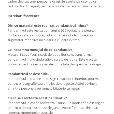
cadou dedicat unei persoane dragi. Se asorteaza usor cu un
lantisor fin din argint, pentru o tinuta discreta si plina de sens.
Intrebari frecvente
Din ce material este realizat pandantivul inima?
Pandantivul este realizat din argint 925 rodiat, fara pietre.
Rodierea ii da un luciu argintiu curat si ajuta la protejarea
suprafetei impotriva inchiderii la culoare in timp.
Ce inseamna mesajul de pe pandantiv?
Mesajul I Love You, insotit de doua floricele, transforma
pandantivul intr-o declaratie discreta de iubire. Este o piesa
potrivita pentru a exprima afectiune fata de o persoana draga.
Pandantivul se deschide?
Pandantivul inima are un design cu spatiu in interior, potrivit
pentru o fotografie sau un bilet de dragoste. Astfel devine o
amintire personala pe langa o bijuterie cu mesaj.
Cu ce se asorteaza acest pandantiv?
Pandantivul inima se asorteaza usor cu un lantisor fin din argint,
pentru o tinuta discreta si eleganta. Poate fi purtat zilnic sau
rezervat momentelor speciale.