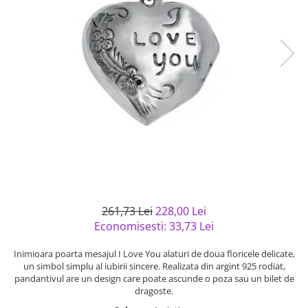
Bijuterii argint cu pietre
Pandantive mireasa
semipretioase
Bijuterii de Lux
Bijuterii argint placat cu aur
Bijuterii gotice si rock
Bijuterii argint cu diverse
Bijuterii Handmade
materiale
Bijuterii fantezie
Bijuterii argint cu murano
Casete si cutii de bijuterii
Bijuterii tungsten
Accesorii Piele
Cadouri
Solutii si lavete de curatare
bijuterii argint
261,73 Lei
228,00 Lei
Economisesti:
33,73
Lei
Inimioara poarta mesajul I Love You alaturi de doua floricele delicate,
un simbol simplu al iubirii sincere. Realizata din argint 925 rodiat,
pandantivul are un design care poate ascunde o poza sau un bilet de
dragoste.