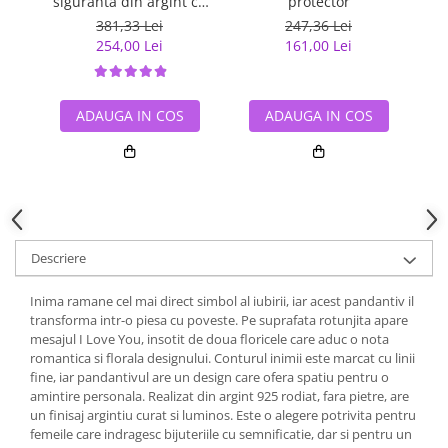
siguranta din argint cu
protector
cr
inimioara placat cu rodiu
381,33 Lei
247,36 Lei
254,00 Lei
161,00 Lei
ADAUGA IN COS
ADAUGA IN COS
Descriere
Inima ramane cel mai direct simbol al iubirii, iar acest pandantiv il
transforma intr-o piesa cu poveste. Pe suprafata rotunjita apare
mesajul I Love You, insotit de doua floricele care aduc o nota
romantica si florala designului. Conturul inimii este marcat cu linii
fine, iar pandantivul are un design care ofera spatiu pentru o
amintire personala. Realizat din argint 925 rodiat, fara pietre, are
un finisaj argintiu curat si luminos. Este o alegere potrivita pentru
femeile care indragesc bijuteriile cu semnificatie, dar si pentru un