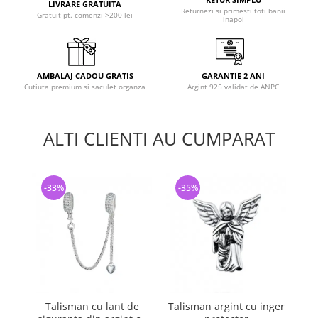
LIVRARE GRATUITA
Returnezi si primesti toti banii
Gratuit pt. comenzi >200 lei
inapoi
AMBALAJ CADOU GRATIS
GARANTIE 2 ANI
Cutiuta premium si saculet organza
Argint 925 validat de ANPC
ALTI CLIENTI AU CUMPARAT
-33%
-35%
-
Talisman cu lant de
Talisman argint cu inger
Lan