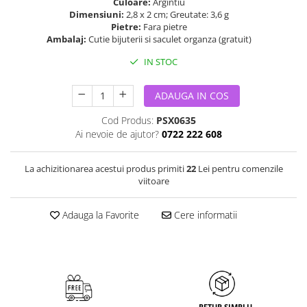
Culoare:
Argintiu
Dimensiuni:
2,8 x 2 cm; Greutate: 3,6 g
Pietre:
Fara pietre
Ambalaj:
Cutie bijuterii si saculet organza (gratuit)
IN STOC
ADAUGA IN COS
Cod Produs:
PSX0635
Ai nevoie de ajutor?
0722 222 608
La achizitionarea acestui produs primiti
22
Lei pentru comenzile
viitoare
Adauga la Favorite
Cere informatii
RETUR SIMPLU