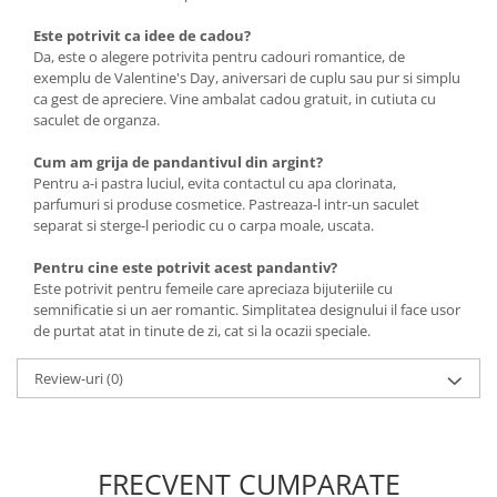
Este potrivit ca idee de cadou?
Da, este o alegere potrivita pentru cadouri romantice, de
exemplu de Valentine's Day, aniversari de cuplu sau pur si simplu
ca gest de apreciere. Vine ambalat cadou gratuit, in cutiuta cu
saculet de organza.
Cum am grija de pandantivul din argint?
Pentru a-i pastra luciul, evita contactul cu apa clorinata,
parfumuri si produse cosmetice. Pastreaza-l intr-un saculet
separat si sterge-l periodic cu o carpa moale, uscata.
Pentru cine este potrivit acest pandantiv?
Este potrivit pentru femeile care apreciaza bijuteriile cu
semnificatie si un aer romantic. Simplitatea designului il face usor
de purtat atat in tinute de zi, cat si la ocazii speciale.
Review-uri
(0)
FRECVENT CUMPARATE