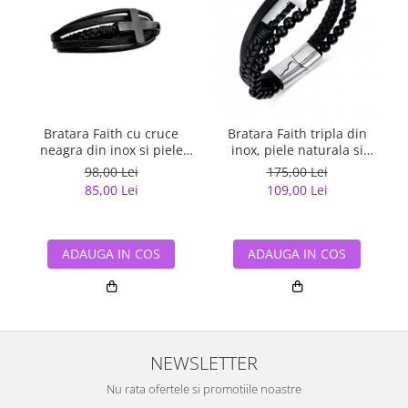
Bratara Faith cu cruce
Bratara Faith tripla din
neagra din inox si piele
inox, piele naturala si
naturala
bazalt cu cruce argintie
98,00 Lei
175,00 Lei
85,00 Lei
109,00 Lei
ADAUGA IN COS
ADAUGA IN COS
NEWSLETTER
Nu rata ofertele si promotiile noastre