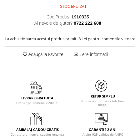
STOC EPUIZAT
Cod Produs:
LSL0335
Ai nevoie de ajutor?
0722 222 608
La achizitionarea acestui produs primiti
3
Lei pentru comenzile viitoare
Adauga la Favorite
Cere informatii
RETUR SIMPLU
LIVRARE GRATUITA
Returnezi si primesti toti banii
Gratuit pt. comenzi >200 lei
inapoi
AMBALAJ CADOU GRATIS
GARANTIE 2 ANI
Cutiuta premium si saculet organza
Argint 925 validat de ANPC