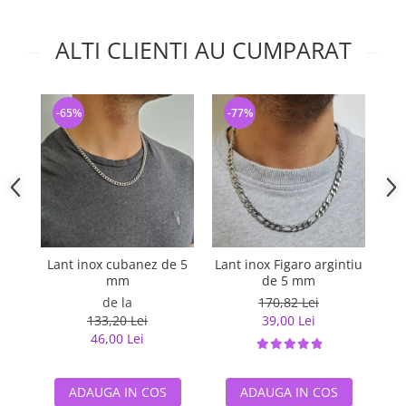
ALTI CLIENTI AU CUMPARAT
-65%
-77%
-
Lant inox cubanez de 5
Lant inox Figaro argintiu
Lan
mm
de 5 mm
de la
170,82 Lei
133,20 Lei
39,00 Lei
46,00 Lei
ADAUGA IN COS
ADAUGA IN COS