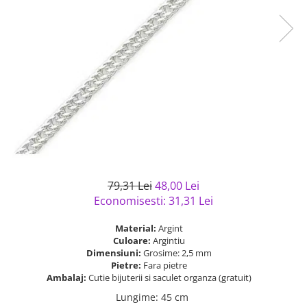
Bijuterii argint cu pietre
Pandantive mireasa
semipretioase
Bijuterii de Lux
Bijuterii argint placat cu aur
Bijuterii gotice si rock
Bijuterii argint cu diverse
Bijuterii Handmade
materiale
Bijuterii fantezie
Bijuterii argint cu murano
Casete si cutii de bijuterii
Bijuterii tungsten
Accesorii Piele
Cadouri
79,31 Lei
48,00 Lei
Solutii si lavete de curatare
Economisesti:
31,31
Lei
bijuterii argint
Material:
Argint
Culoare:
Argintiu
Dimensiuni:
Grosime: 2,5 mm
Pietre:
Fara pietre
Ambalaj:
Cutie bijuterii si saculet organza (gratuit)
Lungime
:
45 cm