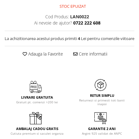
STOC EPUIZAT
Cod Produs:
LAN0022
Ai nevoie de ajutor?
0722 222 608
La achizitionarea acestui produs primiti
4
Lei pentru comenzile viitoare
Adauga la Favorite
Cere informatii
RETUR SIMPLU
LIVRARE GRATUITA
Returnezi si primesti toti banii
Gratuit pt. comenzi >200 lei
inapoi
AMBALAJ CADOU GRATIS
GARANTIE 2 ANI
Cutiuta premium si saculet organza
Argint 925 validat de ANPC