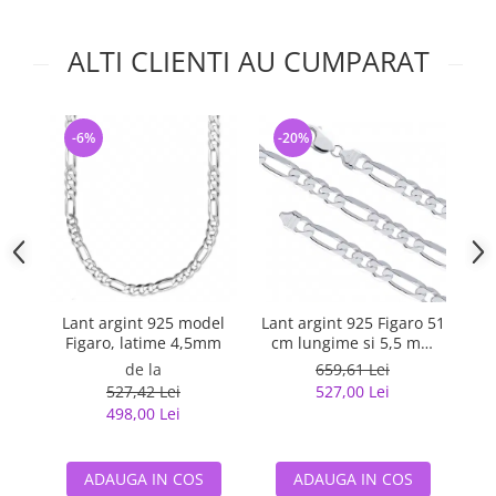
ALTI CLIENTI AU CUMPARAT
-6%
-20%
-
Lant argint 925 model
Lant argint 925 Figaro 51
La
Figaro, latime 4,5mm
cm lungime si 5,5 mm
latime, Classical You
de la
659,61 Lei
LSX0202
527,42 Lei
527,00 Lei
498,00 Lei
ADAUGA IN COS
ADAUGA IN COS