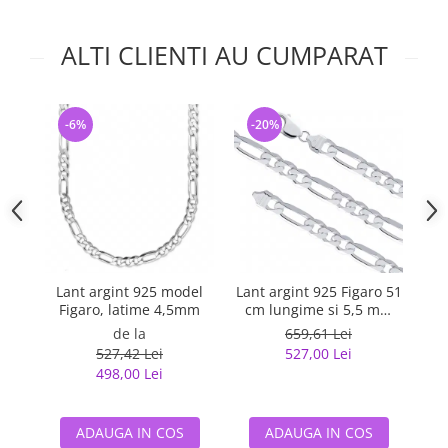
ALTI CLIENTI AU CUMPARAT
-6%
-20%
-
Lant argint 925 model
Lant argint 925 Figaro 51
La
Figaro, latime 4,5mm
cm lungime si 5,5 mm
latime, Classical You
de la
659,61 Lei
LSX0202
527,42 Lei
527,00 Lei
498,00 Lei
ADAUGA IN COS
ADAUGA IN COS