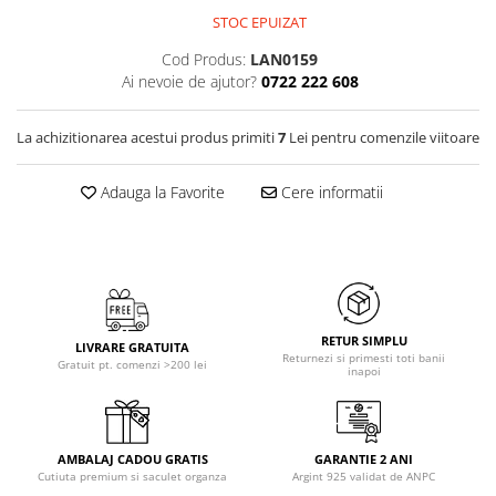
STOC EPUIZAT
Cod Produs:
LAN0159
Ai nevoie de ajutor?
0722 222 608
La achizitionarea acestui produs primiti
7
Lei pentru comenzile viitoare
Adauga la Favorite
Cere informatii
RETUR SIMPLU
LIVRARE GRATUITA
Returnezi si primesti toti banii
Gratuit pt. comenzi >200 lei
inapoi
AMBALAJ CADOU GRATIS
GARANTIE 2 ANI
Cutiuta premium si saculet organza
Argint 925 validat de ANPC