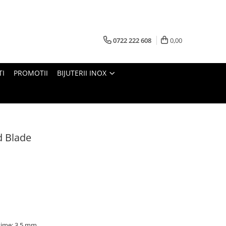
0722 222 608
0,00
TI
PROMOTII
BIJUTERII INOX
d Blade
sime: 3,5 mm