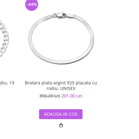
-44%
-20%
diu, 19
Bratara plata argint 925 placata cu
Brata
rodiu, UNISEX
356,20 Lei
201,00 Lei
469,26
ADAUGA IN COS
ADA