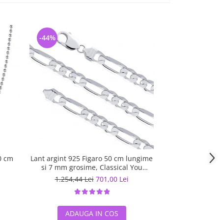
-44%
-5%
0 cm
Lant argint 925 Figaro 50 cm lungime
Lant argint 925 
si 7 mm grosime, Classical You
LSX0201
1.254,44 Lei
701,00 Lei
567,07 L
ADAUGA IN COS
ADAUG