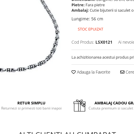
Pietre:
Fara pietre
Ambalaj:
Cutie bijuterii si saculet 
Lungime
:
56 cm
STOC EPUIZAT
Cod Produs:
LSX0121
Ai nevoi
La achizitionarea acestui produs pr
Adauga la Favorite
Cere 
RETUR SIMPLU
AMBALAJ CADOU GR
Returnezi si primesti toti banii inapoi
Cutiuta premium si saculet