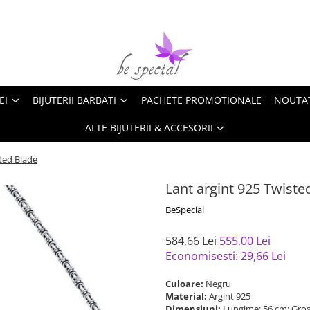
EI
BIJUTERII BARBATI
PACHETE PROMOTIONALE
NOUTA
ALTE BIJUTERII & ACCESORII
ted Blade
Lant argint 925 Twiste
BeSpecial
584,66 Lei
555,00 Lei
Economisesti:
29,66
Lei
Culoare:
Negru
Material:
Argint 925
Dimensiuni:
Lungime: 56 cm; Gro