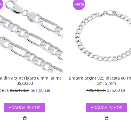
%
-44%
a din argint Figaro 8 mm latime
Bratara argint 925 placata cu ro
BSX0303
cm, 5 mm
de la
826,15 Lei
561,00 Lei
490,10 Lei
275,00 Lei
ADAUGA IN COS
ADAUGA IN COS