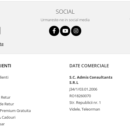
SOCIAL
Urmareste-ne in social media
ate
LIENTI
DATE COMERCIALE
lienti
S.C. Admis Consultants
S.R.L
J34/1/03.01.2006
RO18260070
e Retur
Str. Republicii nr. 1
de Retur
Videle, Teleorman
Premium Gratuita
& Cadouri
par