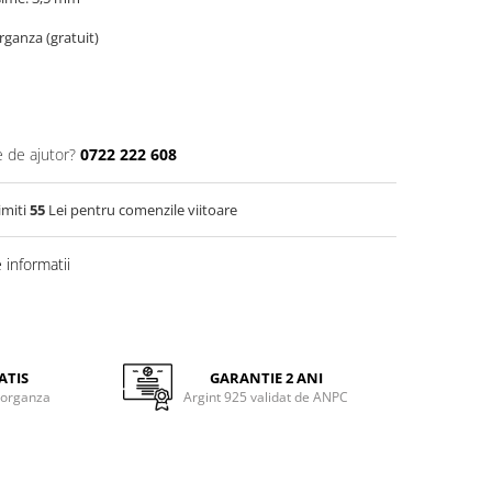
organza (gratuit)
e de ajutor?
0722 222 608
imiti
55
Lei pentru comenzile viitoare
informatii
ATIS
GARANTIE 2 ANI
 organza
Argint 925 validat de ANPC