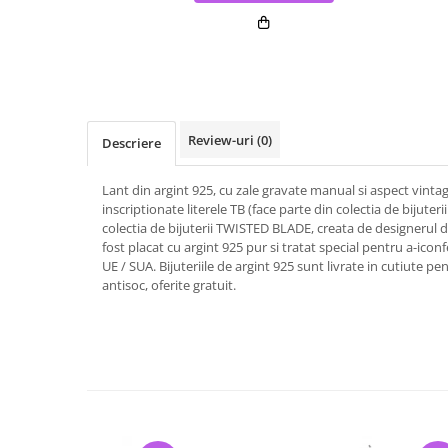
Review-uri
(0)
Descriere
Lant din argint 925, cu zale gravate manual si aspect vinta
inscriptionate literele TB (face parte din colectia de bijute
colectia de bijuterii TWISTED BLADE, creata de designerul de 
fost placat cu argint 925 pur si tratat special pentru a-iconf
UE / SUA. Bijuteriile de argint 925 sunt livrate in cutiute pen
antisoc, oferite gratuit.