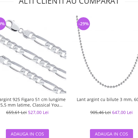
ALTI CLIENTI AU CUMPARAT
0%
-29%
argint 925 Figaro 51 cm lungime
Lant argint cu bilute 3 mm, 6
 5,5 mm latime, Classical You
LSX0202
659,61 Lei
527,00 Lei
905,46 Lei
647,00 Lei
ADAUGA IN COS
ADAUGA IN COS