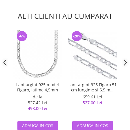
ALTI CLIENTI AU CUMPARAT
-6%
-20%
-
Lant argint 925 model
Lant argint 925 Figaro 51
La
Figaro, latime 4,5mm
cm lungime si 5,5 mm
latime, Classical You
de la
659,61 Lei
LSX0202
527,42 Lei
527,00 Lei
498,00 Lei
ADAUGA IN COS
ADAUGA IN COS