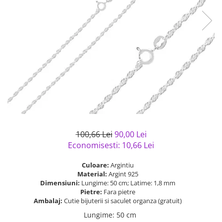
Bijuterii argint cu pietre
Pandantive mireasa
semipretioase
Bijuterii de Lux
Bijuterii argint placat cu aur
Bijuterii gotice si rock
Bijuterii argint cu diverse
Bijuterii Handmade
materiale
Bijuterii fantezie
Bijuterii argint cu murano
Casete si cutii de bijuterii
Bijuterii tungsten
Accesorii Piele
Cadouri
100,66 Lei
90,00 Lei
Solutii si lavete de curatare
Economisesti:
10,66
Lei
bijuterii argint
Culoare:
Argintiu
Material:
Argint 925
Dimensiuni:
Lungime: 50 cm; Latime: 1,8 mm
Pietre:
Fara pietre
Ambalaj:
Cutie bijuterii si saculet organza (gratuit)
Lungime
:
50 cm