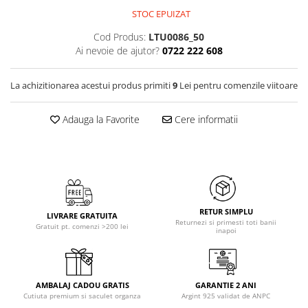
STOC EPUIZAT
Cod Produs:
LTU0086_50
Ai nevoie de ajutor?
0722 222 608
La achizitionarea acestui produs primiti
9
Lei pentru comenzile viitoare
Adauga la Favorite
Cere informatii
RETUR SIMPLU
LIVRARE GRATUITA
Returnezi si primesti toti banii
Gratuit pt. comenzi >200 lei
inapoi
AMBALAJ CADOU GRATIS
GARANTIE 2 ANI
Cutiuta premium si saculet organza
Argint 925 validat de ANPC