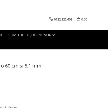
0722 222 608
0,00
TI
PROMOTII
BIJUTERII INOX
aro 60 cm si 5,1 mm
ime: 5,10 mm