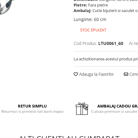
Pietre:
Fara pietre
Ambalaj:
Cutie bijuterii si saculet 
Lungime
:
60 cm
STOC EPUIZAT
Cod Produs:
LTU0061_60
Ai n
La achizitionarea acestui produs pr
Adauga la Favorite
Cere 
RETUR SIMPLU
AMBALAJ CADOU GR
Returnezi si primesti toti banii inapoi
Cutiuta premium si saculet