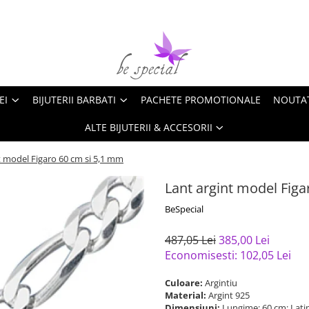
EI
BIJUTERII BARBATI
PACHETE PROMOTIONALE
NOUTA
ALTE BIJUTERII & ACCESORII
t model Figaro 60 cm si 5,1 mm
Lant argint model Fig
BeSpecial
487,05 Lei
385,00 Lei
Economisesti:
102,05
Lei
Culoare:
Argintiu
Material:
Argint 925
Dimensiuni:
Lungime: 60 cm; Lat