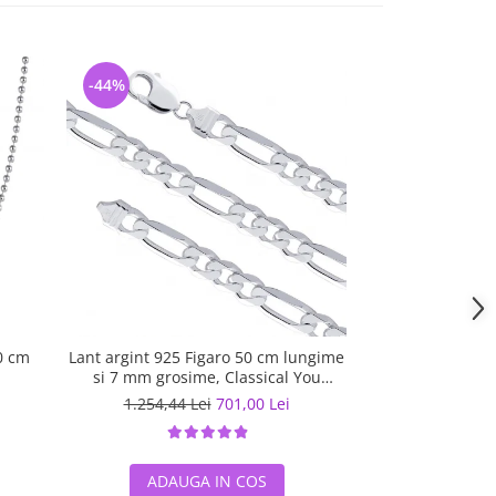
-44%
-5%
0 cm
Lant argint 925 Figaro 50 cm lungime
Lant argint 925 
si 7 mm grosime, Classical You
LSX0201
1.254,44 Lei
701,00 Lei
567,07 L
ADAUGA IN COS
ADAUG