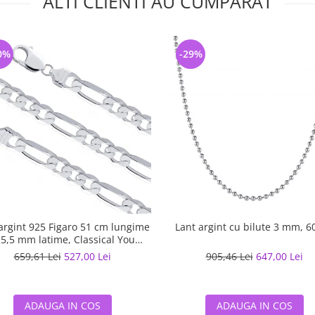
ALTI CLIENTI AU CUMPARAT
0%
-29%
argint 925 Figaro 51 cm lungime
Lant argint cu bilute 3 mm, 6
 5,5 mm latime, Classical You
LSX0202
659,61 Lei
527,00 Lei
905,46 Lei
647,00 Lei
ADAUGA IN COS
ADAUGA IN COS