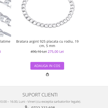
 latime
Bratara argint 925 placata cu rodiu, 19
Bratara plata
cm, 5 mm
ro
i
490,10 Lei
275,00 Lei
356,20
ADAUGA IN COS
ADA
SUPORT CLIENTI
10.00 – 16.00, Luni - Vineri (cu exceptia sarbatorilor legale).
0722 222 608