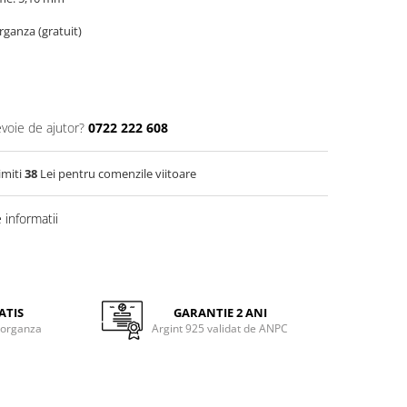
organza (gratuit)
evoie de ajutor?
0722 222 608
imiti
38
Lei pentru comenzile viitoare
informatii
ATIS
GARANTIE 2 ANI
 organza
Argint 925 validat de ANPC