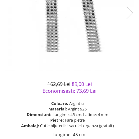
Bijuterii argint cu pietre
Pandantive mireasa
semipretioase
Bijuterii de Lux
Bijuterii argint placat cu aur
Bijuterii gotice si rock
Bijuterii argint cu diverse
Bijuterii Handmade
materiale
Bijuterii fantezie
Bijuterii argint cu murano
Casete si cutii de bijuterii
Bijuterii tungsten
Accesorii Piele
Cadouri
162,69 Lei
89,00 Lei
Solutii si lavete de curatare
Economisesti:
73,69
Lei
bijuterii argint
Culoare:
Argintiu
Material:
Argint 925
Dimensiuni:
Lungime: 45 cm; Latime: 4 mm
Pietre:
Fara pietre
Ambalaj:
Cutie bijuterii si saculet organza (gratuit)
Lungime
:
45 cm