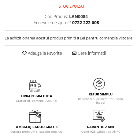
STOC EPUIZAT
Cod Produs:
LAN0084
Ai nevoie de ajutor?
0722 222 608
La achizitionarea acestui produs primiti
8
Lei pentru comenzile viitoare
Adauga la Favorite
Cere informatii
RETUR SIMPLU
LIVRARE GRATUITA
Returnezi si primesti toti banii
Gratuit pt. comenzi >200 lei
inapoi
AMBALAJ CADOU GRATIS
GARANTIE 2 ANI
Cutiuta premium si saculet organza
Argint 925 validat de ANPC