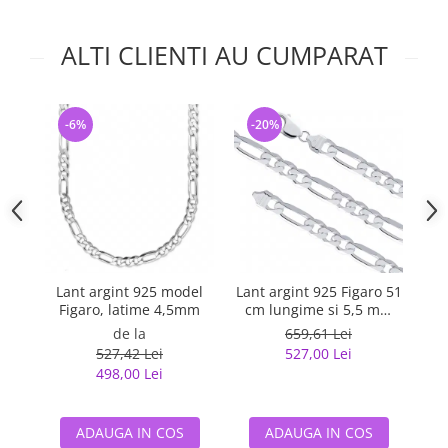
ALTI CLIENTI AU CUMPARAT
-6%
-20%
-
Lant argint 925 model
Lant argint 925 Figaro 51
La
Figaro, latime 4,5mm
cm lungime si 5,5 mm
latime, Classical You
de la
659,61 Lei
LSX0202
527,42 Lei
527,00 Lei
498,00 Lei
ADAUGA IN COS
ADAUGA IN COS