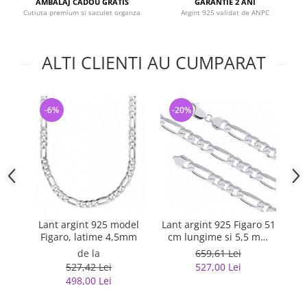
AMBALAJ CADOU GRATIS
GARANTIE 2 ANI
Cutiuta premium si saculet organza
Argint 925 validat de ANPC
ALTI CLIENTI AU CUMPARAT
-6%
-20%
-
Lant argint 925 model
Lant argint 925 Figaro 51
La
Figaro, latime 4,5mm
cm lungime si 5,5 mm
latime, Classical You
de la
659,61 Lei
LSX0202
527,42 Lei
527,00 Lei
498,00 Lei