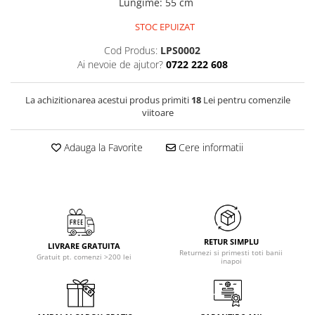
Lungime
:
55 cm
STOC EPUIZAT
Cod Produs:
LPS0002
Ai nevoie de ajutor?
0722 222 608
La achizitionarea acestui produs primiti
18
Lei pentru comenzile
viitoare
Adauga la Favorite
Cere informatii
RETUR SIMPLU
LIVRARE GRATUITA
Returnezi si primesti toti banii
Gratuit pt. comenzi >200 lei
inapoi