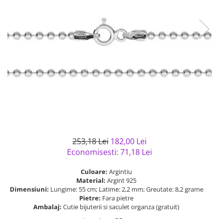
Bijuterii argint cu pietre
Pandantive mireasa
semipretioase
Bijuterii de Lux
Bijuterii argint placat cu aur
Bijuterii gotice si rock
Bijuterii argint cu diverse
Bijuterii Handmade
materiale
Bijuterii fantezie
Bijuterii argint cu murano
Casete si cutii de bijuterii
Bijuterii tungsten
Accesorii Piele
Cadouri
Solutii si lavete de curatare
253,18 Lei
182,00 Lei
bijuterii argint
Economisesti:
71,18
Lei
Culoare:
Argintiu
Material:
Argint 925
Dimensiuni:
Lungime: 55 cm; Latime: 2,2 mm; Greutate: 8,2 grame
Pietre:
Fara pietre
Ambalaj:
Cutie bijuterii si saculet organza (gratuit)