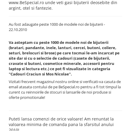
www.BeSpecial.ro unde veti gasi bijuterii deosebite din
argint, otel si fantezie.
Au fost adaugate peste 1000 de modele noi de bijuterii -
22.10.2010
Va asteptam cu peste 1000 de modele noi de bijuterii
(bratari, pandante, inele, lanturi, cercei, butoni, coliere,
seturi, brelocuri si brose) pe care tocmai le-am incarcat pe
site dar si cu o selectie de cadouri (casete de bijuterii,
cravate si butoni, cosmetice minerale, accesorii pentru
laptop si lectura etc.) ce pot fi vizualizate in categoria
"Cadouri Craciun si Mos Nicolae".
Vizitati frecvent magazinul nostru online si verificati-va casuta de
email atasata contului de pe BeSpecial.ro pentru a fi tot timpul la
curent cu reinnoirile de stocuri si lansarile de noi produse si
oferte promotionale!
Puteti lansa comenzi de orice valoare! Am renuntat la
valoarea minima de comanda pana la sfarsitul anului
2010!