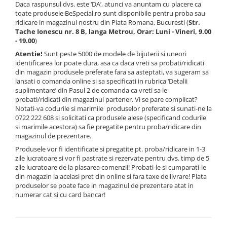
Daca raspunsul dvs. este ‘DA’, atunci va anuntam cu placere ca
toate produsele BeSpecial.ro sunt disponibile pentru proba sau
ridicare in magazinul nostru din Piata Romana, Bucuresti (
Str.
Tache Ionescu nr. 8 B, langa Metrou, Orar: Luni - Vineri, 9.00
- 19.00
)
Atentie!
Sunt peste 5000 de modele de bijuterii si uneori
identificarea lor poate dura, asa ca daca vreti sa probati/ridicati
din magazin produsele preferate fara sa asteptati, va sugeram sa
lansati o comanda online si sa specificati in rubrica ‘Detalii
suplimentare’ din Pasul 2 de comanda ca vreti sa le
probati/ridicati din magazinul partener. Vi se pare complicat?
Notati-va codurile si marimile produselor preferate si sunati-ne la
0722 222 608 si solicitati ca produsele alese (specificand codurile
si marimile acestora) sa fie pregatite pentru proba/ridicare din
magazinul de prezentare.
Produsele vor fi identificate si pregatite pt. proba/ridicare in 1-3
zile lucratoare si vor fi pastrate si rezervate pentru dvs. timp de 5
zile lucratoare de la plasarea comenzii! Probati-le si cumparati-le
din magazin la acelasi pret din online si fara taxe de livrare! Plata
produselor se poate face in magazinul de prezentare atat in
numerar cat si cu card bancar!