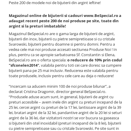
Peste 200 de modele noi de bijuterii din argint ieftine!
Magazinul online de bijuterii si cadouri www.BeSpecial.ro a
adaugat recent peste 200 de noi produse pe site, toate din
argint si la preturi imbatabile!
Magazinul BeSpecial.ro are o gama larga de bijuterii de argint,
bijuterii din inox, bijuterii cu pietre semipretioase si cu cristale
Svarowski, bijuterii pentru doamne si pentru domni. Pentru a
vedea cele mai noi produse accesati sectiunea
Produse Noi
!
In
plus, pentru ca se apropie sarbatoarea Sf. Constantin si Elena,
BeSpecial.ro are o oferta speciala:
o reducere de 10% prin codul
"sfconelen2014"
, valabila pentru toti cei care doresc sa cumpere
bijuterii pana pe 25 mai inclusiv. Reducerea este valabila pentru
toate produsele, inclusiv pentru cele care au deja o reducere!
“Incercam sa aducem minim 100 de noi produse bilunar”, a
declarat Cristina Dragomir, director general BeSpecial.ro.
“Produsele aduse acum sunt, in general, bijuterii de argint cu
preturi accesibile – avem inele din argint cu preturi incepand de la
25 lei, cercei argint cu preturi de la 17 lei, lantisoare argint de la 39
lei, bratari argint de la 32 lei, pandantive argint de la 20 lei si seturi
argint de la 36 lei, dar vizitatorii nostri se vor bucura sa gaseasca
si bijuterii din otel inoxidabil (preturi incepand de la 8 lei), bijuterii
cu pietre semipretioase sau cu cristale Svarowski. Pe site sunt in