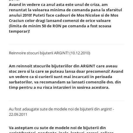
Avand in vedere ca anul asta este unul de criza, am
renuntat la valoarea minima de comanda pana la sfarsitul
anului 2010! Puteti face cadouri de Mos Nicolae si de Mos
Craciun celor dragi lansand comenzi de orice valoare
(limita de minim 50 de RON pe comanda a fost scoasa
temporar)!
Reinnoire stocuri bijuterii ARGINT! (10.12.2010)
Am reinnoit stocurile bijuteriilor din ARGINT care aveau
stoc zero si la care se puteau lansa doar precomenzi! Avand
un vedere ca si curierii sunt mai incarcati in perioada
sarbatorilor, va recomandam sa lansati comenzile dvs. din
timp pentru a nu risca intarzieri in sosirea acestora.
Au fost adaugate sute de modele noi de bijuterii din argint! -
22.09.2011
Va asteptam cu sute de modele noi de bijuterii din