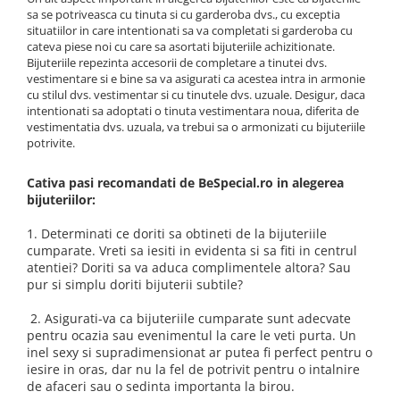
Bijuterii argint cu pietre
Pandantive mireasa
sa se potriveasca cu tinuta si cu garderoba dvs., cu exceptia
semipretioase
Bijuterii de Lux
situatiilor in care intentionati sa va completati si garderoba cu
Bijuterii argint placat cu aur
cateva piese noi cu care sa asortati bijuteriile achizitionate.
Bijuterii gotice si rock
Bijuteriile repezinta accesorii de completare a tinutei dvs.
Bijuterii argint cu diverse
vestimentare si e bine sa va asigurati ca acestea intra in armonie
Bijuterii Handmade
materiale
cu stilul dvs. vestimentar si cu tinutele dvs. uzuale. Desigur, daca
Bijuterii fantezie
intentionati sa adoptati o tinuta vestimentara noua, diferita de
Bijuterii argint cu murano
vestimentatia dvs. uzuala, va trebui sa o armonizati cu bijuteriile
Casete si cutii de bijuterii
potrivite.
Bijuterii tungsten
Cativa pasi recomandati de BeSpecial.ro in alegerea
Accesorii Piele
bijuteriilor:
Cadouri
1. Determinati ce doriti sa obtineti de la bijuteriile
Solutii si lavete de curatare
cumparate. Vreti sa iesiti in evidenta si sa fiti in centrul
bijuterii argint
atentiei? Doriti sa va aduca complimentele altora? Sau
pur si simplu doriti bijuterii subtile?
2. Asigurati-va ca bijuteriile cumparate sunt adecvate
pentru ocazia sau evenimentul la care le veti purta. Un
inel sexy si supradimensionat ar putea fi perfect pentru o
iesire in oras, dar nu la fel de potrivit pentru o intalnire
de afaceri sau o sedinta importanta la birou.