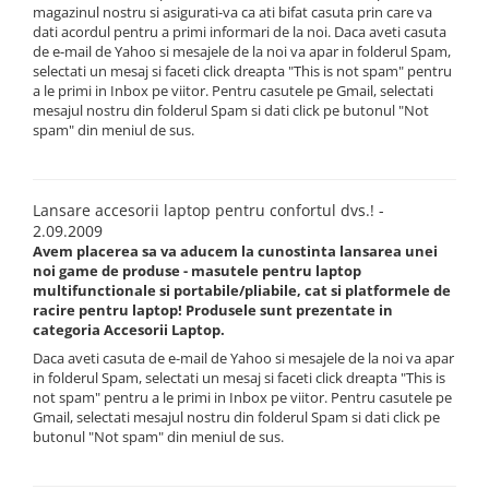
magazinul nostru si asigurati-va ca ati bifat casuta prin care va
dati acordul pentru a primi informari de la noi. Daca aveti casuta
de e-mail de Yahoo si mesajele de la noi va apar in folderul Spam,
selectati un mesaj si faceti click dreapta "This is not spam" pentru
a le primi in Inbox pe viitor. Pentru casutele pe Gmail, selectati
mesajul nostru din folderul Spam si dati click pe butonul "Not
spam" din meniul de sus.
Lansare accesorii laptop pentru confortul dvs.! -
2.09.2009
Avem placerea sa va aducem la cunostinta lansarea unei
noi game de produse - masutele pentru laptop
multifunctionale si portabile/pliabile, cat si platformele de
racire pentru laptop! Produsele sunt prezentate in
categoria Accesorii Laptop.
Daca aveti casuta de e-mail de Yahoo si mesajele de la noi va apar
in folderul Spam, selectati un mesaj si faceti click dreapta "This is
not spam" pentru a le primi in Inbox pe viitor. Pentru casutele pe
Gmail, selectati mesajul nostru din folderul Spam si dati click pe
butonul "Not spam" din meniul de sus.