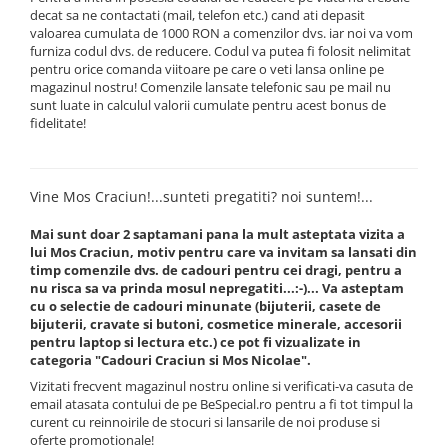
decat sa ne contactati (mail, telefon etc.) cand ati depasit
valoarea cumulata de 1000 RON a comenzilor dvs. iar noi va vom
furniza codul dvs. de reducere. Codul va putea fi folosit nelimitat
pentru orice comanda viitoare pe care o veti lansa online pe
magazinul nostru! Comenzile lansate telefonic sau pe mail nu
sunt luate in calculul valorii cumulate pentru acest bonus de
fidelitate!
Vine Mos Craciun!...sunteti pregatiti? noi suntem!...
Mai sunt doar 2 saptamani pana la mult asteptata vizita a
lui Mos Craciun, motiv pentru care va invitam sa lansati din
timp comenzile dvs. de cadouri pentru cei dragi, pentru a
nu risca sa va prinda mosul nepregatiti...:-)... Va asteptam
cu o selectie de cadouri minunate (bijuterii, casete de
bijuterii, cravate si butoni, cosmetice minerale, accesorii
pentru laptop si lectura etc.) ce pot fi vizualizate in
categoria "Cadouri Craciun si Mos Nicolae".
Vizitati frecvent magazinul nostru online si verificati-va casuta de
email atasata contului de pe BeSpecial.ro pentru a fi tot timpul la
curent cu reinnoirile de stocuri si lansarile de noi produse si
oferte promotionale!