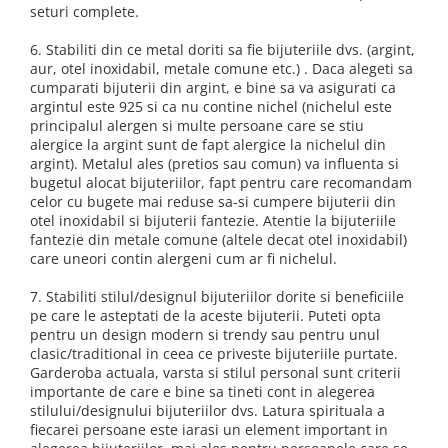
seturi complete.
6. Stabiliti din ce metal doriti sa fie bijuteriile dvs. (argint,
aur, otel inoxidabil, metale comune etc.) . Daca alegeti sa
cumparati bijuterii din argint, e bine sa va asigurati ca
argintul este 925 si ca nu contine nichel (nichelul este
principalul alergen si multe persoane care se stiu
alergice la argint sunt de fapt alergice la nichelul din
argint). Metalul ales (pretios sau comun) va influenta si
bugetul alocat bijuteriilor, fapt pentru care recomandam
celor cu bugete mai reduse sa-si cumpere bijuterii din
otel inoxidabil si bijuterii fantezie. Atentie la bijuteriile
fantezie din metale comune (altele decat otel inoxidabil)
care uneori contin alergeni cum ar fi nichelul.
7. Stabiliti stilul/designul bijuteriilor dorite si beneficiile
pe care le asteptati de la aceste bijuterii. Puteti opta
pentru un design modern si trendy sau pentru unul
clasic/traditional in ceea ce priveste bijuteriile purtate.
Garderoba actuala, varsta si stilul personal sunt criterii
importante de care e bine sa tineti cont in alegerea
stilului/designului bijuteriilor dvs. Latura spirituala a
fiecarei persoane este iarasi un element important in