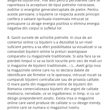
alegerea bijuteriilor, mai ales pentru persoanele care se
raporteaza la acceptiuni de tipul pietrelor norocoase,
zodiilor si energiilor generate/captate de pietre. Pentru
aceste persoane, o bijuterie ce respecta aceste principii
confera o valoare sprituala insemnata intrucat se
presupune ca atrage energia pozitiva si elimina energia
negativa din corpul si sufletul lor.
8. Gasiti sursele de achizitie potrivite. In ziua de azi
comertul online cu bijuterii s-a dezvoltat la un nivel
suficient pentru a va oferi posibilitatea sa vizualizati si sa
comandati bijuterii online la preturi avantajoase
comparativ cu magazinele traditionale. Si asta fara sa va
pierdeti timpul si sa va tociti tocurile prin zeci de mall-uri
si magazine de bijuterii traditionale...:-)....Aveti grija insa
la magazinele online care nu isi declara datele de
identificare ale firmelor ce le opereaza, intrucat riscati sa
cumparati bijuterii contrafacute sau de proasta calitate.
O mare parte din magazinele online de bijuterii din
Romania comercializeaza bijuterii din argint de calitate
mediocra, nerodiate, ce se ingalbenesc in timp, si cu un
design preponderent asiatic. Exista insa si magazine
online care vand produse de calitate si cu design trendy,
printre care se numara si magazinul nostru