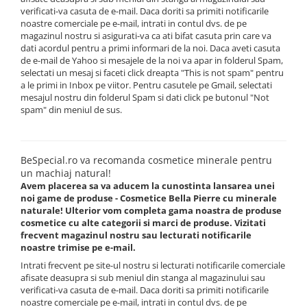
verificati-va casuta de e-mail. Daca doriti sa primiti notificarile
noastre comerciale pe e-mail, intrati in contul dvs. de pe
magazinul nostru si asigurati-va ca ati bifat casuta prin care va
dati acordul pentru a primi informari de la noi. Daca aveti casuta
de e-mail de Yahoo si mesajele de la noi va apar in folderul Spam,
selectati un mesaj si faceti click dreapta "This is not spam" pentru
a le primi in Inbox pe viitor. Pentru casutele pe Gmail, selectati
mesajul nostru din folderul Spam si dati click pe butonul "Not
spam" din meniul de sus.
BeSpecial.ro va recomanda cosmetice minerale pentru
un machiaj natural!
Avem placerea sa va aducem la cunostinta lansarea unei
noi game de produse - Cosmetice Bella Pierre cu minerale
naturale! Ulterior vom completa gama noastra de produse
cosmetice cu alte categorii si marci de produse. Vizitati
frecvent magazinul nostru sau lecturati notificarile
noastre trimise pe e-mail.
Intrati frecvent pe site-ul nostru si lecturati notificarile comerciale
afisate deasupra si sub meniul din stanga al magazinului sau
verificati-va casuta de e-mail. Daca doriti sa primiti notificarile
noastre comerciale pe e-mail, intrati in contul dvs. de pe