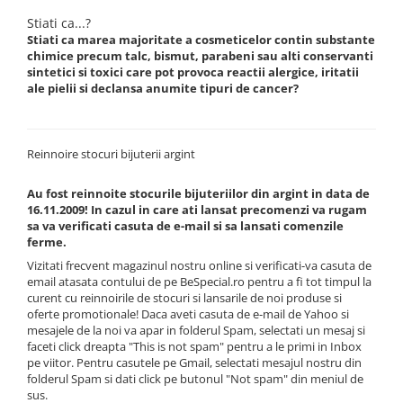
Stiati ca...?
Stiati ca marea majoritate a cosmeticelor contin substante
chimice precum talc, bismut, parabeni sau alti conservanti
sintetici si toxici care pot provoca reactii alergice, iritatii
ale pielii si declansa anumite tipuri de cancer?
Reinnoire stocuri bijuterii argint
Au fost reinnoite stocurile bijuteriilor din argint in data de
16.11.2009! In cazul in care ati lansat precomenzi va rugam
sa va verificati casuta de e-mail si sa lansati comenzile
ferme.
Vizitati frecvent magazinul nostru online si verificati-va casuta de
email atasata contului de pe BeSpecial.ro pentru a fi tot timpul la
curent cu reinnoirile de stocuri si lansarile de noi produse si
oferte promotionale! Daca aveti casuta de e-mail de Yahoo si
mesajele de la noi va apar in folderul Spam, selectati un mesaj si
faceti click dreapta "This is not spam" pentru a le primi in Inbox
pe viitor. Pentru casutele pe Gmail, selectati mesajul nostru din
folderul Spam si dati click pe butonul "Not spam" din meniul de
sus.