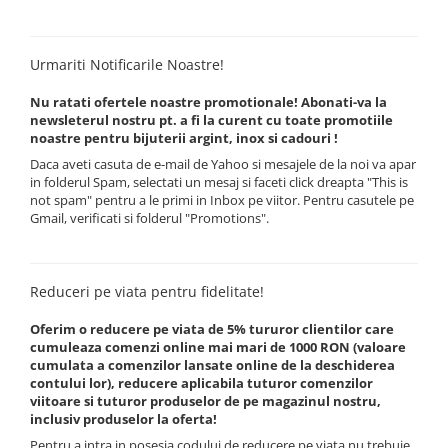
Urmariti Notificarile Noastre!
Nu ratati ofertele noastre promotionale! Abonati-va la
newsleterul nostru pt. a fi la curent cu toate promotiile
noastre pentru bijuterii argint, inox si cadouri !
Daca aveti casuta de e-mail de Yahoo si mesajele de la noi va apar
in folderul Spam, selectati un mesaj si faceti click dreapta "This is
not spam" pentru a le primi in Inbox pe viitor. Pentru casutele pe
Gmail, verificati si folderul "Promotions".
Reduceri pe viata pentru fidelitate!
Oferim o reducere pe viata de 5% tururor clientilor care
cumuleaza comenzi online mai mari de 1000 RON (valoare
cumulata a comenzilor lansate online de la deschiderea
contului lor), reducere aplicabila tuturor comenzilor
viitoare si tuturor produselor de pe magazinul nostru,
inclusiv produselor la oferta!
Pentru a intra in posesia codului de reducere pe viata nu trebuie