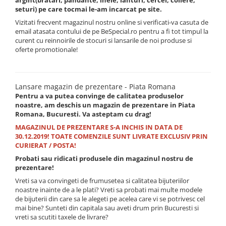
argint(bratari, pandante, inele, lanturi, cercei, coliere,
seturi) pe care tocmai le-am incarcat pe site.
Vizitati frecvent magazinul nostru online si verificati-va casuta de
email atasata contului de pe BeSpecial.ro pentru a fi tot timpul la
curent cu reinnoirile de stocuri si lansarile de noi produse si
oferte promotionale!
Lansare magazin de prezentare - Piata Romana
Pentru a va putea convinge de calitatea produselor
noastre, am deschis un magazin de prezentare in Piata
Romana, Bucuresti. Va asteptam cu drag!
MAGAZINUL DE PREZENTARE S-A INCHIS IN DATA DE
30.12.2019! TOATE COMENZILE SUNT LIVRATE EXCLUSIV PRIN
CURIERAT / POSTA!
Probati sau ridicati produsele din magazinul nostru de
prezentare!
Vreti sa va convingeti de frumusetea si calitatea bijuteriilor
noastre inainte de a le plati? Vreti sa probati mai multe modele
de bijuterii din care sa le alegeti pe acelea care vi se potrivesc cel
mai bine? Sunteti din capitala sau aveti drum prin Bucuresti si
vreti sa scutiti taxele de livrare?