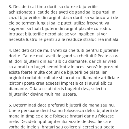
3. Decideti cat timp doriti sa dureze bijuteriile
achiztionate si cat de des aveti de gand sa le purtati. In
cazul bijuteriilor din argint, daca doriti sa va bucurati de
ele pe termen lung si sa le puteti utiliza frecvent, va
sugeram sa luati bijuterii din argint placate cu rodiu,
intrucat bijuteriile nerodiate se vor ingalbeni si vor
necesita lustruire pentru a le readuce stralucirea initiala.
4. Decideti cat de mult vreti sa cheltuiti pentru bijuteriile
dorite. Cat de mult aveti de gand sa cheltuiti? Poate ca v-
ati dori bijuterii din aur alb cu diamante, dar chiar vreti
sa alocati un buget semnificativ in acest sens? In prezent
exista foarte multe optiuni de bijuterii pe piata, iar
argintul rodiat de calitate si lucrat cu diamante artificiale
(zircon) poate crea aceeasi impresie ca si aurul alb cu
diamante. Odata ce ati decis bugetul dvs., selectia
bijuteriilor devine mult mai usoara.
5. Determinati daca preferati bijuterii de mana sau nu.
Unele persoane decid sa nu foloseasca deloc bijuterii de
mana in timp ce altele folosesc bratari dar nu folosesc
inele. Decideti tipul bijuteriilor vizate de dvs., fie ca e
vorba de inele si bratari sau coliere si cercei sau poate