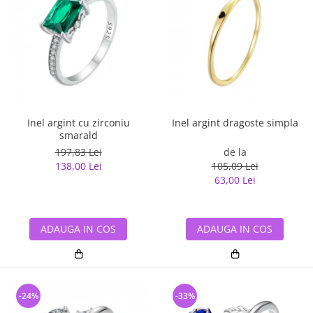
Inel argint cu zirconiu
Inel argint dragoste simpla
smarald
197,83 Lei
de la
138,00 Lei
105,09 Lei
63,00 Lei
ADAUGA IN COS
ADAUGA IN COS
-24%
-33%