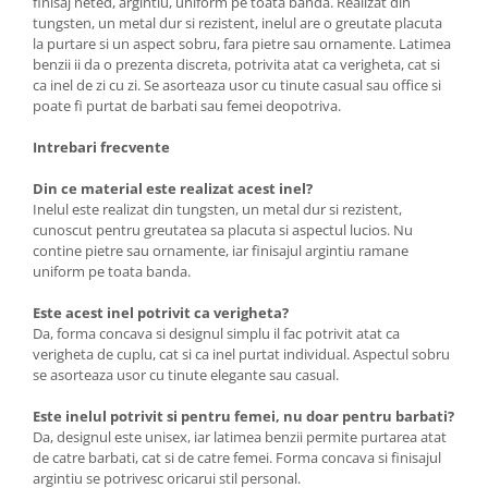
finisaj neted, argintiu, uniform pe toata banda. Realizat din
tungsten, un metal dur si rezistent, inelul are o greutate placuta
la purtare si un aspect sobru, fara pietre sau ornamente. Latimea
benzii ii da o prezenta discreta, potrivita atat ca verigheta, cat si
ca inel de zi cu zi. Se asorteaza usor cu tinute casual sau office si
poate fi purtat de barbati sau femei deopotriva.
Intrebari frecvente
Din ce material este realizat acest inel?
Inelul este realizat din tungsten, un metal dur si rezistent,
cunoscut pentru greutatea sa placuta si aspectul lucios. Nu
contine pietre sau ornamente, iar finisajul argintiu ramane
uniform pe toata banda.
Este acest inel potrivit ca verigheta?
Da, forma concava si designul simplu il fac potrivit atat ca
verigheta de cuplu, cat si ca inel purtat individual. Aspectul sobru
se asorteaza usor cu tinute elegante sau casual.
Este inelul potrivit si pentru femei, nu doar pentru barbati?
Da, designul este unisex, iar latimea benzii permite purtarea atat
de catre barbati, cat si de catre femei. Forma concava si finisajul
argintiu se potrivesc oricarui stil personal.