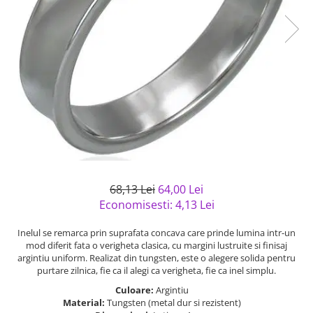
Bijuterii argint cu pietre
Pandantive mireasa
semipretioase
Bijuterii de Lux
Bijuterii argint placat cu aur
Bijuterii gotice si rock
Bijuterii argint cu diverse
Bijuterii Handmade
materiale
Bijuterii fantezie
Bijuterii argint cu murano
Casete si cutii de bijuterii
Bijuterii tungsten
Accesorii Piele
Cadouri
68,13 Lei
64,00 Lei
Solutii si lavete de curatare
Economisesti:
4,13
Lei
bijuterii argint
Inelul se remarca prin suprafata concava care prinde lumina intr-un
mod diferit fata o verigheta clasica, cu margini lustruite si finisaj
argintiu uniform. Realizat din tungsten, este o alegere solida pentru
purtare zilnica, fie ca il alegi ca verigheta, fie ca inel simplu.
Culoare:
Argintiu
Material:
Tungsten (metal dur si rezistent)