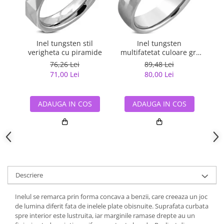
Inel tungsten stil
Inel tungsten
verigheta cu piramide
multifatetat culoare gri
inchis model verigheta
76,26 Lei
89,48 Lei
71,00 Lei
80,00 Lei
ADAUGA IN COS
ADAUGA IN COS
Descriere
Inelul se remarca prin forma concava a benzii, care creeaza un joc
de lumina diferit fata de inelele plate obisnuite. Suprafata curbata
spre interior este lustruita, iar marginile ramase drepte au un