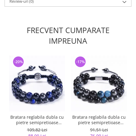
Review-uri
(0)
FRECVENT CUMPARATE
IMPREUNA
-20%
-17%
Bratara reglabila dubla cu
Bratara reglabila dubla cu
pietre semipretioase
pietre semipretioase
BLA131
BLA127
109,82 Lei
91,51 Lei
88,00 Lei
76,00 Lei