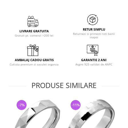
RETUR SIMPLU
LIVRARE GRATUITA
Returnezi si primesti toti banii
Gratuit pt. comenzi >200 lei
inapoi
AMBALAJ CADOU GRATIS
GARANTIE 2 ANI
Cutiuta premium si saculet organza
Argint 925 validat de ANPC
PRODUSE SIMILARE
-7%
-11%