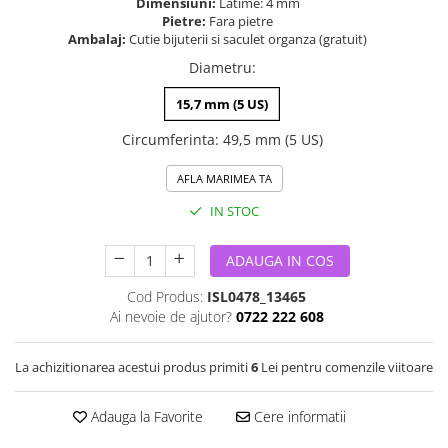
Dimensiuni:
Latime: 4 mm
Pietre:
Fara pietre
Ambalaj:
Cutie bijuterii si saculet organza (gratuit)
Diametru
:
15,7 mm (5 US)
Circumferinta
:
49,5 mm (5 US)
AFLA MARIMEA TA
IN STOC
ADAUGA IN COS
Cod Produs:
ISL0478_13465
Ai nevoie de ajutor?
0722 222 608
La achizitionarea acestui produs primiti
6
Lei pentru comenzile viitoare
Adauga la Favorite
Cere informatii