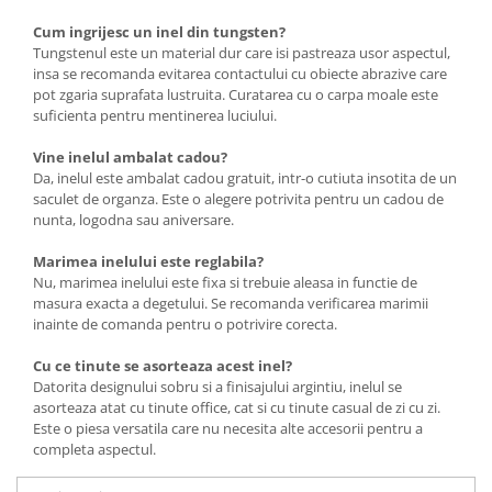
Cum ingrijesc un inel din tungsten?
Tungstenul este un material dur care isi pastreaza usor aspectul,
insa se recomanda evitarea contactului cu obiecte abrazive care
pot zgaria suprafata lustruita. Curatarea cu o carpa moale este
suficienta pentru mentinerea luciului.
Vine inelul ambalat cadou?
Da, inelul este ambalat cadou gratuit, intr-o cutiuta insotita de un
saculet de organza. Este o alegere potrivita pentru un cadou de
nunta, logodna sau aniversare.
Marimea inelului este reglabila?
Nu, marimea inelului este fixa si trebuie aleasa in functie de
masura exacta a degetului. Se recomanda verificarea marimii
inainte de comanda pentru o potrivire corecta.
Cu ce tinute se asorteaza acest inel?
Datorita designului sobru si a finisajului argintiu, inelul se
asorteaza atat cu tinute office, cat si cu tinute casual de zi cu zi.
Este o piesa versatila care nu necesita alte accesorii pentru a
completa aspectul.