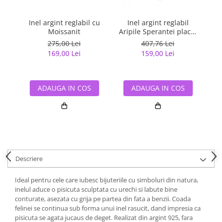
Inel argint reglabil cu
Inel argint reglabil
In
Moissanit
Aripile Sperantei placat
c
cu rodiu
275,00 Lei
407,76 Lei
169,00 Lei
159,00 Lei
ADAUGA IN COS
ADAUGA IN COS
Descriere
Ideal pentru cele care iubesc bijuteriile cu simboluri din natura,
inelul aduce o pisicuta sculptata cu urechi si labute bine
conturate, asezata cu grija pe partea din fata a benzii. Coada
felinei se continua sub forma unui inel rasucit, dand impresia ca
pisicuta se agata jucaus de deget. Realizat din argint 925, fara