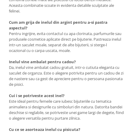
Aceasta combinatie scoate in evidenta detaliile sculptate ale
felinei.
Cum am grija de inelul din argint pentru a-si pastra
aspectul?
Pentru ingrijire, evita contactul cu apa clorinata, parfumurile sau
produsele cosmetice aplicate direct pe bijuterie. Pastreaza inelul
intr-un saculet moale, separat de alte bijuterii, si sterge-l
ocazional cu o carpa uscata, moale.
Inelul vine ambalat pentru cadou?
Da, inelul vine ambalat cadou gratuit, intr-o cutiuta eleganta cu
saculet de organza. Este o alegere potrivita pentru un cadou de zi
de nastere sau ca gest de apreciere pentru o persoana pasionata
de pisici.
Cui i se potriveste acest inel?
Este ideal pentru femeile care iubesc bijuteriile cu tematica
animaliera si designurile cu simboluri din natura. Datorita bandei
deschise si reglabile, se potriveste unei game largi de degete, fiind
o alegere versatila pentru purtare zilnica.
Cu ce se asorteaza inelul cu pisicuta?