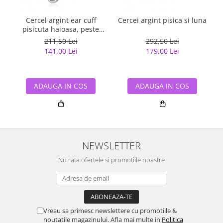
Cercel argint ear cuff
Cercei argint pisica si luna
pisicuta haioasa, peste
ureche
211,50 Lei
292,50 Lei
141,00 Lei
179,00 Lei
ADAUGA IN COS
ADAUGA IN COS
NEWSLETTER
Nu rata ofertele si promotiile noastre
Vreau sa primesc newslettere cu promotiile &
noutatile magazinului. Afla mai multe in
Politica