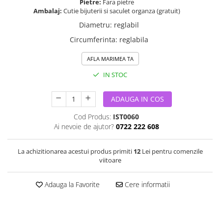
Pietre:
Fara pietre
Ambalaj:
Cutie bijuterii si saculet organza (gratuit)
Diametru
:
reglabil
Circumferinta
:
reglabila
AFLA MARIMEA TA
IN STOC
ADAUGA IN COS
Cod Produs:
IST0060
Ai nevoie de ajutor?
0722 222 608
La achizitionarea acestui produs primiti
12
Lei pentru comenzile
viitoare
Adauga la Favorite
Cere informatii