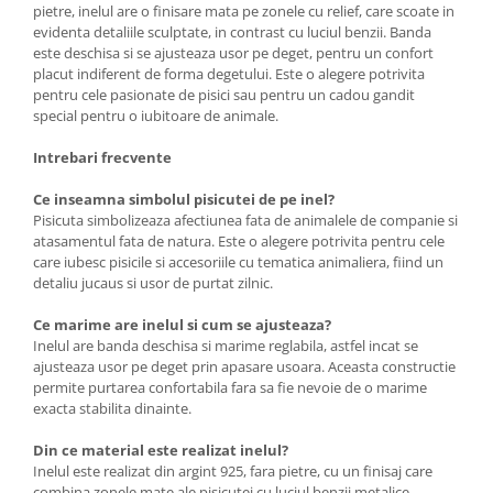
pietre, inelul are o finisare mata pe zonele cu relief, care scoate in
evidenta detaliile sculptate, in contrast cu luciul benzii. Banda
este deschisa si se ajusteaza usor pe deget, pentru un confort
placut indiferent de forma degetului. Este o alegere potrivita
pentru cele pasionate de pisici sau pentru un cadou gandit
special pentru o iubitoare de animale.
Intrebari frecvente
Ce inseamna simbolul pisicutei de pe inel?
Pisicuta simbolizeaza afectiunea fata de animalele de companie si
atasamentul fata de natura. Este o alegere potrivita pentru cele
care iubesc pisicile si accesoriile cu tematica animaliera, fiind un
detaliu jucaus si usor de purtat zilnic.
Ce marime are inelul si cum se ajusteaza?
Inelul are banda deschisa si marime reglabila, astfel incat se
ajusteaza usor pe deget prin apasare usoara. Aceasta constructie
permite purtarea confortabila fara sa fie nevoie de o marime
exacta stabilita dinainte.
Din ce material este realizat inelul?
Inelul este realizat din argint 925, fara pietre, cu un finisaj care
combina zonele mate ale pisicutei cu luciul benzii metalice.