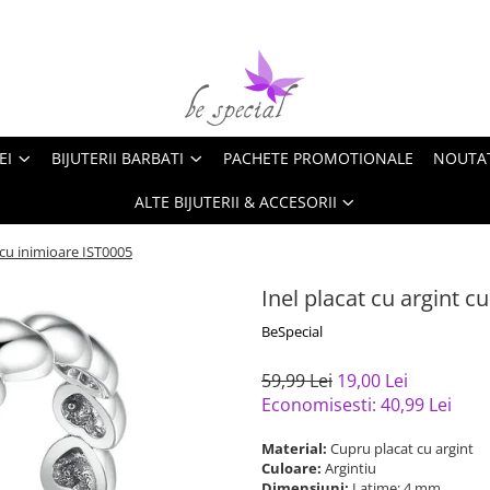
EI
BIJUTERII BARBATI
PACHETE PROMOTIONALE
NOUTA
ALTE BIJUTERII & ACCESORII
t cu inimioare IST0005
Inel placat cu argint c
BeSpecial
59,99 Lei
19,00 Lei
Economisesti:
40,99
Lei
Material:
Cupru placat cu argint
Culoare:
Argintiu
Dimensiuni:
Latime: 4 mm