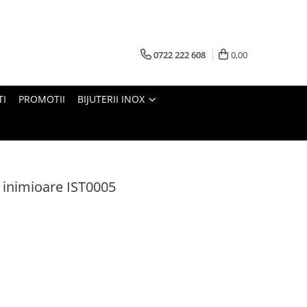
0722 222 608
0,00
TI
PROMOTII
BIJUTERII INOX
u inimioare IST0005