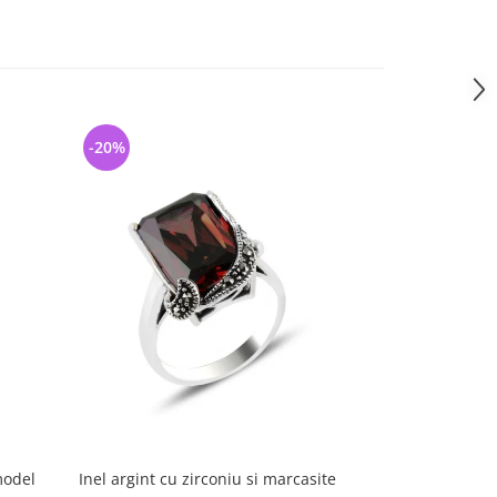
-20%
-20%
model
Inel argint cu zirconiu si marcasite
Inel argint