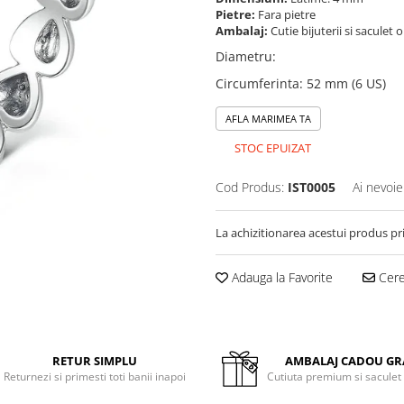
Pietre:
Fara pietre
Ambalaj:
Cutie bijuterii si saculet 
Diametru
:
Circumferinta
:
52 mm (6 US)
AFLA MARIMEA TA
STOC EPUIZAT
Cod Produs:
IST0005
Ai nevoie
La achizitionarea acestui produs pr
Adauga la Favorite
Cere 
RETUR SIMPLU
AMBALAJ CADOU GR
Returnezi si primesti toti banii inapoi
Cutiuta premium si saculet