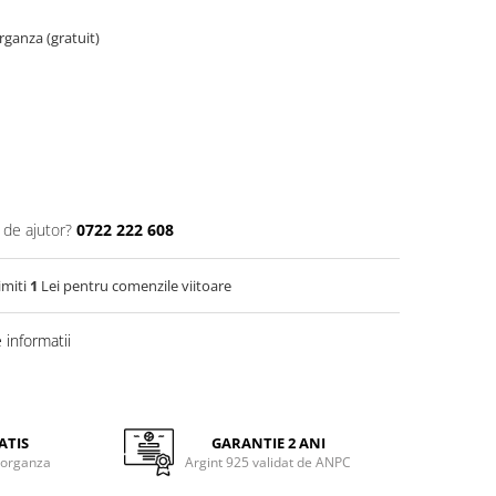
organza (gratuit)
 de ajutor?
0722 222 608
imiti
1
Lei pentru comenzile viitoare
informatii
ATIS
GARANTIE 2 ANI
 organza
Argint 925 validat de ANPC