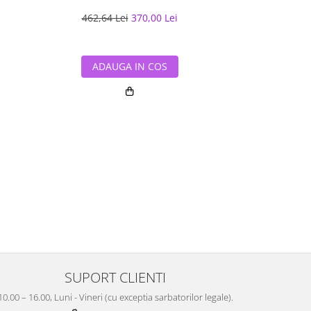
462,64 Lei
370,00 Lei
383,33 L
ADAUGA IN COS
ADAUG
SUPORT CLIENTI
10.00 – 16.00, Luni - Vineri (cu exceptia sarbatorilor legale).