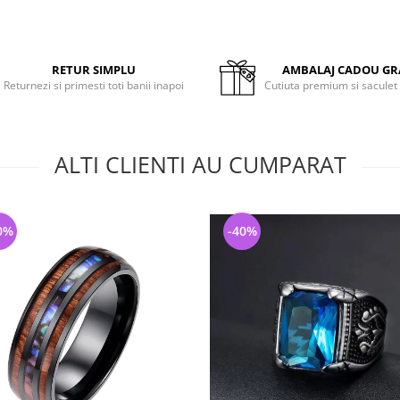
RETUR SIMPLU
AMBALAJ CADOU GR
Returnezi si primesti toti banii inapoi
Cutiuta premium si saculet
ALTI CLIENTI AU CUMPARAT
0%
-40%