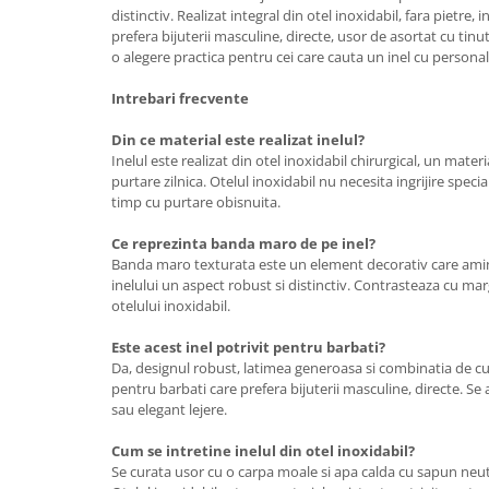
distinctiv. Realizat integral din otel inoxidabil, fara pietre, 
prefera bijuterii masculine, directe, usor de asortat cu tinu
o alegere practica pentru cei care cauta un inel cu personali
Intrebari frecvente
Din ce material este realizat inelul?
Inelul este realizat din otel inoxidabil chirurgical, un materi
purtare zilnica. Otelul inoxidabil nu necesita ingrijire specia
timp cu purtare obisnuita.
Ce reprezinta banda maro de pe inel?
Banda maro texturata este un element decorativ care amin
inelului un aspect robust si distinctiv. Contrasteaza cu margi
otelului inoxidabil.
Este acest inel potrivit pentru barbati?
Da, designul robust, latimea generoasa si combinatia de culo
pentru barbati care prefera bijuterii masculine, directe. Se
sau elegant lejere.
Cum se intretine inelul din otel inoxidabil?
Se curata usor cu o carpa moale si apa calda cu sapun neut