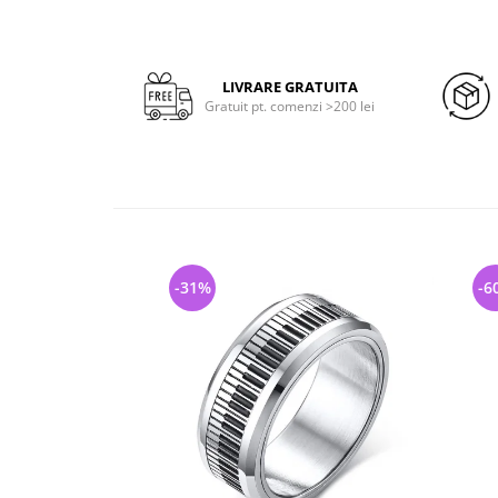
LIVRARE GRATUITA
Gratuit pt. comenzi >200 lei
-31%
-6