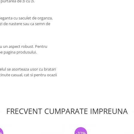
purtarea de zi cu zi.
 eleganta cu saculet de organza,
 zi de nastere sau ca semn de
tru un aspect robust. Pentru
pe pagina produsului.
elul se asorteaza usor cu bratari
tinute casual, cat si pentru ocazii
FRECVENT CUMPARATE IMPREUNA
%
-32%