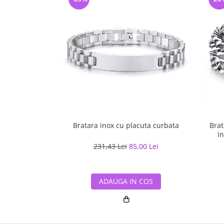
Bratara inox cu placuta curbata
Brat
in
231,43 Lei
85,00 Lei
ADAUGA IN COS