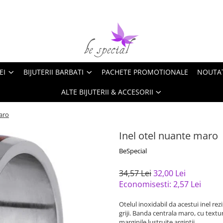
EI
BIJUTERII BARBATI
PACHETE PROMOTIONALE
NOUTA
ALTE BIJUTERII & ACCESORII
aro
Inel otel nuante maro
BeSpecial
34,57 Lei
32,00 Lei
Economisesti:
2,57
Lei
Otelul inoxidabil da acestui inel rez
griji. Banda centrala maro, cu text
marginile lustruite argintii.