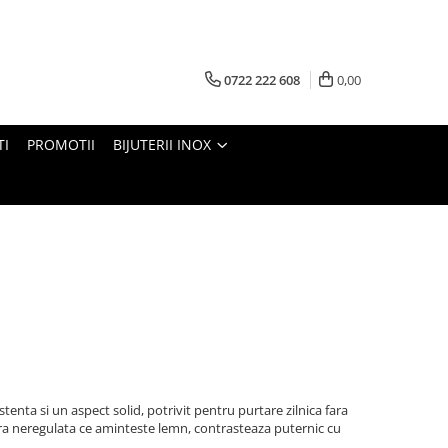
0722 222 608
0,00
TI
PROMOTII
BIJUTERII INOX
istenta si un aspect solid, potrivit pentru purtare zilnica fara
ura neregulata ce aminteste lemn, contrasteaza puternic cu