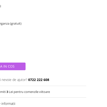
al
organza (gratuit)
A IN COS
i nevoie de ajutor?
0722 222 608
imiti
3
Lei pentru comenzile viitoare
informatii