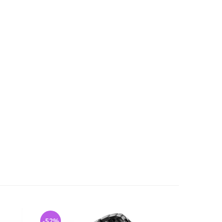
-52%
-33%