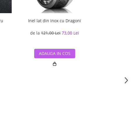
ru
Inel lat din inox cu Dragoni
Inel in
de la
121,00 Lei
73,00 Lei
127,10 
ADAUGA IN COS
ADAUG