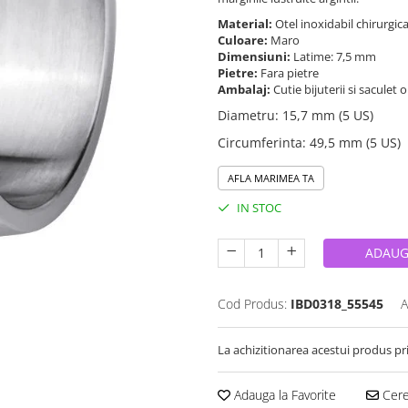
Material:
Otel inoxidabil chirurgic
Culoare:
Maro
Dimensiuni:
Latime: 7,5 mm
Pietre:
Fara pietre
Ambalaj:
Cutie bijuterii si saculet 
Diametru
:
15,7 mm (5 US)
Circumferinta
:
49,5 mm (5 US)
AFLA MARIMEA TA
IN STOC
ADAUG
Cod Produs:
IBD0318_55545
A
La achizitionarea acestui produs pr
Adauga la Favorite
Cere 