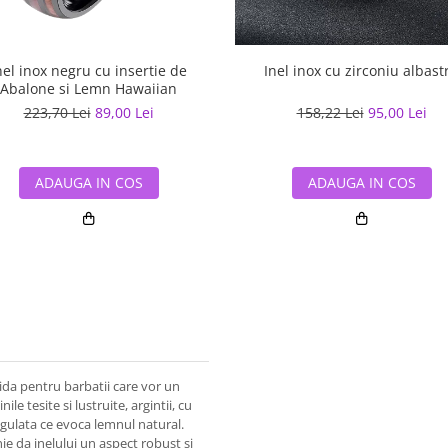
nel inox negru cu insertie de
Inel inox cu zirconiu albast
Abalone si Lemn Hawaiian
223,70 Lei
89,00 Lei
158,22 Lei
95,00 Lei
ADAUGA IN COS
ADAUGA IN COS
olida pentru barbatii care vor un
le tesite si lustruite, argintii, cu
gulata ce evoca lemnul natural.
nie da inelului un aspect robust si