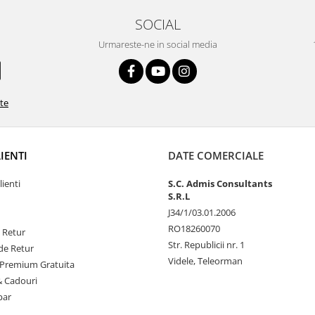
SOCIAL
Urmareste-ne in social media
ate
LIENTI
DATE COMERCIALE
lienti
S.C. Admis Consultants
S.R.L
J34/1/03.01.2006
RO18260070
e Retur
Str. Republicii nr. 1
de Retur
Videle, Teleorman
Premium Gratuita
& Cadouri
par