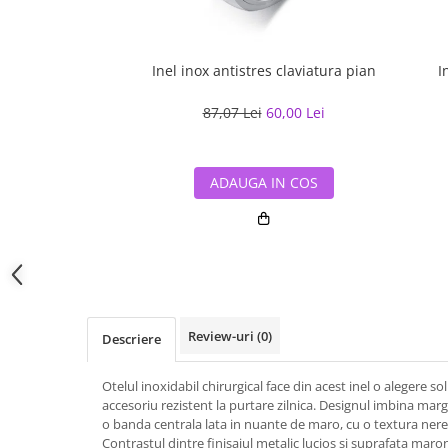
Inel inox antistres claviatura pian
I
87,07 Lei
60,00 Lei
ADAUGA IN COS
Review-uri
(0)
Descriere
Otelul inoxidabil chirurgical face din acest inel o alegere s
accesoriu rezistent la purtare zilnica. Designul imbina margini
o banda centrala lata in nuante de maro, cu o textura nere
Contrastul dintre finisajul metalic lucios si suprafata maro