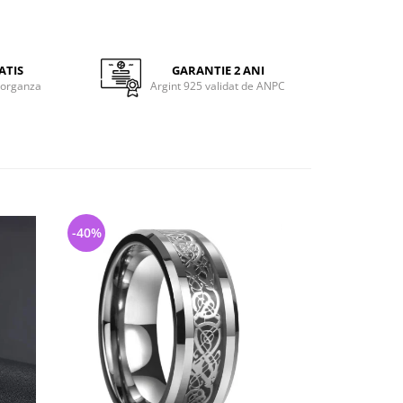
ATIS
GARANTIE 2 ANI
 organza
Argint 925 validat de ANPC
-40%
-35%