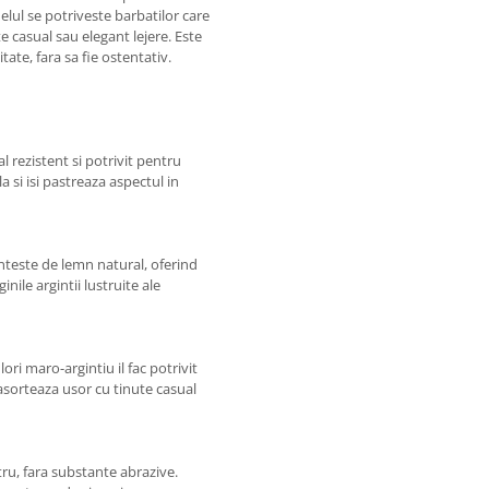
inelul se potriveste barbatilor care
te casual sau elegant lejere. Este
tate, fara sa fie ostentativ.
al rezistent si potrivit pentru
la si isi pastreaza aspectul in
teste de lemn natural, oferind
nile argintii lustruite ale
ri maro-argintiu il fac potrivit
 asorteaza usor cu tinute casual
ru, fara substante abrazive.