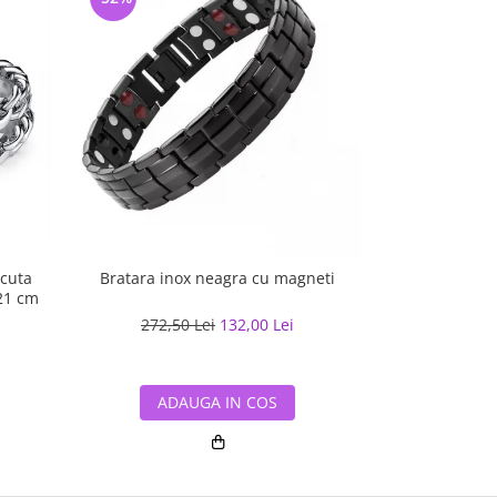
acuta
Bratara inox neagra cu magneti
Bratara inox 
 21 cm
c
272,50 Lei
132,00 Lei
116,9
ADAUGA IN COS
ADA