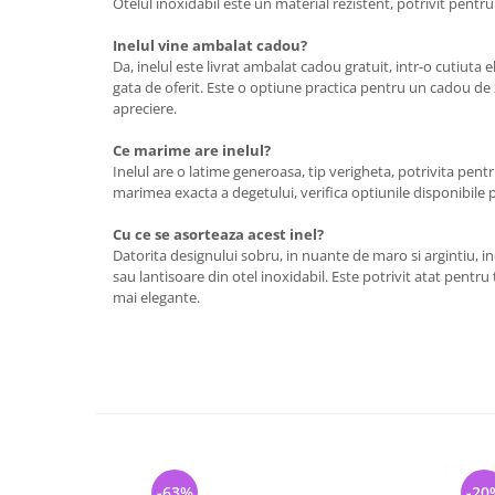
Otelul inoxidabil este un material rezistent, potrivit pentru 
Inelul vine ambalat cadou?
Da, inelul este livrat ambalat cadou gratuit, intr-o cutiuta
gata de oferit. Este o optiune practica pentru un cadou de
apreciere.
Ce marime are inelul?
Inelul are o latime generoasa, tip verigheta, potrivita pen
marimea exacta a degetului, verifica optiunile disponibile 
Cu ce se asorteaza acest inel?
Datorita designului sobru, in nuante de maro si argintiu, in
sau lantisoare din otel inoxidabil. Este potrivit atat pentru 
mai elegante.
-63%
-20