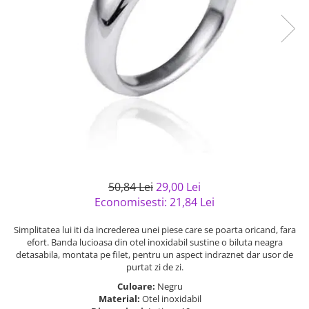
Bijuterii argint cu pietre
Pandantive mireasa
semipretioase
Bijuterii de Lux
Bijuterii argint placat cu aur
Bijuterii gotice si rock
Bijuterii argint cu diverse
Bijuterii Handmade
materiale
Bijuterii fantezie
Bijuterii argint cu murano
Casete si cutii de bijuterii
Bijuterii tungsten
Accesorii Piele
Cadouri
50,84 Lei
29,00 Lei
Solutii si lavete de curatare
Economisesti:
21,84
Lei
bijuterii argint
Simplitatea lui iti da increderea unei piese care se poarta oricand, fara
efort. Banda lucioasa din otel inoxidabil sustine o biluta neagra
detasabila, montata pe filet, pentru un aspect indraznet dar usor de
purtat zi de zi.
Culoare:
Negru
Material:
Otel inoxidabil