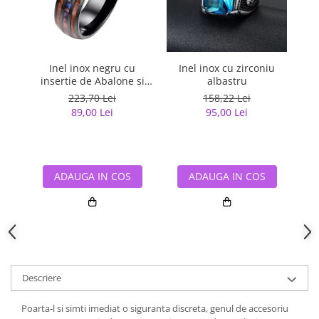
Inel inox negru cu
Inel inox cu zirconiu
insertie de Abalone si
albastru
Lemn Hawaiian
223,70 Lei
158,22 Lei
89,00 Lei
95,00 Lei
ADAUGA IN COS
ADAUGA IN COS
Descriere
Poarta-l si simti imediat o siguranta discreta, genul de accesoriu