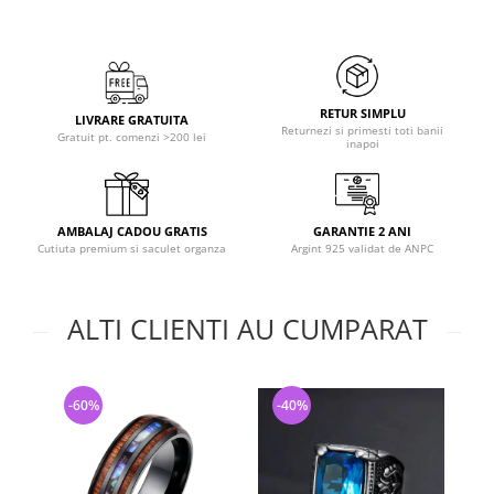
RETUR SIMPLU
LIVRARE GRATUITA
Returnezi si primesti toti banii
Gratuit pt. comenzi >200 lei
inapoi
AMBALAJ CADOU GRATIS
GARANTIE 2 ANI
Cutiuta premium si saculet organza
Argint 925 validat de ANPC
ALTI CLIENTI AU CUMPARAT
-60%
-40%
-