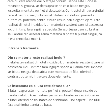
care nu cere atentie dar o atrage oricum. Banda este lucioasa,
rotunjita si groasa, iar deasupra se ridica o biluta neagra,
lustruita, montata pe filet si detasabila. Contrastul dintre argintiul
rece al benzii si negrul lucios al bilutei da inelului o prezenta
puternica, potrivita pentru tinute casual sau elegant lejere. Este
realizat din otel inoxidabil, un material rezistent care isi pastreaza
luciul in timp fara ingrijire speciala. Se asorteaza usor cu bratari
sau lanturi din aceeasi gama metalica si poate fi purtat singur, ca
piesa centrala a mainii.
Intrebari frecvente
Din ce material este realizat inelul?
Inelul este realizat din otel inoxidabil, un material rezistent care isi
pastreaza luciul in timp fara ingrijire speciala. Banda este lucioasa,
iar biluta neagra detasabila este montata pe filet, oferind un
contrast puternic intre cele doua elemente.
Ce inseamna ca biluta este detasabila?
Biluta neagra este montata pe filet si poate fi desprinsa de pe
banda inelului. Acest sistem permite schimbarea sau inlocuirea
bilutei, oferind posibilitatea de a schimba usor aspectul inelului
fara a schimba banda de baza.