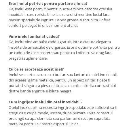
Este inelul potrivit pentru purtare zilnica?
Da, inelul este potrivit pentru purtare zilnica datorita otelului
inoxidabil, care rezista bine la uzura si isi mentine luciul fara
masuri speciale de ingrijire. Banda groasa si rotunjita ii ofera
confort pe deget in orice moment al zilei.
Vine inelul ambalat cadou?
Da, inelul vine ambalat cadou gratuit, intr-o cutiuta eleganta
insotita de un saculet de organza. Este o optiune potrivita pentru
un cadou de zi de nastere sau pentru a-l oferi cuiva drag fara
pregatiri suplimentare.
Cu ce se asorteaza acest inel?
Inelul se asorteaza usor cu bratari sau lanturi din otel inoxidabil,
din aceeasi gama metalica, pentru un aspect unitar. Poate fi
purtat si singur, ca piesa centrala a mainii, datorita contrastului
dintre banda argintie si biluta neagra.
Cum ingrijesc inelul din otel inoxidabil?
Otelul inoxidabil nu necesita ingrijire speciala; este suficient sa il
stergi cu o carpa moale, uscata, dupa purtare. Evita contactul
prelungit cu apa clorinata sau parfumuri direct pe suprafata
metalica pentru a-i pastra aspectul lucios.