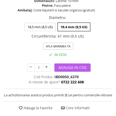
Dimensiuni:
Latime: 10 mm
Pietre:
Fara pietre
Ambalaj:
Cutie bijuterii si saculet organza (gratuit)
Diametru
:
18,5 mm (8,5 US)
19,4 mm (9,5 US)
Circumferinta
:
61 mm (9,5 US)
AFLA MARIMEA TA
IN STOC
ADAUGA IN COS
Cod Produs:
IBD0050_6370
Ai nevoie de ajutor?
0722 222 608
La achizitionarea acestui produs primiti
2
Lei pentru comenzile viitoare
Adauga la Favorite
Cere informatii