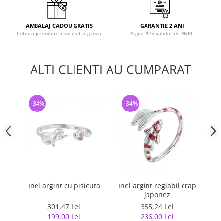
AMBALAJ CADOU GRATIS
GARANTIE 2 ANI
Cutiuta premium si saculet organza
Argint 925 validat de ANPC
ALTI CLIENTI AU CUMPARAT
-34%
-34%
-
Inel argint cu pisicuta
Inel argint reglabil crap
japonez
G
301,47 Lei
355,24 Lei
199,00 Lei
236,00 Lei