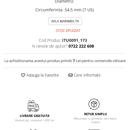
Diametru
:
Circumferinta
:
54,5 mm (7 US)
AFLA MARIMEA TA
STOC EPUIZAT
Cod Produs:
ITU0091_173
Ai nevoie de ajutor?
0722 222 608
La achizitionarea acestui produs primiti
7
Lei pentru comenzile viitoare
Adauga la Favorite
Cere informatii
RETUR SIMPLU
LIVRARE GRATUITA
Returnezi si primesti toti banii
Gratuit pt. comenzi >200 lei
inapoi