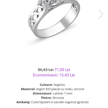
Bijuterii argint cu pietre
Pandantive mireasa
semipretioase
Bijuterii de Lux
Bijuterii argint placat cu aur
Bijuterii gotice si rock
Bijuterii argint cu diverse
Bijuterii Handmade
materiale
Bijuterii fantezie
Bijuterii argint cu murano
Casete si cutii de bijuterii
Bijuterii tungsten
Accesorii Piele
Cadouri
Solutii si lavete de curatare
86,43 Lei
71,00 Lei
bijuterii argint
Economisesti:
15,43
Lei
Culoare:
Argintiu
Material:
Argint 925 placat cu rodiu, zirconii
Dimensiuni:
Latime: 7 mm
Pietre:
Zirconia
Ambalaj:
Cutie bijuterii si saculet organza (gratuit)