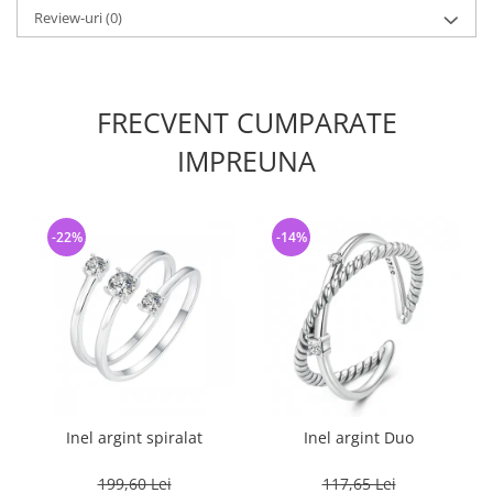
Review-uri
(0)
FRECVENT CUMPARATE
IMPREUNA
-22%
-14%
Inel argint spiralat
Inel argint Duo
199,60 Lei
117,65 Lei