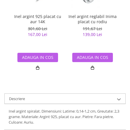
Inel argint 925 placat cu
Inel argint reglabil Inima
Ine
aur 14K
placat cu rodiu
301,60 Lei
191,67 Lei
167,00 Lei
139,00 Lei
ADAUGA IN COS
ADAUGA IN COS
Descriere
Inel argint spiralat. Dimensiuni: Latime: 0,14-1,2 cm, Greutate: 2,3
grame. Materiale: Argint 925, placat cu aur. Pietre: Fara pietre.
Culoare: Auriu.