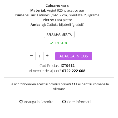
Culoare:
Auriu
Material:
Argint 925, placat cu aur
Dimensiuni:
Latime: 0,14-1,2 cm, Greutate: 2,3 grame
Pietre:
Fara pietre
Ambalaj:
Cutiuta bijuterii (gratuit)
AFLA MARIMEA TA
IN STOC
ADAUGA IN COS
Cod Produs:
IZT0412
Ai nevoie de ajutor?
0722 222 608
La achizitionarea acestui produs primiti
11
Lei pentru comenzile
viitoare
Adauga la Favorite
Cere informatii