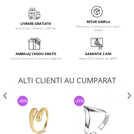
RETUR SIMPLU
LIVRARE GRATUITA
Returnezi si primesti toti banii
Gratuit pt. comenzi >200 lei
inapoi
AMBALAJ CADOU GRATIS
GARANTIE 2 ANI
Cutiuta premium si saculet organza
Argint 925 validat de ANPC
ALTI CLIENTI AU CUMPARAT
-45%
-27%
-