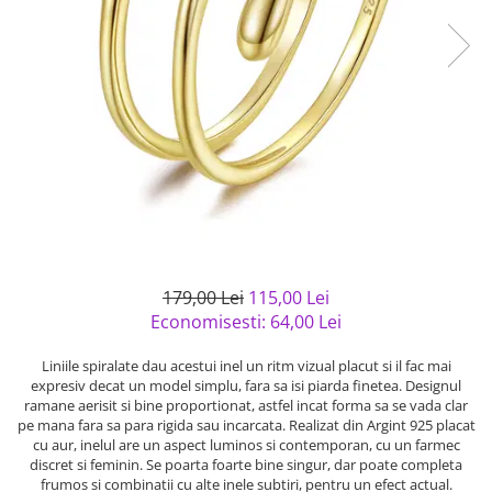
Bijuterii argint cu pietre
Pandantive mireasa
semipretioase
Bijuterii de Lux
Bijuterii argint placat cu aur
Bijuterii gotice si rock
Bijuterii argint cu diverse
Bijuterii Handmade
materiale
Bijuterii fantezie
Bijuterii argint cu murano
Casete si cutii de bijuterii
Bijuterii tungsten
Accesorii Piele
Cadouri
179,00 Lei
115,00 Lei
Solutii si lavete de curatare
Economisesti:
64,00
Lei
bijuterii argint
Liniile spiralate dau acestui inel un ritm vizual placut si il fac mai
expresiv decat un model simplu, fara sa isi piarda finetea. Designul
ramane aerisit si bine proportionat, astfel incat forma sa se vada clar
pe mana fara sa para rigida sau incarcata. Realizat din Argint 925 placat
cu aur, inelul are un aspect luminos si contemporan, cu un farmec
discret si feminin. Se poarta foarte bine singur, dar poate completa
frumos si combinatii cu alte inele subtiri, pentru un efect actual.