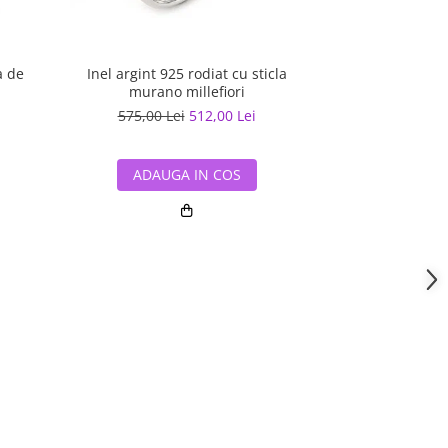
Inel argint 925 rodiat cu sticla
Inel argint 925
a de
murano millefiori
575,00 Lei
512,00 Lei
329,13 L
ADAUGA IN COS
ADAUG