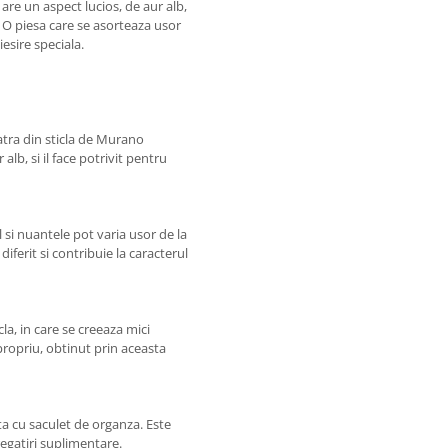
 are un aspect lucios, de aur alb,
a. O piesa care se asorteaza usor
iesire speciala.
piatra din sticla de Murano
alb, si il face potrivit pentru
 si nuantele pot varia usor de la
diferit si contribuie la caracterul
cla, in care se creeaza mici
propriu, obtinut prin aceasta
ta cu saculet de organza. Este
regatiri suplimentare.