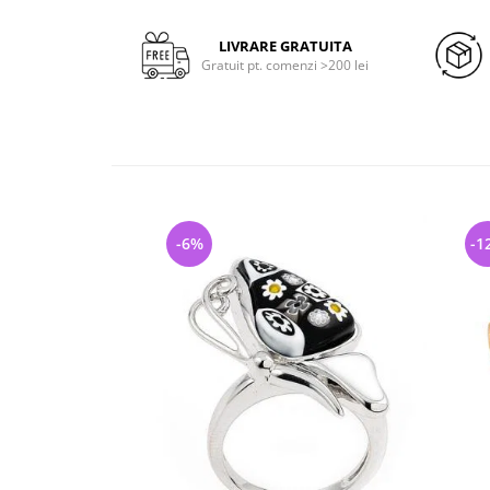
LIVRARE GRATUITA
Gratuit pt. comenzi >200 lei
-6%
-1