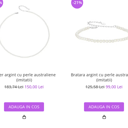
%
-21%
er argint cu perle australiene
Bratara argint cu perle austra
(imitatii)
(imitatii)
183,74 Lei
150,00 Lei
125,58 Lei
99,00 Lei
ADAUGA IN COS
ADAUGA IN COS