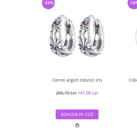
-32%
-18
Cercei argint rotunzi iris
Coli
206,70 Lei
141,00 Lei
ADAUGA IN COS