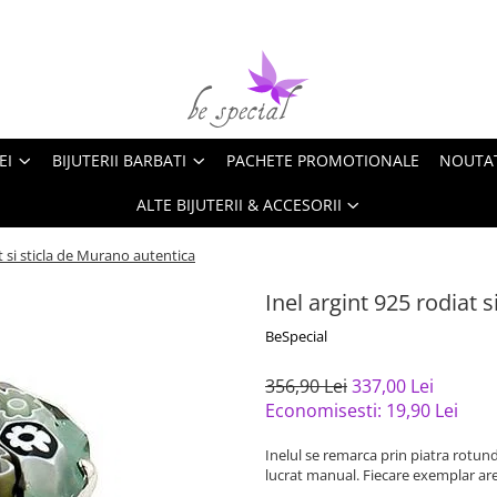
EI
BIJUTERII BARBATI
PACHETE PROMOTIONALE
NOUTA
ALTE BIJUTERII & ACCESORII
t si sticla de Murano autentica
Inel argint 925 rodiat 
BeSpecial
356,90 Lei
337,00 Lei
Economisesti:
19,90
Lei
Inelul se remarca prin piatra rotund
lucrat manual. Fiecare exemplar are 