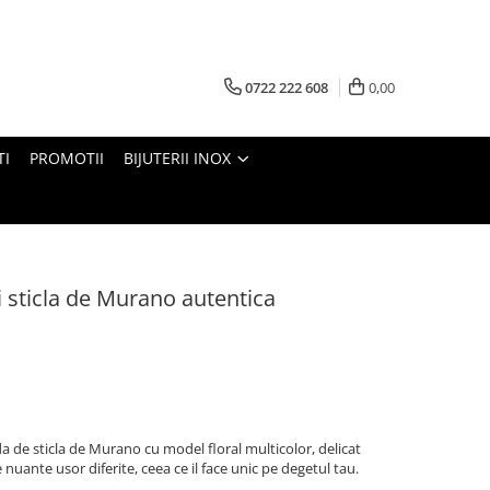
0722 222 608
0,00
TI
PROMOTII
BIJUTERII INOX
si sticla de Murano autentica
a de sticla de Murano cu model floral multicolor, delicat
nuante usor diferite, ceea ce il face unic pe degetul tau.