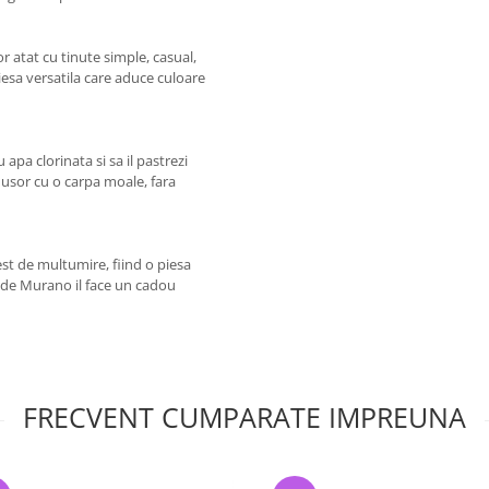
r atat cu tinute simple, casual,
piesa versatila care aduce culoare
pa clorinata si sa il pastrezi
l usor cu o carpa moale, fara
est de multumire, fiind o piesa
la de Murano il face un cadou
FRECVENT CUMPARATE IMPREUNA