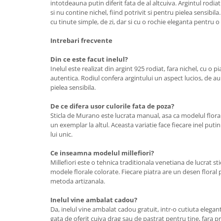
intotdeauna putin diferit fata de al altcuiva. Argintul rodiat
si nu contine nichel, fiind potrivit si pentru pielea sensibil
cu tinute simple, de zi, dar si cu o rochie eleganta pentru o 
Intrebari frecvente
Din ce este facut inelul?
Inelul este realizat din argint 925 rodiat, fara nichel, cu o 
autentica. Rodiul confera argintului un aspect lucios, de aur 
pielea sensibila.
De ce difera usor culorile fata de poza?
Sticla de Murano este lucrata manual, asa ca modelul floral
un exemplar la altul. Aceasta variatie face fiecare inel putin 
lui unic.
Ce inseamna modelul millefiori?
Millefiori este o tehnica traditionala venetiana de lucrat sti
modele florale colorate. Fiecare piatra are un desen floral 
metoda artizanala.
Inelul vine ambalat cadou?
Da, inelul vine ambalat cadou gratuit, intr-o cutiuta elegan
gata de oferit cuiva drag sau de pastrat pentru tine, fara p