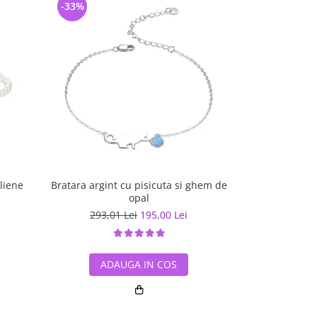
-33%
-36%
liene
Bratara argint cu pisicuta si ghem de
Cercel argint l
opal
293,01 Lei
195,00 Lei
133,0
ADAUGA IN COS
ADA