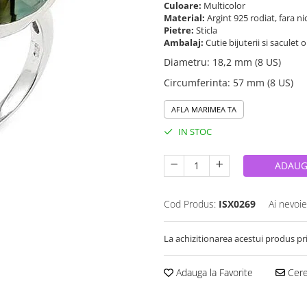
Culoare:
Multicolor
Material:
Argint 925 rodiat, fara n
Pietre:
Sticla
Ambalaj:
Cutie bijuterii si saculet 
Diametru
:
18,2 mm (8 US)
Circumferinta
:
57 mm (8 US)
AFLA MARIMEA TA
IN STOC
ADAUG
Cod Produs:
ISX0269
Ai nevoie
La achizitionarea acestui produs pr
Adauga la Favorite
Cere 