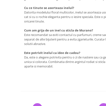
Cu ce tinute se asorteaza inelul?
Datorita modelului floral multicolor, inelul se asorteaza uso
cat si cu o rochie eleganta pentru o iesire speciala. Este o 
oricarei tinute.
Cum am grija de un inel cu sticla de Murano?
Este recomandat sa eviti contactul cu parfumuri, creme sau a
separat de alte bijuterii pentru a evita zgarieturile. Curata-
solutii abrazive.
Este potrivit inelul ca idee de cadou?
Da, este o alegere potrivita pentru o zi de nastere sau ca g
unica si colorata. Combinatia dintre argintul rodiat si stic
aparte si memorabil.