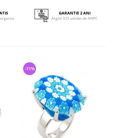
ATIS
GARANTIE 2 ANI
 organza
Argint 925 validat de ANPC
-11%
-8%