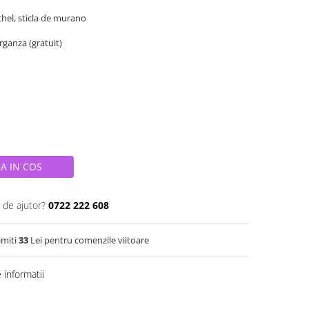
ichel, sticla de murano
organza (gratuit)
A IN COS
 de ajutor?
0722 222 608
imiti
33
Lei pentru comenzile viitoare
informatii