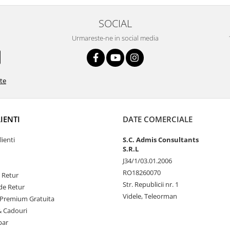
SOCIAL
Urmareste-ne in social media
ate
LIENTI
DATE COMERCIALE
lienti
S.C. Admis Consultants
S.R.L
J34/1/03.01.2006
RO18260070
e Retur
Str. Republicii nr. 1
de Retur
Videle, Teleorman
Premium Gratuita
& Cadouri
par