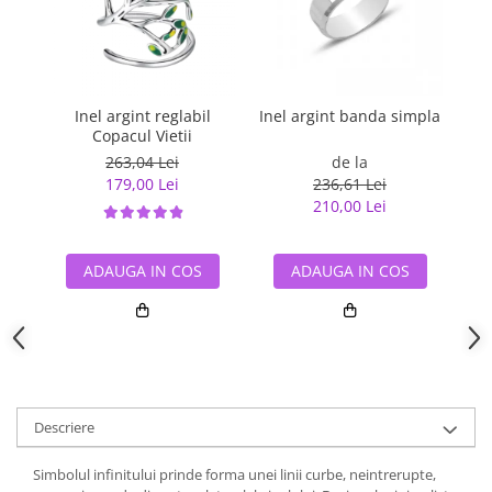
Inel argint reglabil
Inel argint banda simpla
In
Copacul Vietii
263,04 Lei
de la
179,00 Lei
236,61 Lei
210,00 Lei
ADAUGA IN COS
ADAUGA IN COS
Descriere
Simbolul infinitului prinde forma unei linii curbe, neintrerupte,