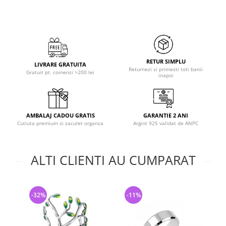
RETUR SIMPLU
LIVRARE GRATUITA
Returnezi si primesti toti banii
Gratuit pt. comenzi >200 lei
inapoi
AMBALAJ CADOU GRATIS
GARANTIE 2 ANI
Cutiuta premium si saculet organza
Argint 925 validat de ANPC
ALTI CLIENTI AU CUMPARAT
-32%
-11%
-