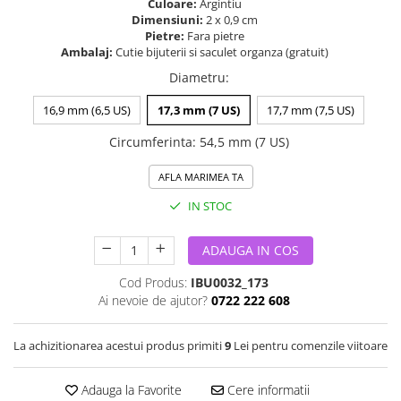
Culoare:
Argintiu
Dimensiuni:
2 x 0,9 cm
Pietre:
Fara pietre
Ambalaj:
Cutie bijuterii si saculet organza (gratuit)
Diametru
:
16,9 mm (6,5 US)
17,3 mm (7 US)
17,7 mm (7,5 US)
Circumferinta
:
54,5 mm (7 US)
AFLA MARIMEA TA
IN STOC
ADAUGA IN COS
Cod Produs:
IBU0032_173
Ai nevoie de ajutor?
0722 222 608
La achizitionarea acestui produs primiti
9
Lei pentru comenzile viitoare
Adauga la Favorite
Cere informatii