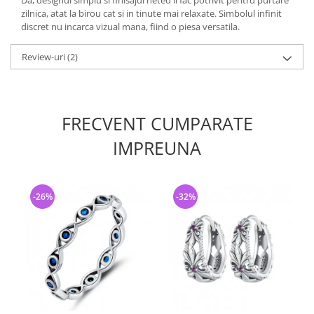
Da, designul simplu si finisajul neted il fac potrivit pentru purtare
zilnica, atat la birou cat si in tinute mai relaxate. Simbolul infinit
discret nu incarca vizual mana, fiind o piesa versatila.
Review-uri
(2)
FRECVENT CUMPARATE
IMPREUNA
-26%
-32%