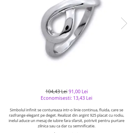
Bijuterii argint cu pietre
Pandantive mireasa
semipretioase
Bijuterii de Lux
Bijuterii argint placat cu aur
Bijuterii gotice si rock
Bijuterii argint cu diverse
Bijuterii Handmade
materiale
Bijuterii fantezie
Bijuterii argint cu murano
Casete si cutii de bijuterii
Bijuterii tungsten
Accesorii Piele
Cadouri
Solutii si lavete de curatare
bijuterii argint
104,43 Lei
91,00 Lei
Economisesti:
13,43
Lei
Simbolul infinit se contureaza intr-o linie continua, fluida, care se
rasfrange elegant pe deget. Realizat din argint 925 placat cu rodiu,
inelul aduce un mesaj de iubire fara sfarsit, potrivit pentru purtare
zilnica sau ca dar cu semnificatie.