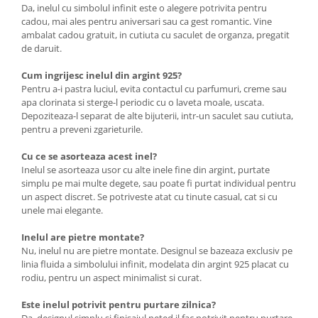
Da, inelul cu simbolul infinit este o alegere potrivita pentru
cadou, mai ales pentru aniversari sau ca gest romantic. Vine
ambalat cadou gratuit, in cutiuta cu saculet de organza, pregatit
de daruit.
Cum ingrijesc inelul din argint 925?
Pentru a-i pastra luciul, evita contactul cu parfumuri, creme sau
apa clorinata si sterge-l periodic cu o laveta moale, uscata.
Depoziteaza-l separat de alte bijuterii, intr-un saculet sau cutiuta,
pentru a preveni zgarieturile.
Cu ce se asorteaza acest inel?
Inelul se asorteaza usor cu alte inele fine din argint, purtate
simplu pe mai multe degete, sau poate fi purtat individual pentru
un aspect discret. Se potriveste atat cu tinute casual, cat si cu
unele mai elegante.
Inelul are pietre montate?
Nu, inelul nu are pietre montate. Designul se bazeaza exclusiv pe
linia fluida a simbolului infinit, modelata din argint 925 placat cu
rodiu, pentru un aspect minimalist si curat.
Este inelul potrivit pentru purtare zilnica?