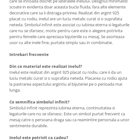
care se innoada discret pe lateralele inelului. Designul minimalist
scoate in evidenta doar aceasta bucla fluida, fara alte elemente
decorative care sa ii distraga privirea. Realizat din argint 925
placat cu rodiu, inelul are un luciu metalic curat si o suprafata
neteda. Simbolul infinit este asociat cu iubirea eterna si legaturile
care nu se sfarsesc, motiv pentru care este o alegere potrivita
pentru femeile care apreciaza bijuteriile cu mesaj. Se asorteaza
usor cu alte inele fine, purtate simplu sau in combinatie.
Intrebari frecvente
Din ce material este realizat inelul?
Inelul este realizat din argint 925 placat cu rodiu, care ii da un
luciu metalic curat si o suprafata neteda. Placarea cu rodiu ajuta
la pastrarea aspectului argintiu al bijuteriei pe o perioada mai
lunga.
Ce semnifica simbolul infinit?
Simbolul infinit reprezinta iubirea eterna, continuitatea si
legaturile care nu se sfarsesc. Este un simbol purtat frecvent ca
mesaj catre o persoana draga sau ca reamintire personala a unor
sentimente durabile.
Inelul este potrivit ca cadou?