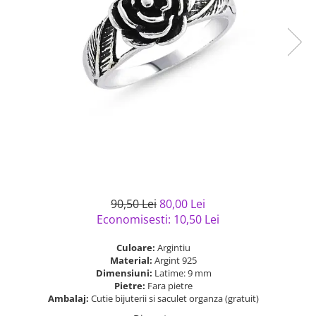
Bijuterii argint cu pietre
Pandantive mireasa
semipretioase
Bijuterii de Lux
Bijuterii argint placat cu aur
Bijuterii gotice si rock
Bijuterii argint cu diverse
Bijuterii Handmade
materiale
Bijuterii fantezie
Bijuterii argint cu murano
Casete si cutii de bijuterii
Bijuterii tungsten
Accesorii Piele
Cadouri
Solutii si lavete de curatare
90,50 Lei
80,00 Lei
bijuterii argint
Economisesti:
10,50
Lei
Culoare:
Argintiu
Material:
Argint 925
Dimensiuni:
Latime: 9 mm
Pietre:
Fara pietre
Ambalaj:
Cutie bijuterii si saculet organza (gratuit)