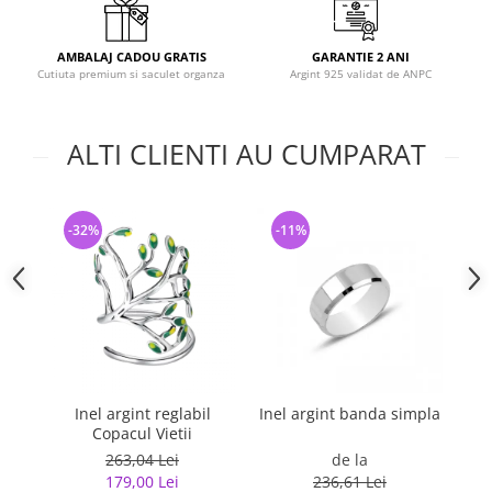
AMBALAJ CADOU GRATIS
GARANTIE 2 ANI
Cutiuta premium si saculet organza
Argint 925 validat de ANPC
ALTI CLIENTI AU CUMPARAT
-32%
-11%
-
Inel argint reglabil
Inel argint banda simpla
In
Copacul Vietii
263,04 Lei
de la
179,00 Lei
236,61 Lei