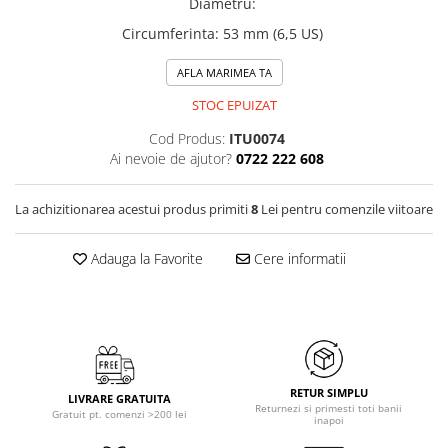
Diametru
:
Circumferinta
:
53 mm (6,5 US)
AFLA MARIMEA TA
STOC EPUIZAT
Cod Produs:
ITU0074
Ai nevoie de ajutor?
0722 222 608
La achizitionarea acestui produs primiti
8
Lei pentru comenzile viitoare
Adauga la Favorite
Cere informatii
RETUR SIMPLU
LIVRARE GRATUITA
Returnezi si primesti toti banii
Gratuit pt. comenzi >200 lei
inapoi