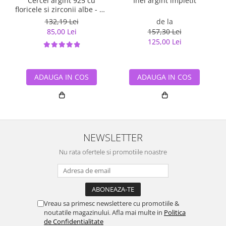
Cercei argint 925 cu
Inel argint impletit
floricele si zirconii albe - Be
Nature EST0023
132,19 Lei
de la
85,00 Lei
157,30 Lei
125,00 Lei
ADAUGA IN COS
ADAUGA IN COS
NEWSLETTER
Nu rata ofertele si promotiile noastre
Vreau sa primesc newslettere cu promotiile &
noutatile magazinului. Afla mai multe in
Politica
de Confidentialitate