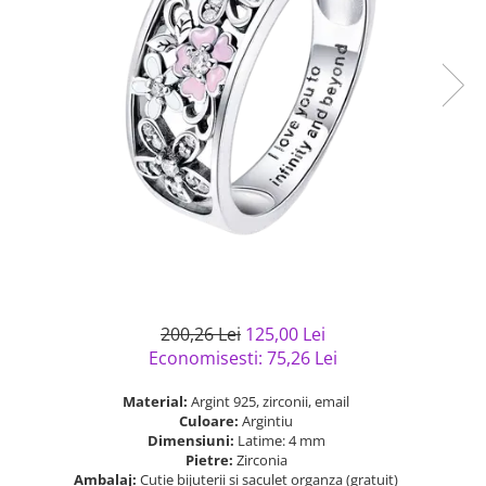
Bijuterii argint cu pietre
Pandantive mireasa
semipretioase
Bijuterii de Lux
Bijuterii argint placat cu aur
Bijuterii gotice si rock
Bijuterii argint cu diverse
Bijuterii Handmade
materiale
Bijuterii fantezie
Bijuterii argint cu murano
Casete si cutii de bijuterii
Bijuterii tungsten
Accesorii Piele
Cadouri
Solutii si lavete de curatare
bijuterii argint
200,26 Lei
125,00 Lei
Economisesti:
75,26
Lei
Material:
Argint 925, zirconii, email
Culoare:
Argintiu
Dimensiuni:
Latime: 4 mm
Pietre:
Zirconia
Ambalaj:
Cutie bijuterii si saculet organza (gratuit)