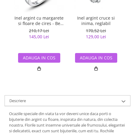
Inel argint cu margarete
Inel argint cruce si
In
si floare de cires - Be
inima, reglabil
Nature IST0017
210,17 Lei
170,52 Lei
145,00 Lei
129,00 Lei
ADAUGA IN COS
ADAUGA IN COS
Descriere
Ocaziile speciale din viata ta vor deveni unice daca porti o
bijuterie din argint cu floare, inspirata din natura, din colectia
noastra. Florile sunt insemne universale ale frumosului, elegantei
si delicatetii, exact cum sunt bijuteriile, cum esti tu. Rochiile