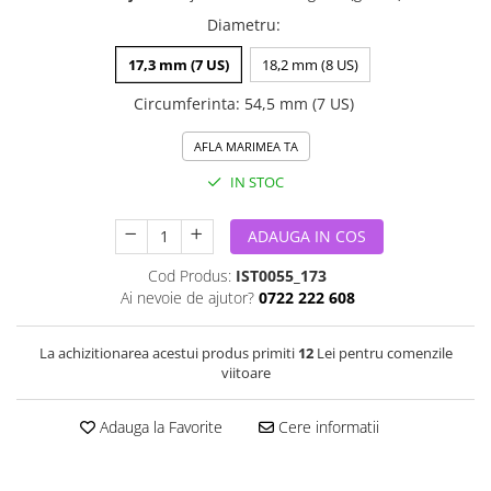
Diametru
:
17,3 mm (7 US)
18,2 mm (8 US)
Circumferinta
:
54,5 mm (7 US)
AFLA MARIMEA TA
IN STOC
ADAUGA IN COS
Cod Produs:
IST0055_173
Ai nevoie de ajutor?
0722 222 608
La achizitionarea acestui produs primiti
12
Lei pentru comenzile
viitoare
Adauga la Favorite
Cere informatii