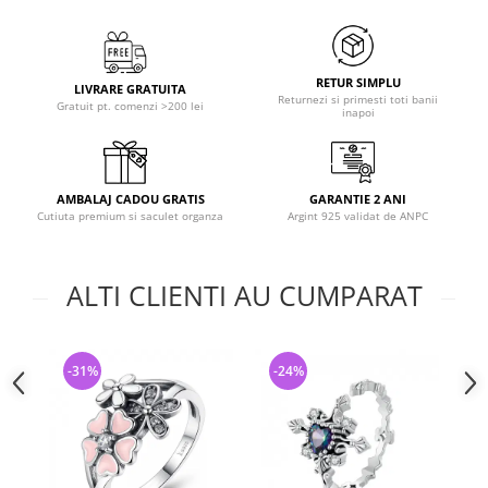
RETUR SIMPLU
LIVRARE GRATUITA
Returnezi si primesti toti banii
Gratuit pt. comenzi >200 lei
inapoi
AMBALAJ CADOU GRATIS
GARANTIE 2 ANI
Cutiuta premium si saculet organza
Argint 925 validat de ANPC
ALTI CLIENTI AU CUMPARAT
-31%
-24%
-